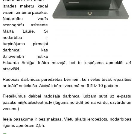
izrādes maketu kādai
visiem zināmai pasakai.
Nodarbību vadīs
scenogrāfu asistente
Marta Laure. Šī
nodarbība ir
turpinājums pirmajai
darbnīcai, kas
8.novembrī notika
Eduarda Smiļģa Teātra muzejā, bet to iespējams apmeklēt arī
atsevišķi.
Radošās darbnīcas paredzētas bērniem, kuri vēlas tuvāk iepazīties
ar teātrī notiekošo. Aicināti bērni vecumā no 6 līdz 10 gadiem.
Pieteikumus dalībai radošajā darbnīcā lūdzam sūtīt uz e-pastu
pasakumi@dailesteatris.lv (lūgums norādīt bērna vārdu, uzvārdu un
vecumu).
Ieeja pasākumā ir bez maksas. Vietu skaits ierobežots, nodarbības
ilgums apmēram 2,5h.