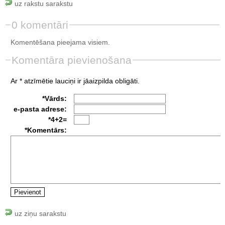
uz rakstu sarakstu
0 komentāri
Komentēšana pieejama visiem.
Komentāra pievienošana
Ar * atzīmētie lauciņi ir jāaizpilda obligāti.
*Vārds:
e-pasta adrese:
*4+2=
*Komentārs:
uz ziņu sarakstu