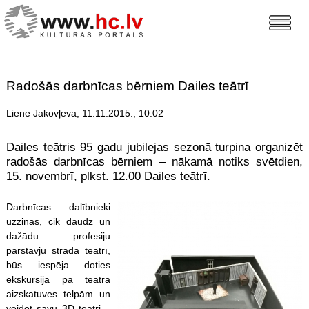
Radošās darbnīcas bērniem Dailes teātrī
Liene Jakovļeva, 11.11.2015., 10:02
Dailes teātris 95 gadu jubilejas sezonā turpina organizēt
radošās darbnīcas bērniem – nākamā notiks svētdien,
15. novembrī, plkst. 12.00 Dailes teātrī.
Darbnīcas dalībnieki
uzzinās, cik daudz un
dažādu profesiju
pārstāvju strādā teātrī,
būs iespēja doties
ekskursijā pa teātra
aizskatuves telpām un
veidot savu 3D teātri –