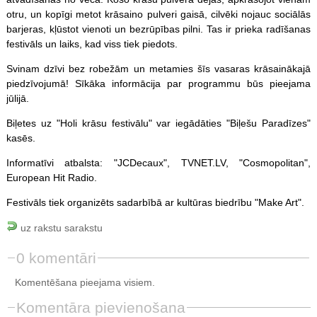
otru, un kopīgi metot krāsaino pulveri gaisā, cilvēki nojauc sociālās
barjeras, kļūstot vienoti un bezrūpības pilni. Tas ir prieka radīšanas
festivāls un laiks, kad viss tiek piedots.
Svinam dzīvi bez robežām un metamies šīs vasaras krāsainākajā
piedzīvojumā! Sīkāka informācija par programmu būs pieejama
jūlijā.
Biļetes uz "Holi krāsu festivālu" var iegādāties "Biļešu Paradīzes"
kasēs.
Informatīvi atbalsta: "JCDecaux", TVNET.LV, "Cosmopolitan",
European Hit Radio.
Festivāls tiek organizēts sadarbībā ar kultūras biedrību "Make Art".
uz rakstu sarakstu
0 komentāri
Komentēšana pieejama visiem.
Komentāra pievienošana