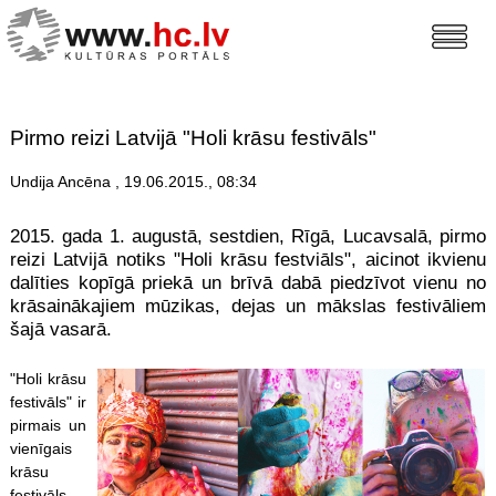
Pirmo reizi Latvijā "Holi krāsu festivāls"
Undija Ancēna , 19.06.2015., 08:34
2015. gada 1. augustā, sestdien, Rīgā, Lucavsalā, pirmo
reizi Latvijā notiks "Holi krāsu festviāls", aicinot ikvienu
dalīties kopīgā priekā un brīvā dabā piedzīvot vienu no
krāsainākajiem mūzikas, dejas un mākslas festivāliem
šajā vasarā.
"Holi krāsu
festivāls" ir
pirmais un
vienīgais
krāsu
festivāls