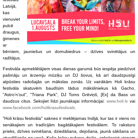
Latvijā,
kas
vienuviet
pulcē
draugus,
ģimenes
ar
bērniem, jauniešus un domubiedrus – dzīves svinētājus un
radītājus.
Festivāla apmeklētājiem visas dienas garumā būs iespēja piedzīvot
pašmāju un ārzemju mūziķu un DJ šovus, kā arī daudzpusīgi
atpūsties radošajās un mākslas zonās. Uz vairākām Holi krāsu
festivāla skatuvēm baudīsim tādus māksliniekus kā Gacho,
"Astro’n’out", "Triana Park", DJ Toms Grēviņš, [Ex] da Bass un
daudzus citus. Sekojiet līdzi jaunākajai informācijai:
www.holi.lv
vai
www.facebook.com/holikrasufestivals
.
"Holi krāsu festivāla" saknes ir meklējamas Indijā, kur tas ir viens no
senākajiem un tradīcijām bagātākajiem festivāliem. To raksturo
prieks, dzīves svinēšana, dziedāšana, dejošana, jaunā sākšana un
atvadīšanās no vecā. Košo krāsu pulvera dejās, apkrāsojot vienam