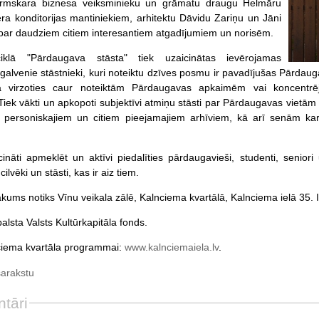
irmskara biznesa veiksminieku un grāmatu draugu Helmāru
era konditorijas mantiniekiem, arhitektu Dāvidu Zariņu un Jāni
ī par daudziem citiem interesantiem atgadījumiem un norisēm.
klā "Pārdaugava stāsta" tiek uzaicinātas ievērojamas
galvenie stāstnieki, kuri noteiktu dzīves posmu ir pavadījušas Pārdauga
kā virzoties caur noteiktām Pārdaugavas apkaimēm vai koncent
iek vākti un apkopoti subjektīvi atmiņu stāsti par Pārdaugavas vietām 
u personiskajiem un citiem pieejamajiem arhīviem, kā arī senām kar
nāti apmeklēt un aktīvi piedalīties pārdaugavieši, studenti, seniori
cilvēki un stāsti, kas ir aiz tiem.
ākums notiks Vīnu veikala zālē, Kalnciema kvartālā, Kalnciema ielā 35
lsta Valsts Kultūrkapitāla fonds.
ciema kvartāla programmai:
www.kalnciemaiela.lv
.
sarakstu
tāri