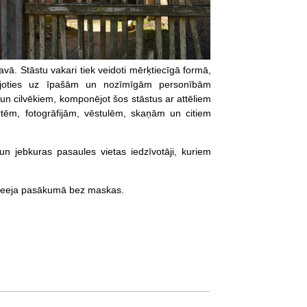
vā. Stāstu vakari tiek veidoti mērķtiecīgā formā,
rējoties uz īpašām un nozīmīgām personībām
un cilvēkiem, komponējot šos stāstus ar attēliem
tēm, fotogrāfijām, vēstulēm, skaņām un citiem
 un jebkuras pasaules vietas iedzīvotāji, kuriem
. Ieeja pasākumā bez maskas.