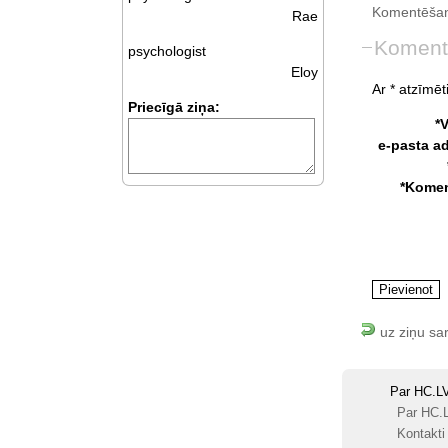
Komentēšan
Rae
Koment
psychologist
Eloy
Ar * atzīmēti
Priecīgā ziņa:
*
e-pasta a
*Komen
uz ziņu sa
Par HC.L
Par HC.
Kontakti