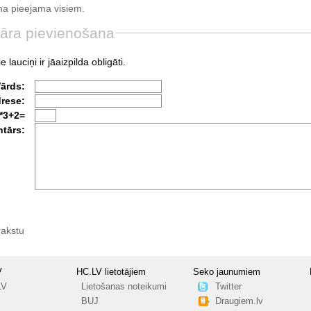
a pieejama visiem.
āra pievienošana
e lauciņi ir jāaizpilda obligāti.
Vārds:
drese:
*3+2=
tārs:
rakstu
V
HC.LV lietotājiem
Seko jaunumiem
LV
Lietošanas noteikumi
Twitter
BUJ
Draugiem.lv