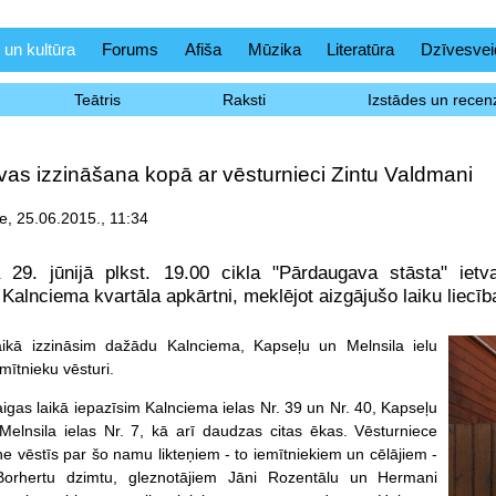
 un kultūra
Forums
Afiša
Mūzika
Literatūra
Dzīvesvei
Teātris
Raksti
Izstādes un recenz
as izzināšana kopā ar vēsturnieci Zintu Valdmani
e, 25.06.2015., 11:34
 29. jūnijā plkst. 19.00 cikla "Pārdaugava stāsta" iet
 Kalnciema kvartāla apkārtni, meklējot aizgājušo laiku liecīb
laikā izzināsim dažādu Kalnciema, Kapseļu un Melnsila ielu
mītnieku vēsturi.
igas laikā iepazīsim Kalnciema ielas Nr. 39 un Nr. 40, Kapseļu
 Melnsila ielas Nr. 7, kā arī daudzas citas ēkas. Vēsturniece
e vēstīs par šo namu likteņiem - to iemītniekiem un cēlājiem -
Borhertu dzimtu, gleznotājiem Jāni Rozentālu un Hermani