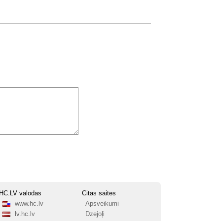
HC.LV valodas
Citas saites
www.hc.lv
Apsveikumi
lv.hc.lv
Dzejoļi