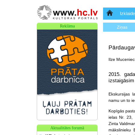
Sākumlapa
Izklaide
Reklāma
Ziņas
Pārdaugav
Ilze Muceniec
2015. gada
izstaigāsim
Ekskursijas 
namu un to ie
Kopīgās pasta
ielas Nr. 23,
Zinta Valdman
Aktualitātes forumā
mākslinieku 