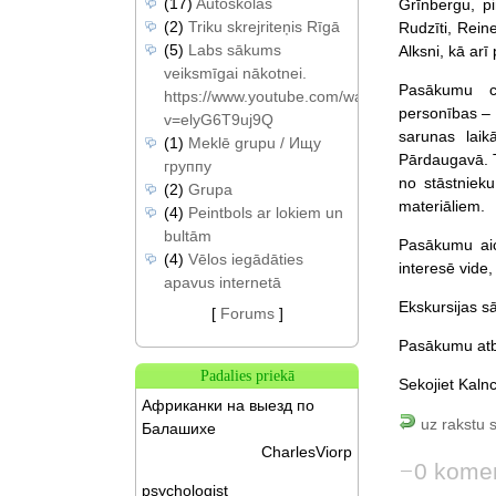
(17)
Autoskolas
Grīnbergu, p
(2)
Triku skrejriteņis Rīgā
Rudzīti, Rein
(5)
Labs sākums
Alksni, kā ar
veiksmīgai nākotnei.
Pasākumu ci
https://www.youtube.com/watch?
personības – 
v=elyG6T9uj9Q
sarunas lai
(1)
Meklē grupu / Ищу
Pārdaugavā. T
группу
no stāstniek
(2)
Grupa
materiāliem.
(4)
Peintbols ar lokiem un
bultām
Pasākumu aici
(4)
Vēlos iegādāties
interesē vide, 
apavus internetā
Ekskursijas s
[
Forums
]
Pasākumu atba
Padalies priekā
Sekojiet Kaln
Африканки на выезд по
uz rakstu 
Балашихе
CharlesViorp
0 komen
psychologist