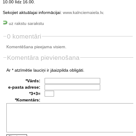
10.00 līdz 16.00.
Sekojiet aktuālajai informācijai:
www.kalnciemaiela.lv
.
uz rakstu sarakstu
0 komentāri
Komentēšana pieejama visiem.
Komentāra pievienošana
Ar * atzīmētie lauciņi ir jāaizpilda obligāti.
*Vārds:
e-pasta adrese:
*3+3=
*Komentārs: