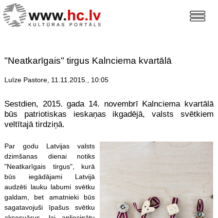
"Neatkarīgais" tirgus Kalnciema kvartālā
Luīze Pastore, 11.11.2015., 10:05
Sestdien, 2015. gada 14. novembrī Kalnciema kvartālā
būs patriotiskas ieskaņas ikgadējā, valsts svētkiem
veltītajā tirdziņā.
Par godu Latvijas valsts
dzimšanas dienai notiks
"Neatkarīgais tirgus", kurā
būs iegādājami Latvijā
audzēti lauku labumi svētku
galdam, bet amatnieki būs
sagatavojuši īpašus svētku
aksesuārus, lai apliecinātu