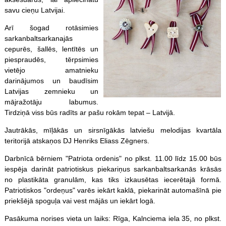
savu cieņu Latvijai.
Arī šogad rotāsimies
sarkanbaltsarkanajās
cepurēs, šallēs, lentītēs un
piespraudēs, tērpsimies
vietējo amatnieku
darinājumos un baudīsim
Latvijas zemnieku un
mājražotāju labumus.
Tirdziņā viss būs radīts ar pašu rokām tepat – Latvijā.
Jautrākās, mīļākās un sirsnīgākās latviešu melodijas kvartāla
teritorijā atskaņos DJ Henriks Eliass Zēgners.
Darbnīcā bērniem "Patriota ordenis" no plkst. 11.00 līdz 15.00 būs
iespēja darināt patriotiskus piekariņus sarkanbaltsarkanās krāsās
no plastikāta granulām, kas tiks izkausētas iecerētajā formā.
Patriotiskos "ordeņus" varēs iekārt kaklā, piekarināt automašīnā pie
priekšējā spoguļa vai vest mājās un iekārt logā.
Pasākuma norises vieta un laiks: Rīga, Kalnciema iela 35, no plkst.