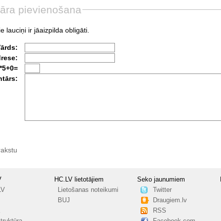
āra pievienošana
e lauciņi ir jāaizpilda obligāti.
Vārds:
drese:
*5+0=
tārs:
rakstu
V
HC.LV lietotājiem
Seko jaunumiem
LV
Lietošanas noteikumi
Twitter
BUJ
Draugiem.lv
RSS
truktūra
Facebook.com