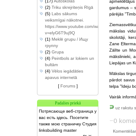
(17)
Autoskolas
apmeklētājus 
(2)
Triku skrejriteņis Rīgā
gardumus – s
(5)
Labs sākums
pārējās "Timb
veiksmīgai nākotnei.
Ziemassvētku 
https://www.youtube.com/watch?
mākslas vidu
v=elyG6T9uj9Q
skolotāji, k
(1)
Meklē grupu / Ищу
Zane Elterman
группу
Zālīte un Mo
(2)
Grupa
mākslinieki, 
(4)
Peintbols ar lokiem un
Liepājas un 
bultām
(4)
Vēlos iegādāties
Mākslas tirgu
apavus internetā
pārdot savus 
[
Forums
]
telpa "Ideju b
Vairāk inform
Padalies priekā
uz rakstu 
Потрясающе веб-страница у
вас есть здесь. Посетите
0 komen
также мою страничку Студия
linksbuilding master
Komentēšan