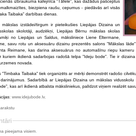
cienās izbraukuma kafejnīca "Tāfele", kas dažādus pašceptus
malkmaizītes, biezpiena raušu, cepumus - piedāvās arī visās
aka Taibaka" darbības dienas.
mākslas izstādei/tirgum ir pieteikušies Liepājas Dizaina un
sskolas skolotāji, audzēkņi, Liepājas Bērnu mākslas skolas
eramiķi no Liepājas un Saldus, māksliniece Liene Eltermane,
e, savu rotu un aksesuāru dizainu prezentēs salons "Mākslas lāde",
nta Reimane, kas darina aksesuārus no automašīnu riepu kameru 
ar kuriem ikdienā sadarbojas radošā telpa "Ideju bode". Tie ir dizaina
Kurzemes novada.
s "Timbaka Taibaka" tiek organizēts ar mērķi demonstrēt radošo cilvēk
darinājumus. Sadarbībā ar Liepājas Dizaina un mākslas vidusskolu i
ode", kas arī ikdienā atbalsta māksliniekus, palīdzot viņiem realizēt s
ācijas:
www.idejubode.lv
.
sarakstu
tāri
a pieejama visiem.