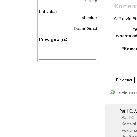
Phillipp
Koment
Labvakar
Labvakar
Ar * atzīmēti
DuaneGract
*
e-pasta a
Priecīgā ziņa:
*Komen
uz ziņu sa
Par HC.L
Par HC.
Kontakti
Reklāma
Portāla s