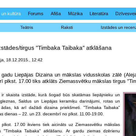
 un kultūra
Forums
Afiša
Mūzika
Literatūra
Dzīvesvei
Teātris
Raksti
Izstādes un recenz
zstādes/tirgus "Timbaka Taibaka" atklāšana
āja, 18.12.2015., 12:42
 gadu Liepājas Dizaina un mākslas vidusskolas zālē (Alej
ī plkst. 17.00 tiks atklāts Ziemassvētku mākslas tirgus "Ti
 ir skaista izstāde, kurā šogad būs skatāmas liepājnieku un
gleznas, Saldus un Liepājas keramiķu darinājumi, rotas un
 ādas, kā arī dažādi dizaina priekšmeti. "Timbaka Taibaka"
as dienas – 22. un 23. decembrī no plkst. 11.00-19.00.
 plkst. 17.00 ikviens tiek aicināts uz Ziemassvētku mākslas
gus "Timbaka Taibaka" atklāšanu. Ar gardu ziemas dzērienu