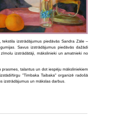
 tekstila izstrādājumus piedāvās Sandra Zāle –
gumijas. Savus izstrādājumus piedāvās dažādi
 zīmolu izstrādātāji, mākslinieki un amatnieki no
u prasmes, talantus un dot iespēju māksliniekiem
zstādi/tirgu "Timbaka Taibaka" organizē radošā
avus izstrādājumus un mākslas darbus.