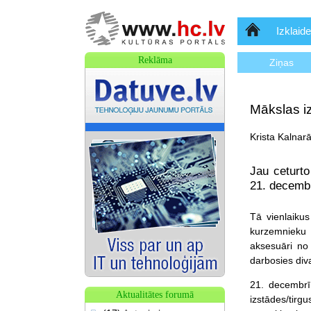
Sākumlapa
Izklaide
Reklāma
Ziņas
Mākslas i
Krista Kalnar
Jau ceturto
21. decembr
Tā vienlaikus
kurzemnieku 
aksesuāri no
darbosies div
21. decembrī
Aktualitātes forumā
izstādes/tir