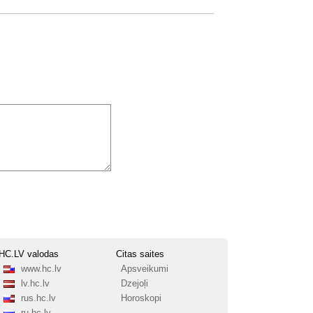
HC.LV valodas
Citas saites
www.hc.lv
Apsveikumi
lv.hc.lv
Dzejoļi
rus.hc.lv
Horoskopi
ru.hc.lv