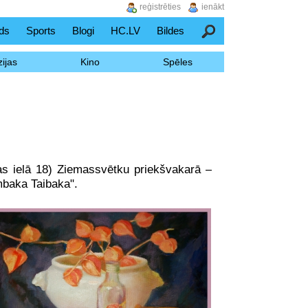
reģistrēties
ienākt
ds
Sports
Blogi
HC.LV
Bildes
Meklēšana
ijas
Kino
Spēles
as ielā 18) Ziemassvētku priekšvakarā –
mbaka Taibaka".