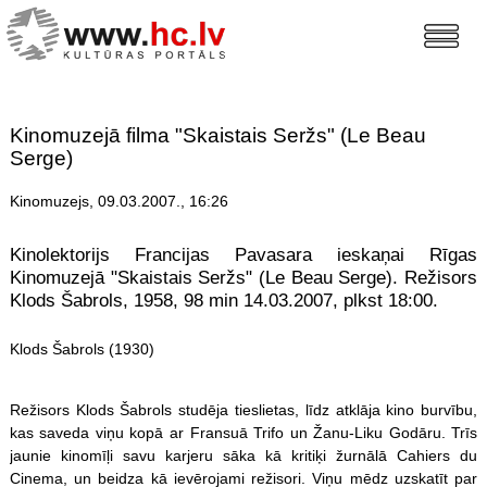
Kinomuzejā filma "Skaistais Seržs" (Le Beau
Serge)
Kinomuzejs, 09.03.2007., 16:26
Kinolektorijs Francijas Pavasara ieskaņai Rīgas
Kinomuzejā "Skaistais Seržs" (Le Beau Serge). Režisors
Klods Šabrols, 1958, 98 min 14.03.2007, plkst 18:00.
Klods Šabrols (1930)
Režisors Klods Šabrols studēja tieslietas, līdz atklāja kino burvību,
kas saveda viņu kopā ar Fransuā Trifo un Žanu-Liku Godāru. Trīs
jaunie kinomīļi savu karjeru sāka kā kritiķi žurnālā Cahiers du
Cinema, un beidza kā ievērojami režisori. Viņu mēdz uzskatīt par