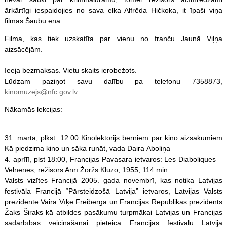
ārkārtīgi iespaidojies no sava elka Alfrēda Hičkoka, it īpaši viņa
filmas Šaubu ēnā.
Filma, kas tiek uzskatīta par vienu no franču Jaunā Viļņa
aizsācējām.
Ieeja bezmaksas. Vietu skaits ierobežots.
Lūdzam paziņot savu dalību pa telefonu 7358873,
kinomuzejs@nfc.gov.lv
Nākamās lekcijas:
31. martā, plkst. 12:00 Kinolektorijs bērniem par kino aizsākumiem
Kā piedzima kino un sāka runāt, vada Daira Āboliņa
4. aprīlī, plst 18:00, Francijas Pavasara ietvaros: Les Diaboliques –
Velnenes, režisors Anrī Žoržs Kluzo, 1955, 114 min.
Valsts vizītes Francijā 2005. gada novembrī, kas notika Latvijas
festivāla Francijā “Pārsteidzošā Latvija” ietvaros, Latvijas Valsts
prezidente Vaira Vīķe Freiberga un Francijas Republikas prezidents
Žaks Širaks kā atbildes pasākumu turpmākai Latvijas un Francijas
sadarbības veicināšanai pieteica Francijas festivālu Latvijā