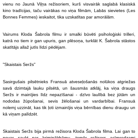
vienu no Jaunā Viļņa režisoriem, kurš visvairāk saglabā klasiskā
kino tradīcijas, taču vairākas no viņa filmām, Labās sievietes (Les
Bonnes Femmes) ieskaitot, tika uzskatītas par amorālām.
Vairums Kloda Šabrola filmu ir smalki būvēti psiholoģiski trilleri,
katrā no tiem ir gan upuris, gan plēsoņa, turklāt K. Šabrola stāstos
skatītājs allaž jutīs līdzi pēdējam.
"Skaistais Seržs"
Sasirgušais pilsētnieks Fransuā atveseļošanās nolūkos atgriežas
savā dzimtajā lauku pilsētā, un šausmās atklāj, ka viņa draugs
Seržs ir mainījies līdz nepazīšanai - dzīvo laulībā bez jūtām un
nododas žūpošanai, sevis žēlošanai un vardarbībai. Fransuā
nolemj uzzināt, kas tik ļoti izmainījis viņa bērnības dienu draugu un
kā viņam palīdzēt.
Skaistais Seržs bija pirmā režisora Kloda Šabrola filma. Lai gan to
nevar saukt par krimināldrāmu, tomēr režisors acīmredzami