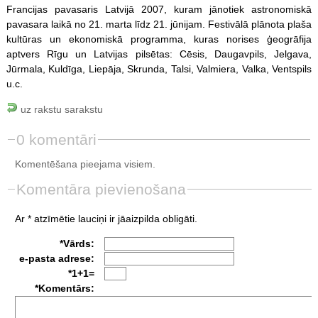
Francijas pavasaris Latvijā 2007, kuram jānotiek astronomiskā
pavasara laikā no 21. marta līdz 21. jūnijam. Festivālā plānota plaša
kultūras un ekonomiskā programma, kuras norises ģeogrāfija
aptvers Rīgu un Latvijas pilsētas: Cēsis, Daugavpils, Jelgava,
Jūrmala, Kuldīga, Liepāja, Skrunda, Talsi, Valmiera, Valka, Ventspils
u.c.
uz rakstu sarakstu
0 komentāri
Komentēšana pieejama visiem.
Komentāra pievienošana
Ar * atzīmētie lauciņi ir jāaizpilda obligāti.
*Vārds:
e-pasta adrese:
*1+1=
*Komentārs: