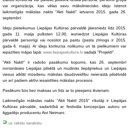
vai organizācija, kas vēlas savu māksliniecisko ideju īstenot
laikmetīgās mākslas nakts "Akti Naktī" ietvaros 2015. gada 26.
septembrī.
Ideju pieteikumus Liepājas Kultūras pārvaldē jāiesniedz līdz 2015.
gada 11. maija pulksten 12.00, iesniedzot Liepājas Kultūras
pārvaldē personīgi vai nosūtot pa pastu (pasta zīmogs ir 2015.
gada 6. maijs). Ar ideju konkursa nolikumu un tā pielikumiem var
iepazīties mājas lapā:
www.liepajaskultura.lv
sadaļā "Projekti".
"Akti Naktī" ir radošo pasākumu kopums, kas 26. septembrī
norisināsies Liepājas pilsētā un mudinās liepājniekus un Liepājas
viesus atklāt mūsdienu mākslas daudzveidību neierastā pilsētvidē
un arī pašiem aktīvi iesaistīties mākslas procesos.
Pasākumi būs bez maksas un līdz ar to pieejams ikvienam.
Laikmetīgās mākslas nakts "Akti Naktī 2015" rīkotāji ir Liepājas
Kultūras pārvalde, sadarbībā ar festivāla koncepcijas autoru un
ilggadējo producentu Aivi Neimani.
uz rakstu sarakstu