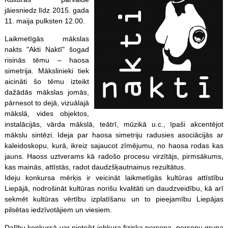
jāiesniedz līdz 2015. gada
11. maija pulksten 12.00.
Laikmetīgās mākslas
nakts "Akti Naktī" šogad
risinās tēmu – haosa
simetrija. Mākslinieki tiek
aicināti šo tēmu izteikt
dažādās mākslas jomās,
pārnesot to dejā, vizuālajā
mākslā, vides objektos,
instalācijās, vārda mākslā, teātrī, mūzikā u.c., īpaši akcentējot
mākslu sintēzi. Ideja par haosa simetriju radusies asociācijās ar
kaleidoskopu, kurā, ikreiz sajaucot zīmējumu, no haosa rodas kas
jauns. Haoss uztverams kā radošo procesu virzītājs, pirmsākums,
kas mainās, attīstās, radot daudzšķautnainus rezultātus.
Ideju konkursa mērķis ir veicināt laikmetīgās kultūras attīstību
Liepājā, nodrošināt kultūras norišu kvalitāti un daudzveidību, kā arī
sekmēt kultūras vērtību izplatīšanu un to pieejamību Liepājas
pilsētas iedzīvotājiem un viesiem.
Dalību konkursā var pieteikt jebkura fiziska persona, personu grupa