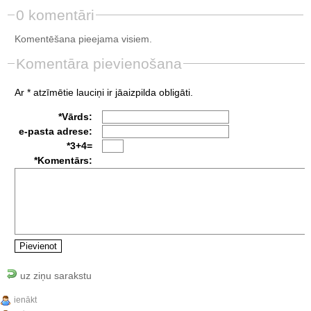
0 komentāri
Komentēšana pieejama visiem.
Komentāra pievienošana
Ar * atzīmētie lauciņi ir jāaizpilda obligāti.
*Vārds:
e-pasta adrese:
*3+4=
*Komentārs:
uz ziņu sarakstu
ienākt