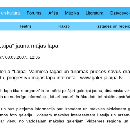
 un kultūra
Forums
Afiša
Mūzika
Literatūra
Dzīvesvei
Teātris
Raksti
Izstādes un recenz
"Laipa" jauna mājas lapa
a", 08.03.2007., 12:35
erija "Laipa" Valmierā tagad un turpmāk priecēs savus dra
gtu, progresīvu mājas lapu internetā - www.galerijalaipa.lv
 lapa tika reorganizēta ar mērķi piešķirt galerijai jaunu, dinamisku vizuā
lo un noderīgo informāciju, kā arī padarīt ērtāku datu tehniskās apstrā
 un būs pieejama informācija par izstādēm un mākslas aktivitātēm ga
umos foto galerijā. Ikvienam mākslas interesentam Latvijā un ārzemēs
 par vienu no vadošajām mākslas galerijām Vidzemes reģionā un 