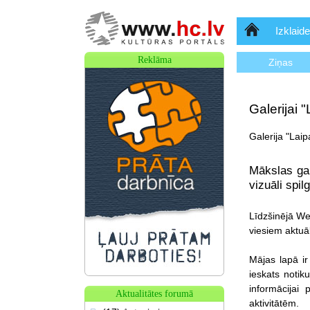
Sākumlapa
Izklaide
Reklāma
Ziņas
Galerijai 
Galerija "Laip
Mākslas gal
vizuāli spil
Līdzšinējā Web
viesiem aktuā
Mājas lapā ir
ieskats notik
informācijai
Aktualitātes forumā
aktivitātēm.