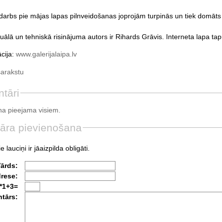
a darbs pie mājas lapas pilnveidošanas joprojām turpinās un tiek domāts
ālā un tehniskā risinājuma autors ir Rihards Grāvis. Interneta lapa tapu
ācija:
www.galerijalaipa.lv
sarakstu
tāri
a pieejama visiem.
āra pievienošana
e lauciņi ir jāaizpilda obligāti.
Vārds:
drese:
*1+3=
tārs: