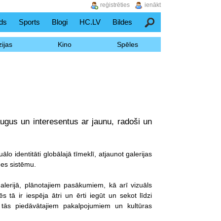
reģistrēties
ienākt
ds
Sports
Blogi
HC.LV
Bildes
Meklēšana
ijas
Kino
Spēles
ugus un interesentus ar jaunu, radoši un
lo identitāti globālajā tīmeklī, atjaunot galerijas
des sistēmu.
lerijā, plānotajiem pasākumiem, kā arī vizuāls
 tā ir iespēja ātri un ērti iegūt un sekot līdzi
tās piedāvātajiem pakalpojumiem un kultūras