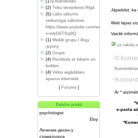
(17)
Autoskolas
(2)
Triku skrejriteņis Rīgā
Jāpiebilst, k
(5)
Labs sākums
veiksmīgai nākotnei.
Web lapas vizu
https://www.youtube.com/watch?
v=elyG6T9uj9Q
Vairāk inform
(1)
Meklē grupu / Ищу
uz rakstu 
группу
(2)
Grupa
0 komen
(4)
Peintbols ar lokiem un
bultām
Komentēšan
(4)
Vēlos iegādāties
Koment
apavus internetā
[
Forums
]
Ar * atzīmēti
*
Padalies priekā
e-pasta a
psychologist
Eloy
*Komen
Лечение десен у
стоматолога