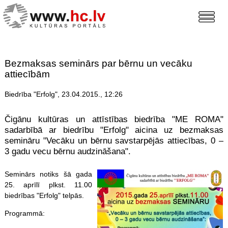
Bezmaksas seminārs par bērnu un vecāku
attiecībām
Biedrība "Erfolg", 23.04.2015., 12:26
Čigānu kultūras un attīstības biedrība "ME ROMA"
sadarbībā ar biedrību "Erfolg" aicina uz bezmaksas
semināru "Vecāku un bērnu savstarpējās attiecības, 0 –
3 gadu vecu bērnu audzināšana".
Seminārs notiks šā gada
25. aprīlī plkst. 11.00
biedrības "Erfolg" telpās.
Programmā: