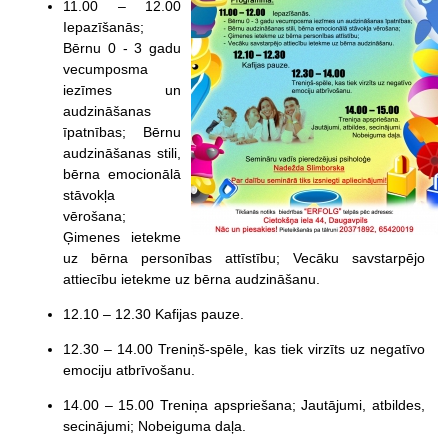
11.00 – 12.00
Iepazīšanās;
Bērnu 0 - 3 gadu
vecumposma
iezīmes un
audzināšanas
īpatnības; Bērnu
audzināšanas stili,
bērna emocionālā
stāvokļa
vērošana;
Ģimenes ietekme
uz bērna personības attīstību; Vecāku savstarpējo
attiecību ietekme uz bērna audzināšanu.
12.10 – 12.30 Kafijas pauze.
12.30 – 14.00 Treniņš-spēle, kas tiek virzīts uz negatīvo
emociju atbrīvošanu.
14.00 – 15.00 Treniņa apspriešana; Jautājumi, atbildes,
secinājumi; Nobeiguma daļa.