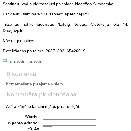
Semināru vadīs pieredzējusi psiholoģe Nadežda Slimborska.
Par dalību seminārā tiks izsniegti apliecinājumi.
Tikšanās notiks biedrības "Erfolg" telpās: Cietokšņa ielā 44,
Daugavpils.
Nāc un piesakies!
Pieteikšanās pa tālruni 20371892, 65420019.
uz rakstu sarakstu
0 komentāri
Komentēšana pieejama visiem.
Komentāra pievienošana
Ar * atzīmētie lauciņi ir jāaizpilda obligāti.
*Vārds:
e-pasta adrese:
*3+4=