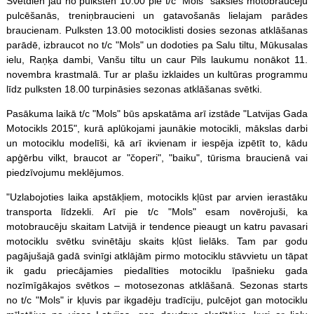
Svētdien jau no pulksten 10.00 pie t/c "Mols" sāksies motobraucēju
pulcēšanās, treniņbraucieni un gatavošanās lielajam parādes
braucienam. Pulksten 13.00 motociklisti dosies sezonas atklāšanas
parādē, izbraucot no t/c "Mols" un dodoties pa Salu tiltu, Mūkusalas
ielu, Raņķa dambi, Vanšu tiltu un caur Pils laukumu nonākot 11.
novembra krastmalā. Tur ar plašu izklaides un kultūras programmu
līdz pulksten 18.00 turpināsies sezonas atklāšanas svētki.
Pasākuma laikā t/c "Mols" būs apskatāma arī izstāde "Latvijas Gada
Motocikls 2015", kurā aplūkojami jaunākie motocikli, mākslas darbi
un motociklu modelīši, kā arī ikvienam ir iespēja izpētīt to, kādu
apģērbu vilkt, braucot ar "čoperi", "baiku", tūrisma braucienā vai
piedzīvojumu meklējumos.
"Uzlabojoties laika apstākļiem, motocikls kļūst par arvien ierastāku
transporta līdzekli. Arī pie t/c "Mols" esam novērojuši, ka
motobraucēju skaitam Latvijā ir tendence pieaugt un katru pavasari
motociklu svētku svinētāju skaits kļūst lielāks. Tam par godu
pagājušajā gadā svinīgi atklājām pirmo motociklu stāvvietu un tāpat
ik gadu priecājamies piedalīties motociklu īpašnieku gada
nozīmīgākajos svētkos – motosezonas atklāšanā. Sezonas starts
no t/c "Mols" ir kļuvis par ikgadēju tradīciju, pulcējot gan motociklu