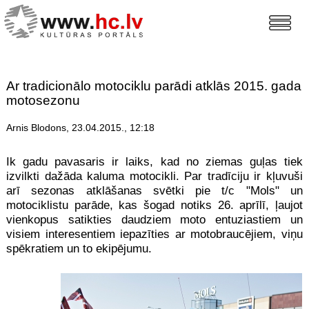
Ar tradicionālo motociklu parādi atklās 2015. gada
motosezonu
Arnis Blodons, 23.04.2015., 12:18
Ik gadu pavasaris ir laiks, kad no ziemas guļas tiek
izvilkti dažāda kaluma motocikli. Par tradīciju ir kļuvuši
arī sezonas atklāšanas svētki pie t/c "Mols" un
motociklistu parāde, kas šogad notiks 26. aprīlī, ļaujot
vienkopus satikties daudziem moto entuziastiem un
visiem interesentiem iepazīties ar motobraucējiem, viņu
spēkratiem un to ekipējumu.