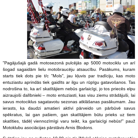
"Pagājušajā gadā motosezonā pulcējās ap 5000 motociklu un arī
šogad sagaidām lielu motobraucēju atsaucību. Pasākums, kuram
starts tiek dots pie t/c "Mols", jau kļuvis par tradīciju, kas moto
entuziastu aprindās tiek gaidīts ar ilgu un rūpīgu gatavošanos. Tas
nodrošina to, ka arī skatītājiem nebūs garlaicīgi, jo tos priecēs elpu
aizraujoši dalībnieki – moto entuziasti, kas visu ziemu strādājuši, lai
savus motociklus sagatavotu sezonas atklāšanas pasākumam. Jau
ierasts, ka daudzi amatieri aktīvi pārveido un pārbūvē savus
spēkratus, lai gan pašiem, gan skatītājiem būtu prieks uz tiem
skatīties, tādēļ viennozīmīgi varu teikt, ka garlaicīgi nebūs!" pauž
Motoklubu asociācijas pārstāvis Arnis Blodons.