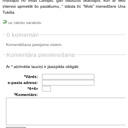
mīļotājus no visas Latvijas, gan daudzus skatītājus, kuri ar lielu
interesi apmeklē šo pasākumu.," stāsta t/c "Mols" menedžere Una
Tukiša.
uz rakstu sarakstu
0 komentāri
Komentēšana pieejama visiem.
Komentāra pievienošana
Ar * atzīmētie lauciņi ir jāaizpilda obligāti.
*Vārds:
e-pasta adrese:
*4+4=
*Komentārs: