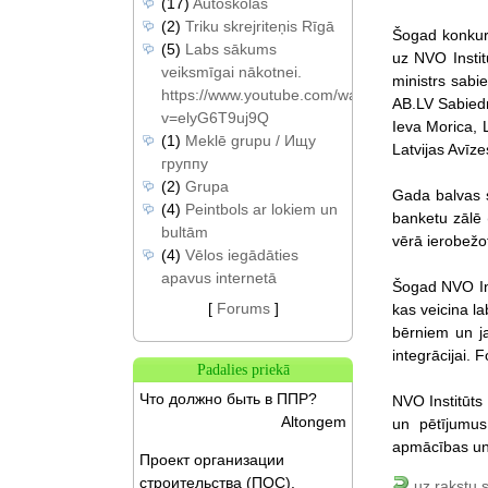
(17)
Autoskolas
(2)
Triku skrejriteņis Rīgā
Šogad konkurs
(5)
Labs sākums
uz NVO Instit
veiksmīgai nākotnei.
ministrs sabie
https://www.youtube.com/watch?
AB.LV Sabiedr
v=elyG6T9uj9Q
Ieva Morica, L
(1)
Meklē grupu / Ищу
Latvijas Avīze
группу
(2)
Grupa
Gada balvas s
(4)
Peintbols ar lokiem un
banketu zālē 
bultām
vērā ierobežo
(4)
Vēlos iegādāties
apavus internetā
Šogad NVO Ins
[
Forums
]
kas veicina l
bērniem un jau
integrācijai. 
Padalies priekā
Что должно быть в ППР?
NVO Institūts
Altongem
un pētījumus
apmācības un 
Проект организации
строительства (ПОС).
uz rakstu 