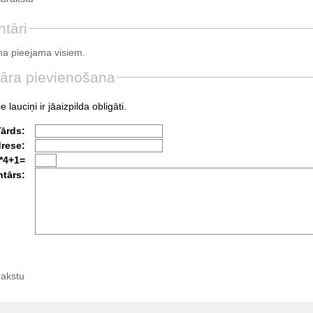
tāri
a pieejama visiem.
āra pievienošana
e lauciņi ir jāaizpilda obligāti.
Vārds:
drese:
*4+1=
tārs:
rakstu