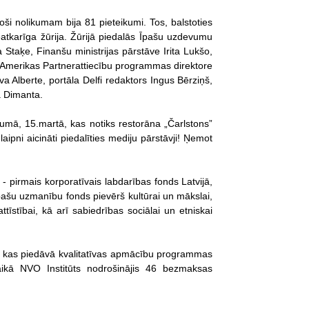
ši nolikumam bija 81 pieteikumi. Tos, balstoties
eatkarīga žūrija. Žūrijā piedalās Īpašu uzdevumu
 Staķe, Finanšu ministrijas pārstāve Irita Lukšo,
– Amerikas Partnerattiecību programmas direktore
eva Alberte, portāla Delfi redaktors Ingus Bērziņš,
a Dimanta.
mā, 15.martā, kas notiks restorāna „Čarlstons”
pni aicināti piedalīties mediju pārstāvji! Ņemot
 pirmais korporatīvais labdarības fonds Latvijā,
Īpašu uzmanību fonds pievērš kultūrai un mākslai,
ttīstībai, kā arī sabiedrības sociālai un etniskai
, kas piedāvā kvalitatīvas apmācību programmas
ikā NVO Institūts nodrošinājis 46 bezmaksas