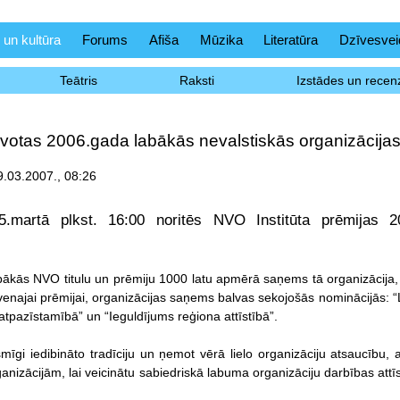
 un kultūra
Forums
Afiša
Mūzika
Literatūra
Dzīvesvei
Teātris
Raksti
Izstādes un recenz
lvotas 2006.gada labākās nevalstiskās organizācija
09.03.2007., 08:26
.martā plkst. 16:00 noritēs NVO Institūta prēmijas 
ākās NVO titulu un prēmiju 1000 latu apmērā saņems tā organizācija,
enajai prēmijai, organizācijas saņems balvas sekojošās nominācijās: “La
atpazīstamībā” un “Ieguldījums reģiona attīstībā”.
smīgi iedibināto tradīciju un ņemot vērā lielo organizāciju atsaucību,
nizācijām, lai veicinātu sabiedriskā labuma organizāciju darbības attīs