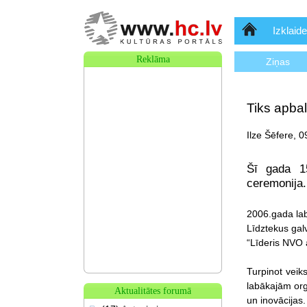
Sākumlapa
Izklaide
Reklāma
Ziņas
Tiks apba
Ilze Šēfere, 
Šī gada 15
ceremonija.
2006.gada lab
Līdztekus galv
“Līderis NVO 
Turpinot veik
labākajām orga
Aktualitātes forumā
un inovācijas.