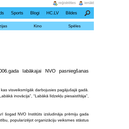
reģistrēties
ienākt
ds
Sports
Blogi
HC.LV
Bildes
Meklēšana
ijas
Kino
Spēles
s
2006.gada labākajai NVO pasniegšanas
 kas visveiksmīgāk darbojusies pagājušajā gadā.
bākā inovācija”, “Labākā līdzekļu piesaistītāja”,
 arī šogad NVO Institūts izsludināja prēmiju gada
tību, popularizējot organizāciju veiksmes stāstus