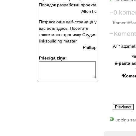
Порядок разработки проекта
0 komen
AltonTic
Потрясающе веб-страница у
Komentēšan
вас есть здесь. Посетите
Koment
также мою страничку Студия
linksbuilding master
Ar * atzīmēti
Phillipp
*
Priecīgā ziņa:
e-pasta a
*Komen
uz ziņu sa