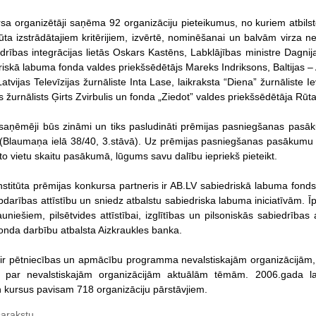
a organizētāji saņēma 92 organizāciju pieteikumus, no kuriem atbilsto
ūta izstrādātajiem kritērijiem, izvērtē, nominēšanai un balvām virza n
drības integrācijas lietās Oskars Kastēns, Labklājības ministre Dagnija
iskā labuma fonda valdes priekšsēdētājs Mareks Indriksons, Baltijas 
atvijas Televīzijas žurnāliste Inta Lase, laikraksta “Diena” žurnāliste I
s žurnālists Ģirts Zvirbulis un fonda „Ziedot” valdes priekšsēdētāja Rūt
aņēmēji būs zināmi un tiks pasludināti prēmijas pasniegšanas pasāku
(Blaumaņa ielā 38/40, 3.stāvā). Uz prēmijas pasniegšanas pasākumu lai
to vietu skaitu pasākumā, lūgums savu dalību iepriekš pieteikt.
titūta prēmijas konkursa partneris ir AB.LV sabiedriskā labuma fonds -
abdarības attīstību un sniedz atbalstu sabiedriska labuma iniciatīvām. 
niešiem, pilsētvides attīstībai, izglītības un pilsoniskās sabiedrības a
Fonda darbību atbalsta Aizkraukles banka.
 ir pētniecības un apmācību programma nevalstiskajām organizācijām
 par nevalstiskajām organizācijām aktuālām tēmām. 2006.gada la
kursus pavisam 718 organizāciju pārstāvjiem.
sarakstu