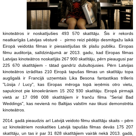
kinoteātros ir noskatījušies 493 570 skatītāju. Šis ir rekords
neatkarīgās Latvijas vēsturē ­­ - ­ pirmo reizi pēdējo desmitgažu laikā
Eiropā veidotās filmas ir piesaistījušas tik plašu publiku. Eiropas
filmu auditorija, salīdzinājumā ar 2013. gadu, kad Eiropas filmas
Latvijas kinoteātros noskatījās 267 900 skatītāju, pērn pieaugusi par
225 670 skatītājiem - tātad gandrīz dubultojusies. Pērn Latvijas
kinoteātros izrādītas 210 Eiropā tapušas filmas un skatītāju topa
augšgalā ir Francijā uzņemtais Lika Besona fantastikas trilleris
"Lūsija / Lucy", kas Eiropas mēroga topā ieņēmis otro vietu,
sapulcinot pie kinoekrāniem 15 202 930 skatītāju. Eiropā pirmajā
vietā ar 17 098 008 skatītājiem ir franču filma "Serial Bad
Weddings", kas nevienā no Baltijas valstīm nav tikusi demonstrēta
kinoteātros.
2014. gadā pieaudzis arī Latvijā veidoto filmu skatītāju skaits – pērn
uz kinoteātriem noskatīties Latvijā tapušās filmas devās 175 207
skatītāju, un tas ir par 31 828 skatītājiem vairāk nekā 2013. gadā,