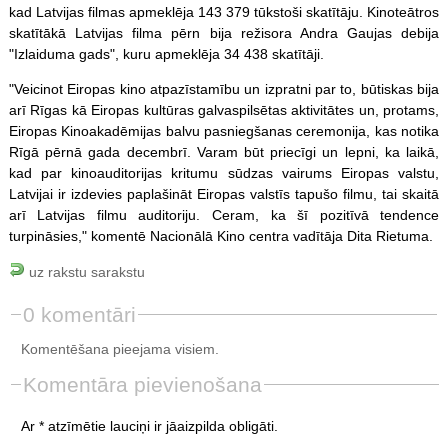
kad Latvijas filmas apmeklēja 143 379 tūkstoši skatītāju. Kinoteātros
skatītākā Latvijas filma pērn bija režisora Andra Gaujas debija
"Izlaiduma gads", kuru apmeklēja 34 438 skatītāji.
"Veicinot Eiropas kino atpazīstamību un izpratni par to, būtiskas bija
arī Rīgas kā Eiropas kultūras galvaspilsētas aktivitātes un, protams,
Eiropas Kinoakadēmijas balvu pasniegšanas ceremonija, kas notika
Rīgā pērnā gada decembrī. Varam būt priecīgi un lepni, ka laikā,
kad par kinoauditorijas kritumu sūdzas vairums Eiropas valstu,
Latvijai ir izdevies paplašināt Eiropas valstīs tapušo filmu, tai skaitā
arī Latvijas filmu auditoriju. Ceram, ka šī pozitīvā tendence
turpināsies," komentē Nacionālā Kino centra vadītāja Dita Rietuma.
uz rakstu sarakstu
0 komentāri
Komentēšana pieejama visiem.
Komentāra pievienošana
Ar * atzīmētie lauciņi ir jāaizpilda obligāti.