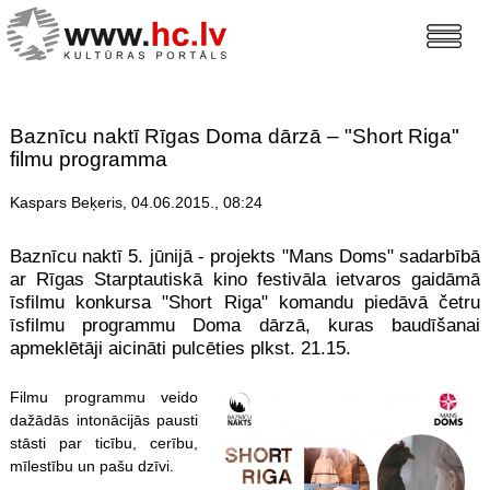
Baznīcu naktī Rīgas Doma dārzā – "Short Riga"
filmu programma
Kaspars Beķeris, 04.06.2015., 08:24
Baznīcu naktī 5. jūnijā - projekts "Mans Doms" sadarbībā
ar Rīgas Starptautiskā kino festivāla ietvaros gaidāmā
īsfilmu konkursa "Short Riga" komandu piedāvā četru
īsfilmu programmu Doma dārzā, kuras baudīšanai
apmeklētāji aicināti pulcēties plkst. 21.15.
Filmu programmu veido
dažādās intonācijās pausti
stāsti par ticību, cerību,
mīlestību un pašu dzīvi.