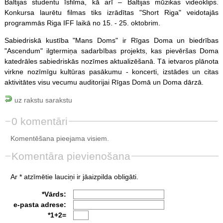
Baltijas studentu īsfilma, kā arī – Baltijas mūzikas videoklips.
Konkursa laurētu filmas tiks izrādītas "Short Riga" veidotajās
programmās Riga IFF laikā no 15. - 25. oktobrim.
Sabiedriskā kustība "Mans Doms" ir Rīgas Doma un biedrības
"Ascendum" ilgtermiņa sadarbības projekts, kas pievēršas Doma
katedrāles sabiedriskās nozīmes aktualizēšanā. Tā ietvaros plānota
virkne nozīmīgu kultūras pasākumu - koncerti, izstādes un citas
aktivitātes visu vecumu auditorijai Rīgas Domā un Doma dārzā.
uz rakstu sarakstu
0 komentāri
Komentēšana pieejama visiem.
Komentāra pievienošana
Ar * atzīmētie lauciņi ir jāaizpilda obligāti.
*Vārds:
e-pasta adrese:
*1+2=