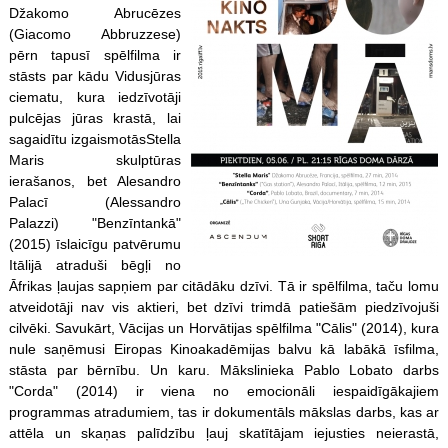
Džakomo Abrucēzes
(Giacomo Abbruzzese)
pērn tapusī spēlfilma ir
stāsts par kādu Vidusjūras
ciematu, kura iedzīvotāji
pulcējas jūras krastā, lai
sagaidītu izgaismotāsStella
Maris skulptūras
ierašanos, bet Alesandro
Palacī (Alessandro
Palazzi) "Benzīntankā"
(2015) īslaicīgu patvērumu
Itālijā atraduši bēgļi no
Āfrikas ļaujas sapņiem par citādāku dzīvi. Tā ir spēlfilma, taču lomu
atveidotāji nav vis aktieri, bet dzīvi trimdā patiešām piedzīvojuši
cilvēki. Savukārt, Vācijas un Horvātijas spēlfilma "Cālis" (2014), kura
nule saņēmusi Eiropas Kinoakadēmijas balvu kā labākā īsfilma,
stāsta par bērnību. Un karu. Mākslinieka Pablo Lobato darbs
"Corda" (2014) ir viena no emocionāli iespaidīgākajiem
programmas atradumiem, tas ir dokumentāls mākslas darbs, kas ar
attēla un skaņas palīdzību ļauj skatītājam iejusties neierastā,