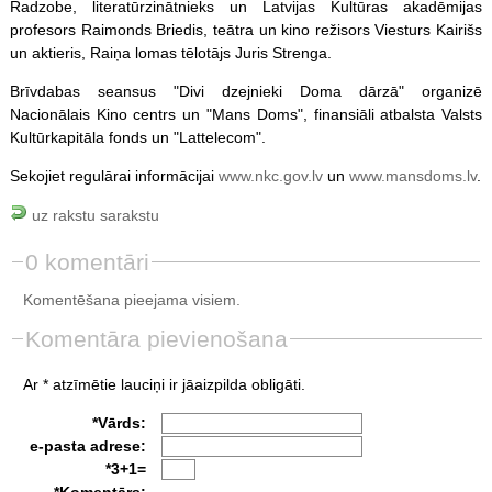
Radzobe, literatūrzinātnieks un Latvijas Kultūras akadēmijas
profesors Raimonds Briedis, teātra un kino režisors Viesturs Kairišs
un aktieris, Raiņa lomas tēlotājs Juris Strenga.
Brīvdabas seansus "Divi dzejnieki Doma dārzā" organizē
Nacionālais Kino centrs un "Mans Doms", finansiāli atbalsta Valsts
Kultūrkapitāla fonds un "Lattelecom".
Sekojiet regulārai informācijai
www.nkc.gov.lv
un
www.mansdoms.lv
.
uz rakstu sarakstu
0 komentāri
Komentēšana pieejama visiem.
Komentāra pievienošana
Ar * atzīmētie lauciņi ir jāaizpilda obligāti.
*Vārds:
e-pasta adrese:
*3+1=
*Komentārs: