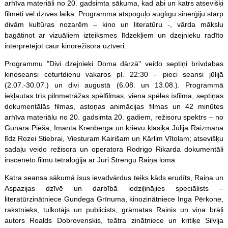
arhīva materiāli no 20. gadsimta sākuma, kad abi un katrs atsevišķi
filmēti vēl dzīves laikā. Programma atspoguļo auglīgu sinerģiju starp
divām kultūras nozarēm – kino un literatūru -, vārda mākslu
bagātinot ar vizuāliem izteiksmes līdzekļiem un dzejnieku radīto
interpretējot caur kinorežisora uztveri.
Programmu "Divi dzejnieki Doma dārzā" veido septiņi brīvdabas
kinoseansi ceturtdienu vakaros pl. 22:30 – pieci seansi jūlijā
(2.07.-30.07.) un divi augustā (6.08. un 13.08.). Programmā
iekļautas trīs pilnmetrāžas spēlfilmas, viena
spēles
īsfilma, septiņas
dokumentālās filmas, astoņas animācijas filmas un 42 minūtes
arhīva materiālu no 20. gadsimta 20. gadiem, režisoru spektrs – no
Gunāra Pieša, Imanta Krenberga un krievu klasiķa Jūlija Raizmana
līdz Rozei Stiebrai, Viesturam Kairišam un Kārlim Vītolam; atsevišķu
sadaļu veido režisora un operatora Rodrigo Rikarda dokumentāli
inscenēto filmu tetraloģija ar Juri Strengu Raiņa lomā.
Katra seansa sākumā īsus ievadvārdus teiks kāds erudīts, Raiņa un
Aspazijas dzīvē un darbībā iedziļinājies speciālists –
literatūrzinātniece Gundega Grīnuma, kinozinātniece Inga Pērkone,
rakstnieks, tulkotājs un publicists, grāmatas Rainis un viņa brāļi
autors Roalds Dobrovenskis, teātra zinātniece un kritiķe Silvija