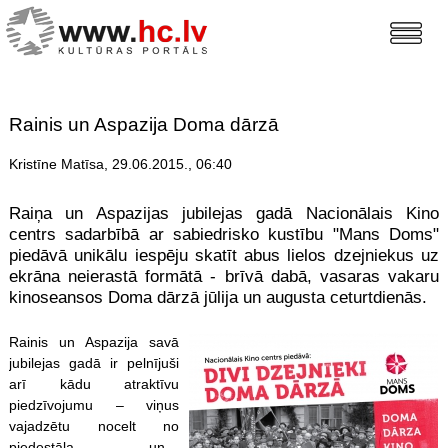
Rainis un Aspazija Doma dārzā
Kristīne Matīsa, 29.06.2015., 06:40
Raiņa un Aspazijas jubilejas gadā Nacionālais Kino
centrs sadarbībā ar sabiedrisko kustību "Mans Doms"
piedāvā unikālu iespēju skatīt abus lielos dzejniekus uz
ekrāna neierastā formātā - brīvā dabā, vasaras vakaru
kinoseansos Doma dārzā jūlija un augusta ceturtdienās.
Rainis un Aspazija savā
jubilejas gadā ir pelnījuši
arī kādu atraktīvu
piedzīvojumu – viņus
vajadzētu nocelt no
pjedestāla un…