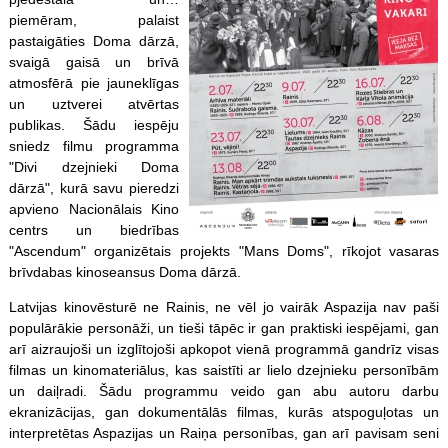
piemēram, palaist
pastaigāties Doma dārzā,
svaigā gaisā un brīvā
atmosfērā pie jauneklīgas
un uztverei atvērtas
publikas. Šādu iespēju
sniedz filmu programma
"Divi dzejnieki Doma
dārzā", kurā savu pieredzi
apvieno Nacionālais Kino
centrs un biedrības
"Ascendum" organizētais projekts "Mans Doms", rīkojot vasaras
brīvdabas kinoseansus Doma dārzā.
Latvijas kinovēsturē ne Rainis, ne vēl jo vairāk Aspazija nav paši
populārākie personāži, un tieši tāpēc ir gan praktiski iespējami, gan
arī aizraujoši un izglītojoši apkopot vienā programmā gandrīz visas
filmas un kinomateriālus, kas saistīti ar lielo dzejnieku personībām
un daiļradi. Šādu programmu veido gan abu autoru darbu
ekranizācijas, gan dokumentālās filmas, kurās atspoguļotas un
interpretētas Aspazijas un Raiņa personības, gan arī pavisam seni