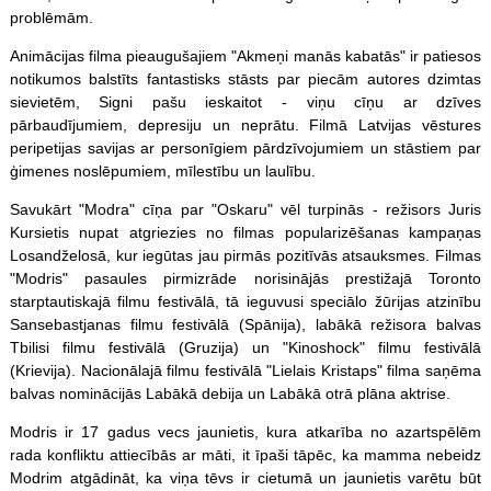
problēmām.
Animācijas filma pieaugušajiem "Akmeņi manās kabatās" ir patiesos
notikumos balstīts fantastisks stāsts par piecām autores dzimtas
sievietēm, Signi pašu ieskaitot - viņu cīņu ar dzīves
pārbaudījumiem, depresiju un neprātu. Filmā Latvijas vēstures
peripetijas savijas ar personīgiem pārdzīvojumiem un stāstiem par
ģimenes noslēpumiem, mīlestību un laulību.
Savukārt "Modra" cīņa par "Oskaru" vēl turpinās - režisors Juris
Kursietis nupat atgriezies no filmas popularizēšanas kampaņas
Losandželosā, kur iegūtas jau pirmās pozitīvās atsauksmes. Filmas
"Modris" pasaules pirmizrāde norisinājās prestižajā Toronto
starptautiskajā filmu festivālā, tā ieguvusi speciālo žūrijas atzinību
Sansebastjanas filmu festivālā (Spānija), labākā režisora balvas
Tbilisi filmu festivālā (Gruzija) un "Kinoshock" filmu festivālā
(Krievija). Nacionālajā filmu festivālā "Lielais Kristaps" filma saņēma
balvas nominācijās Labākā debija un Labākā otrā plāna aktrise.
Modris ir 17 gadus vecs jaunietis, kura atkarība no azartspēlēm
rada konfliktu attiecībās ar māti, it īpaši tāpēc, ka mamma nebeidz
Modrim atgādināt, ka viņa tēvs ir cietumā un jaunietis varētu būt