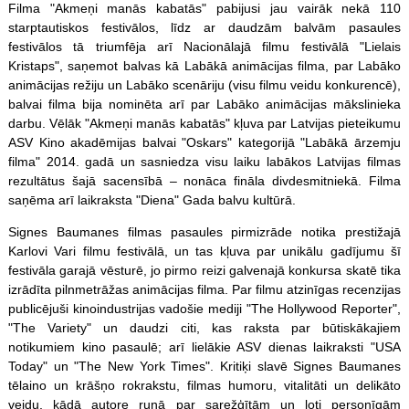
Filma "Akmeņi manās kabatās" pabijusi jau vairāk nekā 110
starptautiskos festivālos, līdz ar daudzām balvām pasaules
festivālos tā triumfēja arī Nacionālajā filmu festivālā "Lielais
Kristaps", saņemot balvas kā Labākā animācijas filma, par Labāko
animācijas režiju un Labāko scenāriju (visu filmu veidu konkurencē),
balvai filma bija nominēta arī par Labāko animācijas mākslinieka
darbu. Vēlāk "Akmeņi manās kabatās" kļuva par Latvijas pieteikumu
ASV Kino akadēmijas balvai "Oskars" kategorijā "Labākā ārzemju
filma" 2014. gadā un sasniedza visu laiku labākos Latvijas filmas
rezultātus šajā sacensībā – nonāca fināla divdesmitniekā. Filma
saņēma arī laikraksta "Diena" Gada balvu kultūrā.
Signes Baumanes filmas pasaules pirmizrāde notika prestižajā
Karlovi Vari filmu festivālā, un tas kļuva par unikālu gadījumu šī
festivāla garajā vēsturē, jo pirmo reizi galvenajā konkursa skatē tika
izrādīta pilnmetrāžas animācijas filma. Par filmu atzinīgas recenzijas
publicējuši kinoindustrijas vadošie mediji "The Hollywood Reporter",
"The Variety" un daudzi citi, kas raksta par būtiskākajiem
notikumiem kino pasaulē; arī lielākie ASV dienas laikraksti "USA
Today" un "The New York Times". Kritiķi slavē Signes Baumanes
tēlaino un krāšņo rokrakstu, filmas humoru, vitalitāti un delikāto
veidu, kādā autore runā par sarežģītām un ļoti personīgām