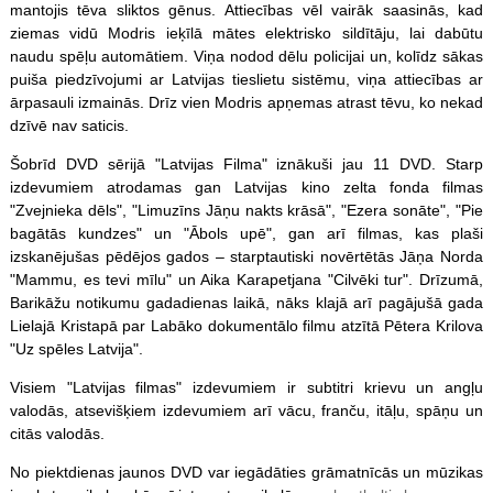
mantojis tēva sliktos gēnus. Attiecības vēl vairāk saasinās, kad
ziemas vidū Modris ieķīlā mātes elektrisko sildītāju, lai dabūtu
naudu spēļu automātiem. Viņa nodod dēlu policijai un, kolīdz sākas
puiša piedzīvojumi ar Latvijas tieslietu sistēmu, viņa attiecības ar
ārpasauli izmainās. Drīz vien Modris apņemas atrast tēvu, ko nekad
dzīvē nav saticis.
Šobrīd DVD sērijā "Latvijas Filma" iznākuši jau 11 DVD. Starp
izdevumiem atrodamas gan Latvijas kino zelta fonda filmas
"Zvejnieka dēls", "Limuzīns Jāņu nakts krāsā", "Ezera sonāte", "Pie
bagātās kundzes" un "Ābols upē", gan arī filmas, kas plaši
izskanējušas pēdējos gados – starptautiski novērtētās Jāņa Norda
"Mammu, es tevi mīlu" un Aika Karapetjana "Cilvēki tur". Drīzumā,
Barikāžu notikumu gadadienas laikā, nāks klajā arī pagājušā gada
Lielajā Kristapā par Labāko dokumentālo filmu atzītā Pētera Krilova
"Uz
spēles
Latvija".
Visiem "Latvijas filmas" izdevumiem ir subtitri krievu un angļu
valodās, atsevišķiem izdevumiem arī vācu, franču, itāļu, spāņu un
citās valodās.
No piektdienas jaunos DVD var iegādāties grāmatnīcās un mūzikas