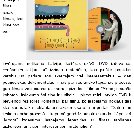
filma"
iznāk
filmas, kas
kļuvušas
par
ievērojamu notikumu Latvijas kultūras dzīvē. DVD izdevumos
cenšamies iekļaut arī izziņas materiālus, kas piešķir papildus
vērtību un padara tos skatītājam vēl interesantākus – gan
pētnieciskas dokumentālas filmas par vēsturisko tapšanas procesu,
gan filmas veidošanas aizkadru epizodes. Filmas "Akmeņi manās
kabatās" izdevums šai ziņā ir unikāls – pirmo reizi Latvijas DVD ir
pievienoti režisores komentāri par filmu, ko iespējams noklausīties
skatīšanās laikā. Iekļauta arī režisores saruna ar portālu "Satori" un
ieskats darba procesā – kopumā gandrīz pusotra stunda. Tāpat arī
"Modra" izdevumā iespējams iepazīties ar filmas tapšanas
aizkulisēm un citiem interesantiem materiāliem".