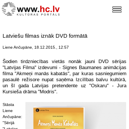
Latviešu filmas iznāk DVD formātā
Liene Ančupāne, 18.12.2015., 12:57
Šodien tirdzniecības vietās nonāk jauni DVD sērijas
"Latvijas Filma" izdevumi - Signes Baumanes animācijas
filma "Akmeņi manās kabatās", par kuras sasniegumiem
pasaulē režisore nupat saņēma Izcilības balvu kultūrā,
un šī gada Latvijas pretendente uz "Oskaru" - Jura
Kursieša drāma "Modris".
Stāsta
Liene
Ančupāne:
"Sērijā
"Latvijas