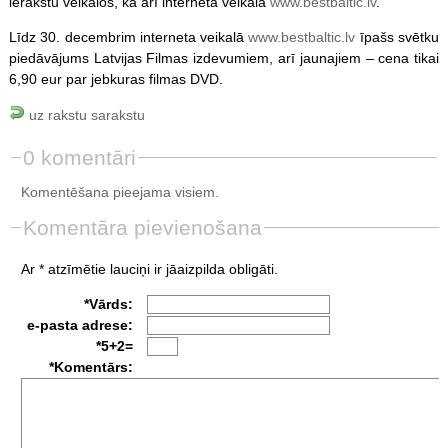
ierakstu veikalos, kā arī interneta veikalā
www.bestbaltic.lv
.
Līdz 30. decembrim interneta veikalā
www.bestbaltic.lv
īpašs svētku
piedāvājums Latvijas Filmas izdevumiem, arī jaunajiem – cena tikai
6,90 eur par jebkuras filmas DVD.
uz rakstu sarakstu
0 komentāri
Komentēšana pieejama visiem.
Komentāra pievienošana
Ar * atzīmētie lauciņi ir jāaizpilda obligāti.
*Vārds:
e-pasta adrese:
*5+2=
*Komentārs: