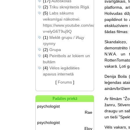
(17)
Autoskolas
svarīgākais, t
(2)
Triku skrejriteņis Rīgā
platforma, ar
(5)
Labs sākums
Holivudas diž
veiksmīgai nākotnei.
papildinot to
https://www.youtube.com/watch?
ekskluzīviem 
v=elyG6T9uj9Q
šādas filmas:
(1)
Meklē grupu / Ищу
Skandalozo,
группу
demonstrēto 
(2)
Grupa
N.W.A. un t
(4)
Peintbols ar lokiem un
RottenTomatoe
bultām
vakarā. Ļoti 
(4)
Vēlos iegādāties
apavus internetā
Denija Boila 
[
Forums
]
leģendas atai
ainām/brīžiem 
Ar filmām "Žok
Padalies priekā
žanru, Stīven
psychologist
draugu un sab
Rae
un tieši "Spek
psychologist
Vēls vakars, s
Eloy