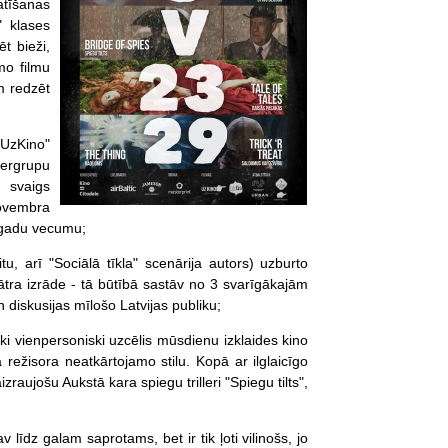
atīšanas
" klases
t bieži,
mo filmu
m redzēt
UzKino"
pergrupu
 svaigs
novembra
6 gadu vecumu;
u, arī "Sociālā tīkla" scenārija autors) uzburto
ātra izrāde - tā būtībā sastāv no 3 svarīgākajām
 diskusijas mīlošo Latvijas publiku;
ski vienpersoniski uzcēlis mūsdienu izklaides kino
 režisora neatkārtojamo stilu. Kopā ar ilglaicīgo
jošu Aukstā kara spiegu trilleri "Spiegu tilts",
īdz galam saprotams, bet ir tik ļoti vilinošs, jo