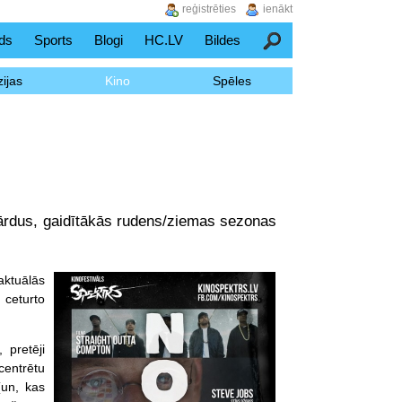
reģistrēties
ienākt
ds
Sports
Blogi
HC.LV
Bildes
Meklēšana
ijas
Kino
Spēles
vārdus, gaidītākās rudens/ziemas sezonas
aktuālās
 ceturto
 pretēji
centrētu
(un, kas