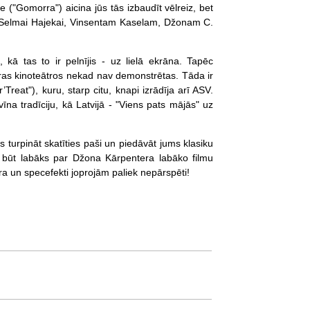
("Gomorra") aicina jūs tās izbaudīt vēlreiz, bet
es Selmai Hajekai, Vinsentam Kaselam, Džonam C.
 kā tas to ir pelnījis - uz lielā ekrāna. Tapēc
 kuras kinoteātros nekad nav demonstrētas. Tāda ir
Treat"), kuru, starp citu, knapi izrādīja arī ASV.
īna tradīciju, kā Latvijā - "Viens pats mājās" uz
turpināt skatīties paši un piedāvāt jums klasiku
 būt labāks par Džona Kārpentera labāko filmu
a un specefekti joprojām paliek nepārspēti!