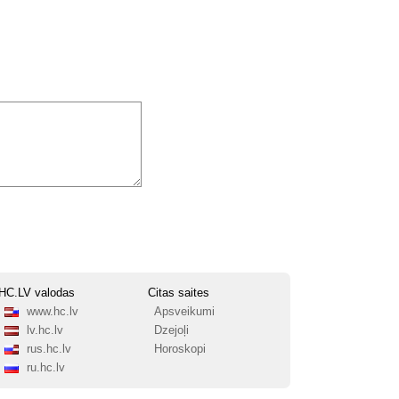
HC.LV valodas
Citas saites
www.hc.lv
Apsveikumi
lv.hc.lv
Dzejoļi
rus.hc.lv
Horoskopi
ru.hc.lv