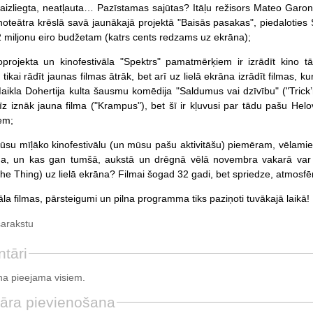
aizliegta, neatļauta… Pazīstamas sajūtas? Itāļu režisors Mateo Garone 
inoteātra krēslā savā jaunākajā projektā "Baisās pasakas", piedaloti
2 miljonu eiro budžetam (katrs cents redzams uz ekrāna);
projekta un kinofestivāla "Spektrs" pamatmērķiem ir izrādīt kino tā,
ikai rādīt jaunas filmas ātrāk, bet arī uz lielā ekrāna izrādīt filmas,
aikla Dohertija kulta šausmu komēdija "Saldumus vai dzīvību" ("Trick’r’
īz iznāk jauna filma ("Krampus"), bet šī ir kļuvusi par tādu pašu Helov
em;
ūsu mīļāko kinofestivālu (un mūsu pašu aktivitāšu) piemēram, vēlamies 
āna, un kas gan tumšā, aukstā un drēgnā vēlā novembra vakarā var
he Thing) uz lielā ekrāna? Filmai šogad 32 gadi, bet spriedze, atmosfēr
āla filmas, pārsteigumi un pilna programma tiks paziņoti tuvākajā laikā!
sarakstu
tāri
a pieejama visiem.
āra pievienošana