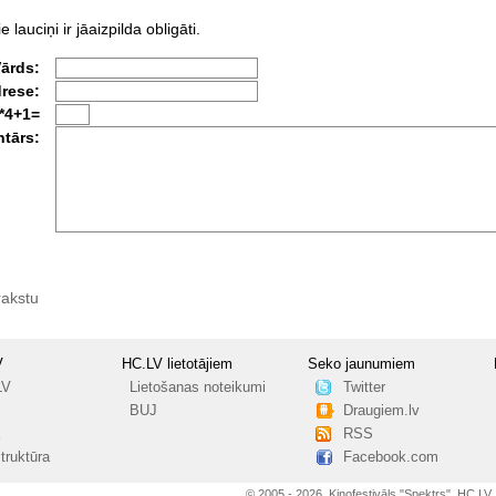
e lauciņi ir jāaizpilda obligāti.
Vārds:
drese:
*4+1=
tārs:
rakstu
V
HC.LV lietotājiem
Seko jaunumiem
LV
Lietošanas noteikumi
Twitter
BUJ
Draugiem.lv
RSS
truktūra
Facebook.com
© 2005 - 2026, Kinofestivāls "Spektrs", HC.LV.