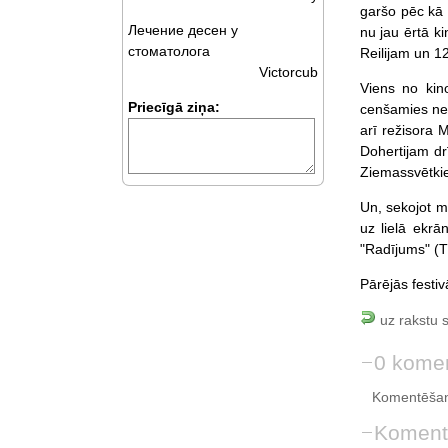
garšo pēc kā 
Лечение десен у
nu jau ērtā k
стоматолога
Reilijam un 1
Victorcub
Viens no kino
Priecīgā ziņa:
cenšamies ne t
arī režisora M
Dohertijam dr
Ziemassvētki
Un, sekojot m
uz lielā ekr
"Radījums" (T
Pārējās festiv
uz rakstu 
0 komen
Komentēšan
Koment