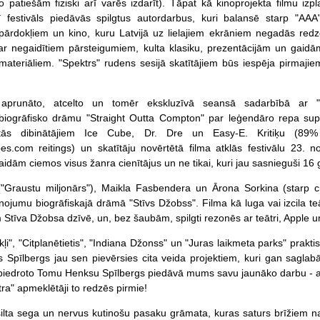
o patiešām fiziski arī varēs izdarīt). Tāpat kā kinoprojekta filmu izpl
ī festivāls piedāvās spilgtus autordarbus, kuri balansē starp "AAA
pārdokļiem un kino, kuru Latvijā uz lielajiem ekrāniem negadās redzē
 ar negaidītiem pārsteigumiem, kulta klasiku, prezentācijām un gaidā
materiāliem. "Spektrs" rudens sesijā skatītājiem būs iespēja pirmajie
 aprunāto, atcelto un tomēr ekskluzīvā seansā sadarbībā ar "
biogrāfisko drāmu "Straight Outta Compton" par leģendāro repa su
ās dibinātājiem Ice Cube, Dr. Dre un Easy-E. Kritiķu (89%
s.com reitings) un skatītāju novērtētā filma atklās festivālu 23. 
gaidām ciemos visus žanra cienītājus un ne tikai, kuri jau sasnieguši 1
("Graustu miljonārs"), Maikla Fasbendera un Ārona Sorkina (starp cit
nojumu biogrāfiskajā drāmā "Stīvs Džobss". Filma kā luga vai izcila te
Stīva Džobsa dzīvē, un, bez šaubām, spilgti rezonēs ar teātri, Apple un
ļi", "Citplanētietis", "Indiana Džonss" un "Juras laikmeta parks" prakti
s Spīlbergs jau sen pievērsies cita veida projektiem, kuri gan saglabā
iedroto Tomu Henksu Spīlbergs piedāvā mums savu jaunāko darbu - aizrau
tra" apmeklētāji to redzēs pirmie!
ilta sega un nervus kutinošu pasaku grāmata, kuras saturs brīžiem nav l