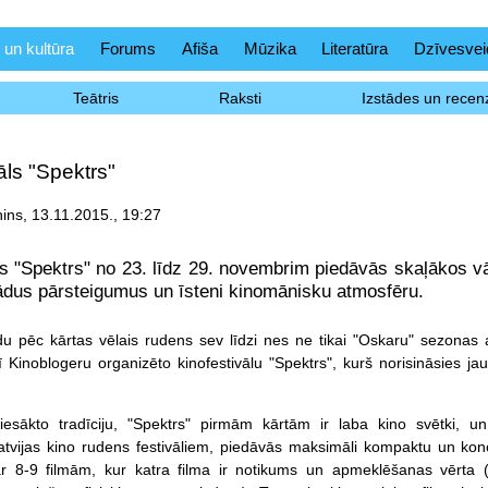
 un kultūra
Forums
Afiša
Mūzika
Literatūra
Dzīvesvei
Teātris
Raksti
Izstādes un recenz
āls "Spektrs"
ins, 13.11.2015., 19:27
ls "Spektrs" no 23. līdz 29. novembrim piedāvās skaļākos 
ādus pārsteigumus un īsteni kinomānisku atmosfēru.
u pēc kārtas vēlais rudens sev līdzi nes ne tikai "Oskaru" sezonas 
ī Kinoblogeru organizēto kinofestivālu "Spektrs", kurš norisināsies jau
iesākto tradīciju, "Spektrs" pirmām kārtām ir laba kino svētki, un,
atvijas kino rudens festivāliem, piedāvās maksimāli kompaktu un kon
 8-9 filmām, kur katra filma ir notikums un apmeklēšanas vērta 