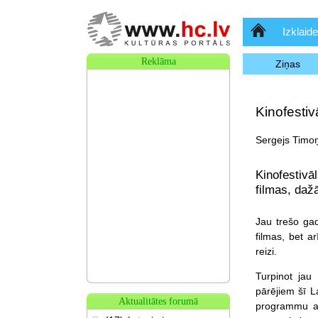
Sākumlapa
Izklaide
Reklāma
Ziņas
Kinofestiv
Sergejs Timoņ
Kinofestivā
filmas, daž
Jau trešo gad
filmas, bet ar
reizi.
Turpinot jau 
pārējiem šī L
Aktualitātes forumā
programmu ar