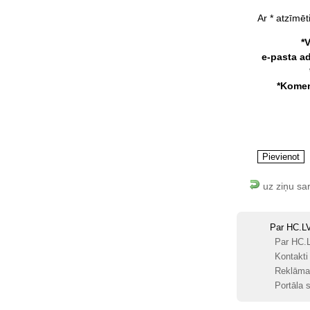
Ar * atzīmēti
*
e-pasta a
*Komen
uz ziņu sa
Par HC.L
Par HC.
Kontakti
Reklāma
Portāla s