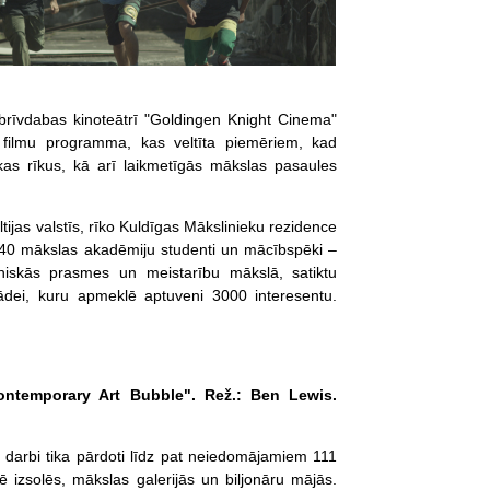
s brīvdabas kinoteātrī "Goldingen Knight Cinema"
ā filmu programma, kas veltīta piemēriem, kad
kas rīkus, kā arī laikmetīgās mākslas pasaules
tijas valstīs, rīko Kuldīgas Mākslinieku rezidence
 40 mākslas akadēmiju studenti un mācībspēki –
ehniskās prasmes un meistarību mākslā, satiktu
dei, kuru apmeklē aptuveni 3000 interesentu.
Contemporary Art Bubble". Rež.: Ben Lewis.
darbi tika pārdoti līdz pat neiedomājamiem 111
ē izsolēs, mākslas galerijās un biljonāru mājās.