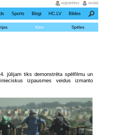
reģistrēties
ienākt
ds
Sports
Blogi
HC.LV
Bildes
Meklēšana
ijas
Kino
Spēles
 4. jūlijam tiks demonstrēta spēlfilmu un
inieciskus izpausmes veidus izmanto