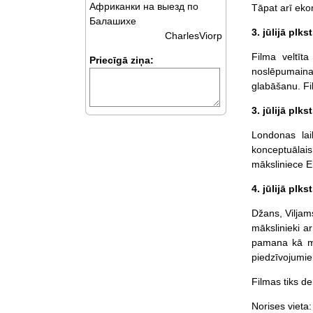
Африканки на выезд по
Tāpat arī eko
Балашихе
3. jūlijā plk
CharlesViorp
Filma veltīt
Priecīgā ziņa:
noslēpumainaj
glabāšanu. Fi
3. jūlijā plk
Londonas laik
konceptuālais
māksliniece E
4. jūlijā plk
Džans, Viljams
mākslinieki ar
pamana kā mā
piedzīvojumie
Filmas tiks de
Norises vieta: