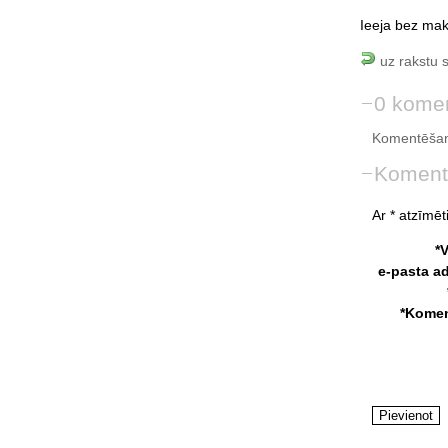
Ieeja bez mak
uz rakstu 
0 komen
Komentēšan
Koment
Ar * atzīmēti
*
e-pasta a
*Komen