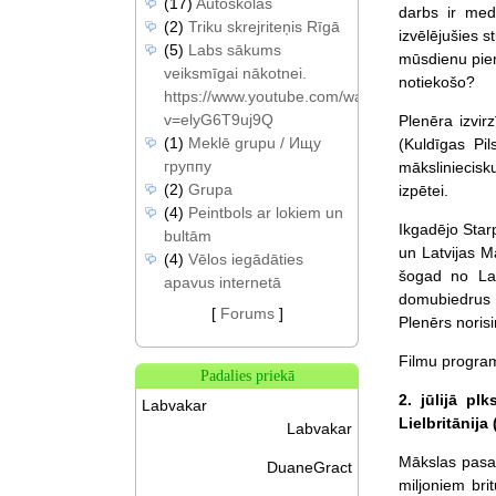
(17)
Autoskolas
darbs ir medi
(2)
Triku skrejriteņis Rīgā
izvēlējušies 
(5)
Labs sākums
mūsdienu piem
veiksmīgai nākotnei.
notiekošo?
https://www.youtube.com/watch?
v=elyG6T9uj9Q
Plenēra izvir
(1)
Meklē grupu / Ищу
(Kuldīgas Pi
группу
māksliniecisk
(2)
Grupa
izpētei.
(4)
Peintbols ar lokiem un
Ikgadējo Starp
bultām
un Latvijas M
(4)
Vēlos iegādāties
šogad no Latv
apavus internetā
domubiedrus 
[
Forums
]
Plenērs norisi
Filmu progra
Padalies priekā
2. jūlijā p
Labvakar
Lielbritānija 
Labvakar
Mākslas pasau
DuaneGract
miljoniem bri