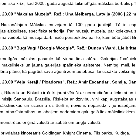
nomisko krīzi, kad 2008. gada augustā laikmetīgās mākslas burbulis plī
st. 23.00 "Mākslas Muzejs". Rež.: Una Meiberga. Latvija (2006 | 22 mi
a Nacionālajam Mākslas muzejam tā 100 gadu jubilejā. Tā ir iespē
ās aizkulisēs, specifiskā teritorijā. Par muzeju muzejā, par kolektī
lma veidota kā muzeja darbinieču perspektīva par to, kam būtu jābūt fi
st. 23.30 "Bugī Vugī / Boogie Woogie". Rež.: Duncan Ward. Lielbritān
metīgās mākslas pasaule kā viena liela afēra. Galerijas īpašnieks,
 mākslinieks un jaunā galerijas īpašnieka asistente. Nemitīgi meli, 
lēna plāno, kā pagrūst savu aģenti zem autobusa, lai uzsāktu veiksmīgu
st. 23.00 "Vēja Ķērāji / Pixadores". Rež.: Amir Escandari. Somija, Dāni
, Rikardu un Biskoitu ir četri jauni vīrieši ar neremdināmu tieksmi un 
 misiju Sanpaulu, Brazīlijā. Riskējot ar dzīvību, viņi kāpj augstākajās
ksliniekus un uzaicina uz Berlīni, neviens neparedz viņu iespējamā
m, atpazīstamības un labajiem nodomiem galu galā liek māksliniekiem
monstrētas oriģinālvalodā ar subtitriem angļu valodā.
 brīvdabas kinoteātris Goldingen Knight Cinema, Pils parks, Kuldīga.