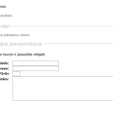
sas.
sarakstu
tāri
a pieejama visiem.
āra pievienošana
e lauciņi ir jāaizpilda obligāti.
Vārds:
drese:
*3+0=
tārs: