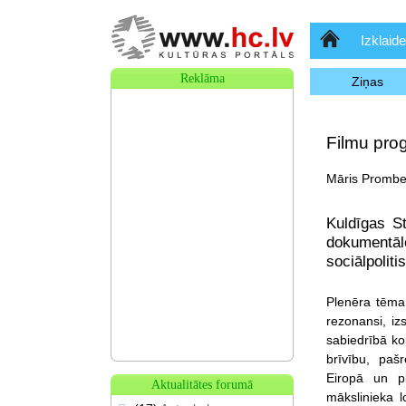
Sākumlapa
Izklaide
Reklāma
Ziņas
Filmu pro
Māris Promber
Kuldīgas St
dokumentā
sociālpolit
Plenēra tēma
rezonansi, iz
sabiedrībā ko
brīvību, pašr
Eiropā un pl
Aktualitātes forumā
mākslinieka 