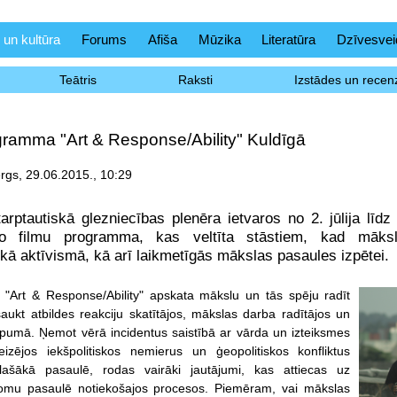
 un kultūra
Forums
Afiša
Mūzika
Literatūra
Dzīvesvei
Teātris
Raksti
Izstādes un recenz
gramma "Art & Response/Ability" Kuldīgā
gs, 29.06.2015., 10:29
arptautiskā glezniecības plenēra ietvaros no 2. jūlija līdz
lo filmu programma, kas veltīta stāstiem, kad māksl
iskā aktīvismā, kā arī laikmetīgās mākslas pasaules izpētei.
 "Art & Response/Ability" apskata mākslu un tās spēju radīt
saukt atbildes reakciju skatītājos, mākslas darba radītājos un
pumā. Ņemot vērā incidentus saistībā ar vārda un izteiksmes
eizējos iekšpolitiskos nemierus un ģeopolitiskos konfliktus
ašākā pasaulē, rodas vairāki jautājumi, kas attiecas uz
lomu pasaulē notiekošajos procesos. Piemēram, vai mākslas