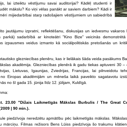
js, lai izteiktu vēstījumu savai auditorijai? Kādēļ studenti ir
studēt mākslu? Ko viņi vēlas panākt ar saviem darbiem? Kādi ir
ēri mijiedarbībai starp radošajiem vēstījumiem un sabiedrībā
zīto jautājumu izpratni, reflektēšanu, diskusijas un iedvesmu vakaro
ls parkā) sadarbībā ar kinoteātri "Kino Bize" veicinās demonstrēt
us izpausmes veidus izmanto kā sociālpolitiskās pretošanās un kriti
tautisko glezniecības plenēru, kas ir lielākais šāda veida pasākums Bal
ākslas akadēmija. Glezniecības plenērā ik gadu tiekas aptuveni 30 –
ijas, Lietuvas, Igaunijas, Zviedrijas, Francijas, lai pilnveidotu t
no Eiropas akadēmijām un mēneša laikā paveikto sagatavotu izstā
nās no šī gada 15. jūnija līdz 12. jūlijam, Kuldīgā.
mma:
lkst. 23.00 "Dižais Laikmetīgās Mākslas Burbulis / The Great 
(2009 | 90 min.).
le piedzīvoja neredzētu apmātību pēc laikmetīgās mākslas. Mākslas 
tu mārciņu. Filmas režisors Bens Lūiss piedzīvoja šo trakumu klātien