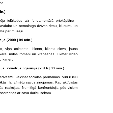
sa.
n.).
ja ielūkoties aiz fundamentālā priekšplāna -
va savdabo un nemainīgo dzīves ritmu, klusumu un
lmā par muzeju.
ija (2009 | 94 min.).
 viņa asistente, klients, klienta sieva, jauns
iekāre, mīlas romāni un krāpšanas. Tikmēr video
 karjeru.
ja, Zviedrija, Igaunija (2014 | 93 min.).
iedvesmu veicināt sociālas pārmaiņas. Viņi ir ielu
 ēkās, lai zīmētu savus ziņojumus. Kad aktīvistus
s reakcijas. Nemitīgā konfrontācija pēc visiem
 sastapties ar savu darbu sekām.