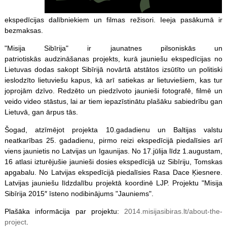
ekspedīcijas dalībniekiem un filmas režisori. Ieeja pasākumā ir
bezmaksas.
"Misija Sibīrija" ir jaunatnes pilsoniskās un
patriotiskās audzināšanas projekts, kurā jauniešu ekspedīcijas no
Lietuvas dodas sakopt Sibīrijā novārtā atstātos izsūtīto un politiski
ieslodzīto lietuviešu kapus, kā arī satiekas ar lietuviešiem, kas tur
joprojām dzīvo. Redzēto un piedzīvoto jaunieši fotografē, filmē un
veido video stāstus, lai ar tiem iepazīstinātu plašāku sabiedrību gan
Lietuvā, gan ārpus tās.
Šogad, atzīmējot projekta 10.gadadienu un Baltijas valstu
neatkarības 25. gadadienu, pirmo reizi ekspedīcijā piedalīsies arī
viens jaunietis no Latvijas un Igaunijas. No 17.jūlija līdz 1.augustam,
16 atlasi izturējušie jaunieši dosies ekspedīcijā uz Sibīriju, Tomskas
apgabalu. No Latvijas ekspedīcijā piedalīsies Rasa Dace Ķiesnere.
Latvijas jauniešu līdzdalību projektā koordinē LJP. Projektu "Misija
Sibīrija 2015″ īsteno nodibinājums "Jauniems".
Plašāka informācija par projektu:
2014.misijasibiras.lt/about-the-
project
.