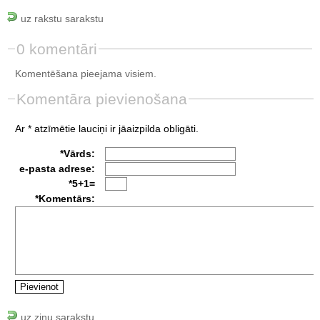
uz rakstu sarakstu
0 komentāri
Komentēšana pieejama visiem.
Komentāra pievienošana
Ar * atzīmētie lauciņi ir jāaizpilda obligāti.
*Vārds:
e-pasta adrese:
*5+1=
*Komentārs:
uz ziņu sarakstu