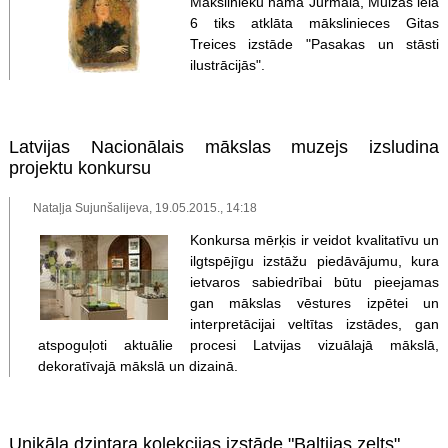
Mākslinieku namā Jūrmalā, Muižas ielā
6 tiks atklāta mākslinieces Gitas
Treices izstāde "Pasakas un stāsti
ilustrācijās".
Latvijas Nacionālais mākslas muzejs izsludina
projektu konkursu
Nataļja Sujunšalijeva, 19.05.2015., 14:18
Konkursa mērķis ir veidot kvalitatīvu un
ilgtspējīgu izstāžu piedāvājumu, kura
ietvaros sabiedrībai būtu pieejamas
gan mākslas vēstures izpētei un
interpretācijai veltītas izstādes, gan
atspoguļoti aktuālie procesi Latvijas vizuālajā mākslā,
dekoratīvajā mākslā un dizainā.
Unikāla dzintara kolekcijas izstāde "Baltijas zelts"