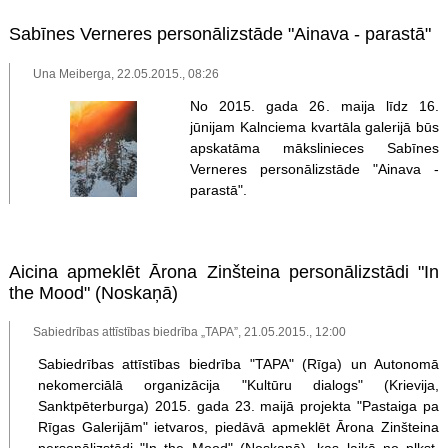
Sabīnes Verneres personālizstāde "Ainava - parastā"
Una Meiberga, 22.05.2015., 08:26
No 2015. gada 26. maija līdz 16.
jūnijam Kalnciema kvartāla galerijā būs
apskatāma mākslinieces Sabīnes
Verneres personālizstāde "Ainava -
parastā".
Aicina apmeklēt Ārona Zinšteina personālizstādi "In
the Mood" (Noskaņā)
Sabiedrības attīstības biedrība „TAPA”, 21.05.2015., 12:00
Sabiedrības attīstības biedrība "TAPA" (Rīga) un Autonomā
nekomerciālā organizācija "Kultūru dialogs" (Krievija,
Sanktpēterburga) 2015. gada 23. maijā projekta "Pastaiga pa
Rīgas Galerijām" ietvaros, piedāvā apmeklēt Ārona Zinšteina
personālizstādi "In the Mood" (Noskaņā), kas laikā no plkst.