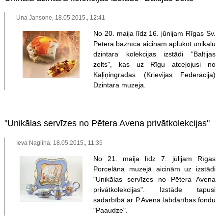
Una Jansone, 18.05.2015., 12:41
No 20. maija līdz 16. jūnijam Rīgas Sv.
Pētera baznīcā aicinām aplūkot unikālu
dzintara kolekcijas izstādi "Baltijas
zelts", kas uz Rīgu atceļojusi no
Kaļiņingradas (Krievijas Federācija)
Dzintara muzeja.
"Unikālas servīzes no Pētera Avena privātkolekcijas"
Ieva Nagliņa, 18.05.2015., 11:35
No 21. maija līdz 7. jūlijam Rīgas
Porcelāna muzejā aicinām uz izstādi
"Unikālas servīzes no Pētera Avena
privātkolekcijas". Izstāde tapusi
sadarbībā ar P.Avena labdarības fondu
"Paaudze".