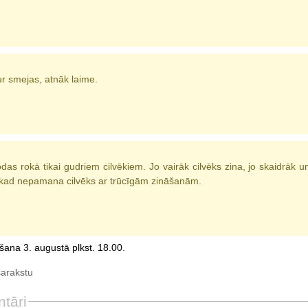
r smejas, atnāk laime.
as rokā tikai gudriem cilvēkiem. Jo vairāk cilvēks zina, jo skaidrāk 
ekad nepamana cilvēks ar trūcīgām zināšanām.
šana 3. augustā plkst. 18.00.
sarakstu
tāri