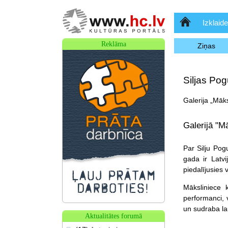
Sākumlapa
Izklaide
Reklāma
Ziņas
Siljas Po
Galerija „Māk
Galerijā "M
Par Silju Pog
gada ir Latvi
piedalījusies
Māksliniece k
performanci, v
un sudraba la
Aktualitātes forumā