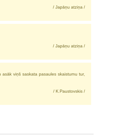
/ Japāņu atziņa /
/ Japāņu atziņa /
un asāk viņš saskata pasaules skaistumu tur,
/ K.Paustovskis /