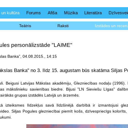
 un kultūra
Forums
Afiša
Mūzika
Literatūra
Dzīvesvei
Teātris
Raksti
Izstādes un recenz
gules personālizstāde "LAIME"
slas Banka”, 04.08.2015., 14:15
ākslas Banka" no 3. līdz 15. augustam būs skatāma Siljas P
uli. Beigusi Latvijas Mākslas akadēmiju, Glezniecības nodaļu (1996)
jas mākslinieku savienības biedre. Bijusi "LN Sieviešu Līgas" dalībn
 vairākās grupas izstādēs Latvijā un ārzemēs.
ā izteiksmes līdzekļus savā līdzšinējā darbībā ir izmantojusi glezn
ideo. Siljas Pogules glezniecībai piemīt košs, dzīvespriecīgs kolorīts,
ukumi.