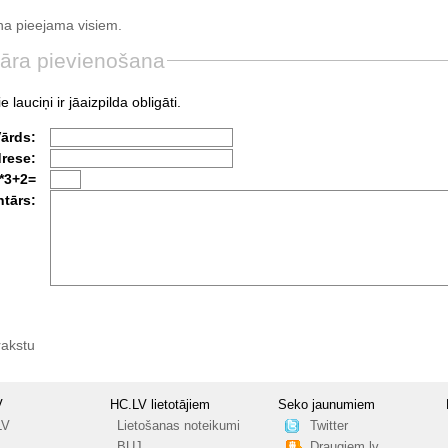
a pieejama visiem.
āra pievienošana
e lauciņi ir jāaizpilda obligāti.
Vārds:
drese:
*3+2=
tārs:
rakstu
V
HC.LV lietotājiem
Seko jaunumiem
LV
Lietošanas noteikumi
Twitter
BUJ
Draugiem.lv