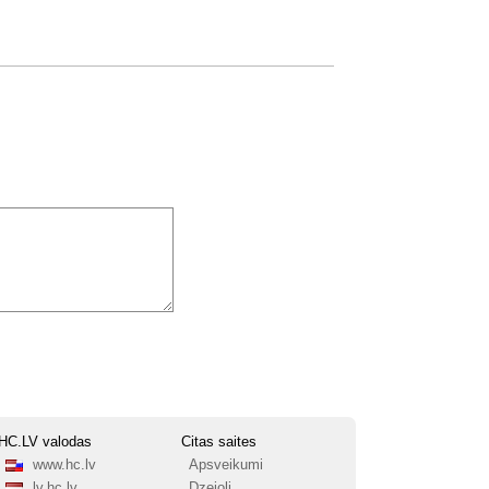
HC.LV valodas
Citas saites
www.hc.lv
Apsveikumi
lv.hc.lv
Dzejoļi