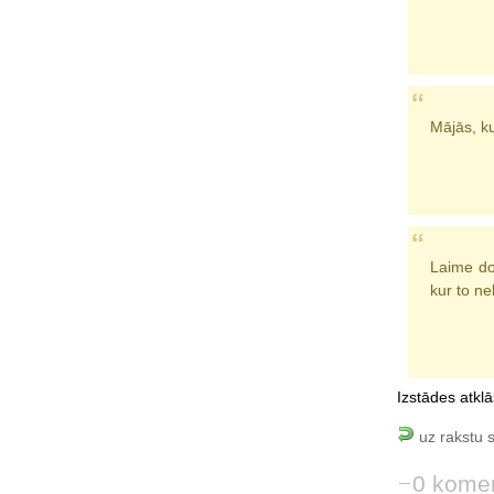
Mājās, ku
Laime dod
kur to n
Izstādes atklā
uz rakstu 
0 komen