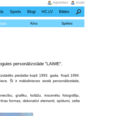
reģistrēties
ienākt
ds
Sports
Blogi
HC.LV
Bildes
Meklēšana
ijas
Kino
Spēles
ogules personālizstāde "LAIME".
. Izstādēs piedalās kopš 1993. gada. Kopš 1994.
iece. Šī ir mākslinieces sestā personālizstāde,
iecību, grafiku, kolāžu, inscenētu fotogrāfiju,
 tīras formas, dekoratīvi elementi, spīdumi, zelta