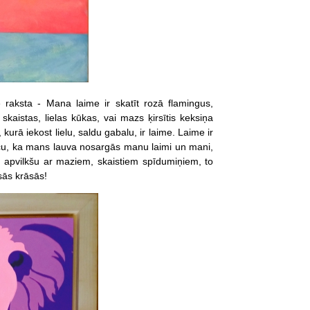
raksta - Mana laime ir skatīt rozā flamingus,
kaistas, lielas kūkas, vai mazs ķirsītis keksiņa
urā iekost lielu, saldu gabalu, ir laime. Laime ir
ticu, ka mans lauva nosargās manu laimi un mani,
 un apvilkšu ar maziem, skaistiem spīdumiņiem, to
sās krāsās!