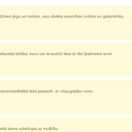
dzīves jēga un mērķis, viss cilvēka esamības nolūks un galamērķis.
stāvokļa būtība, kuru var ieraudzīt tikai ar tās īpašnieka acīm.
visnenoteiktākā lieta pasaulē, ar visaugstāko cenu.
lielā laime robežojas ar muļķību.