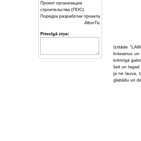
Проект организации
строительства (ПОС).
Порядок разработки проекта
AltonTic
Priecīgā ziņa:
Izstāde "LAI
krāsainus un 
krēmīgā galotn
šeit un tagad
ja ne lauva, 
glabāšu un dal