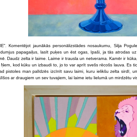
ME". Komentējot jaunākās personālizstādes nosaukumu, Silja Pogule 
dumjus papagaiļus, lasīt puķes un ēst ogas, īpaši, ja tās atrodas uz s
ē. Daudz zelta ir laime. Laime ir trausla un netverama. Kamēr ir kūka, k
. Ņem, kod kūku un izbaudi to, jo to var aprīt svešs rēcošs lauva. Es 
tad pistoles man palīdzēs izcīnīt savu laimi, kuru ielikšu zelta sirdī,
īšos ar draugiem un sev tuvajiem, lai laime ietu lielumā un mirdzētu vi