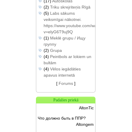
(17)
Autoskolas
(2)
Triku skrejriteņis Rīgā
(5)
Labs sākums
veiksmīgai nākotnei.
https://www.youtube.com/watch?
v=elyG6T9uj9Q
(1)
Meklē grupu / Ищу
группу
(2)
Grupa
(4)
Peintbols ar lokiem un
bultām
(4)
Vēlos iegādāties
apavus internetā
[
Forums
]
Padalies priekā
AltonTic
Что должно быть в ППР?
Altongem