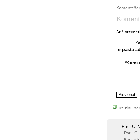
Komentēšan
Koment
Ar * atzīmēti
*
e-pasta a
*Komen
uz ziņu sa
Par HC.L
Par HC.
Kontakti