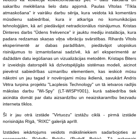
sakarību meklēšana lielo datu apjomā. Paulas Vītolas "Tīkla
atmaskošana" ir vairāku darbu sērija, kura veidota kā komentārs
mūsdienu sabiedrībai, kura ir atkarīga no komunikācijas
tehnoloģijām, kā arī piedāvājot netradicionālus risinājumus. Kristas
Dinteres darbs "Ūdens frekvence" ir jauktu mediju instalācija, kura
padara redzamas skaņas viļņa vibrāciju svārstības. Rihards Vītols
eksperimentē ar dabas parādībām, piedāvājot utopiskus
risinājumus to izmantošanai sadzīvē, kā arī eksperimentē ar
dažādām datu iegūšanas un vizualizācijas metodēm. Kristaps Biters
ir izveidojis datorspēli kā dzīvotspējīgās sistēmas modeli, aicinot
pievērst sabiedrības uzmanību elementiem, kas ieskicē mūsu
nākotni un jau tagad ir novērojami mūsu ikdienā, savukārt Andris
Vētra turpina projektu "Lacplesis Technology" un tā ietvaros radījis
mākslas darbu "Wi-Spy" (LT-WISPY001), kurā sabiedrība tiek
aicināta domāt par datu aizsardzību un neaizskaramību bezvadu
interneta tīklos.
Šī ir jau otrā izstāde "Virtuozu" izstāžu ciklā - pirmā izstāde
norisinājās Rīgā, "RIXC" galerijā aprīlī.
Izstādes iekārtojums veidots māksliniekiem sadarbojoties ar
secenogrāfu Rūdolfu Bekiču (Rudolf Bekic). Tā galvenais