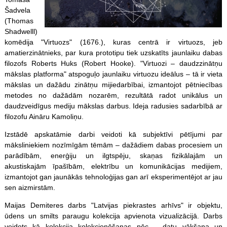
Šadvela
(Thomas
Shadwelll)
komēdija "Virtuozs" (1676.), kuras centrā ir virtuozs, jeb
amatierzinātnieks, par kura prototipu tiek uzskatīts jaunlaiku dabas
filozofs Roberts Huks (Robert Hooke). "Virtuozi – daudzzinātņu
mākslas platforma" atspoguļo jaunlaiku virtuozu ideālus – tā ir vieta
mākslas un dažādu zinātņu mijiedarbībai, izmantojot pētniecības
metodes no dažādām nozarēm, rezultātā radot unikālus un
daudzveidīgus mediju mākslas darbus. Ideja radusies sadarbībā ar
filozofu Aināru Kamoliņu.
Izstādē apskatāmie darbi veidoti kā subjektīvi pētījumi par
māksliniekiem nozīmīgām tēmām – dažādiem dabas procesiem un
parādībām, enerģiju un ilgtspēju, skaņas fizikālajām un
akustiskajām īpašībām, elektrību un komunikācijas medijiem,
izmantojot gan jaunākās tehnoloģijas gan arī eksperimentējot ar jau
sen aizmirstām.
Maijas Demiteres darbs "Latvijas piekrastes arhīvs" ir objektu,
ūdens un smilts paraugu kolekcija apvienota vizualizācijā. Darbs
veidots kā kolekcija kolekcionēšanas pēc – datu vākšana un