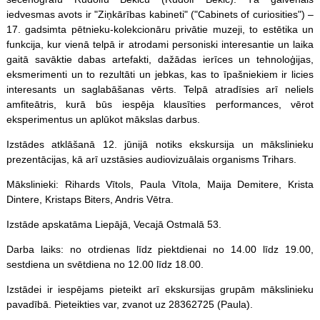
iedvesmas avots ir "Ziņkārības kabineti" ("Cabinets of curiosities") –
17. gadsimta pētnieku-kolekcionāru privātie muzeji, to estētika un
funkcija, kur vienā telpā ir atrodami personiski interesantie un laika
gaitā savāktie dabas artefakti, dažādas ierīces un tehnoloģijas,
eksmerimenti un to rezultāti un jebkas, kas to īpašniekiem ir licies
interesants un saglabāšanas vērts. Telpā atradīsies arī neliels
amfiteātris, kurā būs iespēja klausīties performances, vērot
eksperimentus un aplūkot mākslas darbus.
Izstādes atklāšanā 12. jūnijā notiks ekskursija un mākslinieku
prezentācijas, kā arī uzstāsies audiovizuālais organisms Trihars.
Mākslinieki: Rihards Vītols, Paula Vītola, Maija Demitere, Krista
Dintere, Kristaps Biters, Andris Vētra.
Izstāde apskatāma Liepājā, Vecajā Ostmalā 53.
Darba laiks: no otrdienas līdz piektdienai no 14.00 līdz 19.00,
sestdiena un svētdiena no 12.00 līdz 18.00.
Izstādei ir iespējams pieteikt arī ekskursijas grupām mākslinieku
pavadībā. Pieteikties var, zvanot uz 28362725 (Paula).