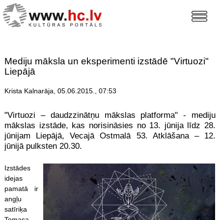
Mediju māksla un eksperimenti izstādē "Virtuozi"
Liepājā
Krista Kalnarāja, 05.06.2015., 07:53
"Virtuozi – daudzzinātņu mākslas platforma" - mediju
mākslas izstāde, kas norisināsies no 13. jūnija līdz 28.
jūnijam Liepājā, Vecajā Ostmalā 53. Atklāšana – 12.
jūnijā pulksten 20.30.
Izstādes
idejas
pamatā ir
angļu
satīriķa
Tomasa