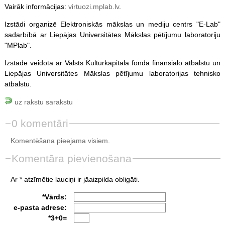
Vairāk informācijas:
virtuozi.mplab.lv
.
Izstādi organizē Elektroniskās mākslas un mediju centrs "E-Lab"
sadarbībā ar Liepājas Universitātes Mākslas pētījumu laboratoriju
"MPlab".
Izstāde veidota ar Valsts Kultūrkapitāla fonda finansiālo atbalstu un
Liepājas Universitātes Mākslas pētījumu laboratorijas tehnisko
atbalstu.
uz rakstu sarakstu
0 komentāri
Komentēšana pieejama visiem.
Komentāra pievienošana
Ar * atzīmētie lauciņi ir jāaizpilda obligāti.
*Vārds:
e-pasta adrese:
*3+0=