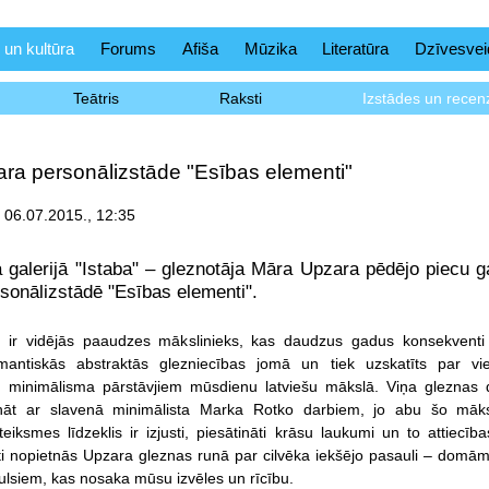
 un kultūra
Forums
Afiša
Mūzika
Literatūra
Dzīvesvei
Teātris
Raksti
Izstādes un recenz
ra personālizstāde "Esības elementi"
 06.07.2015., 12:35
ja galerijā "Istaba" – gleznotāja Māra Upzara pēdējo piecu g
rsonālizstādē "Esības elementi".
 ir vidējās paaudzes mākslinieks, kas daudzus gadus konsekventi
omantiskās abstraktās glezniecības jomā un tiek uzskatīts par v
 minimālisma pārstāvjiem mūsdienu latviešu mākslā. Viņa gleznas 
nāt ar slavenā minimālista Marka Rotko darbiem, jo abu šo māks
teiksmes līdzeklis ir izjusti, piesātināti krāsu laukumi un to attiecība
oti nopietnās Upzara gleznas runā par cilvēka iekšējo pasauli – domām
ulsiem, kas nosaka mūsu izvēles un rīcību.