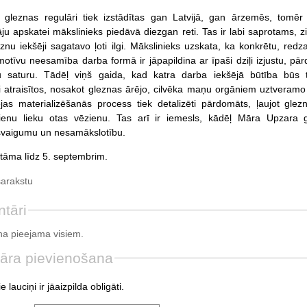
gleznas regulāri tiek izstādītas gan Latvijā, gan ārzemēs, tomēr
ju apskatei mākslinieks piedāvā diezgan reti. Tas ir labi saprotams, z
eznu iekšēji sagatavo ļoti ilgi. Mākslinieks uzskata, ka konkrētu, red
otīvu neesamība darba formā ir jāpapildina ar īpaši dziļi izjustu, pā
u saturu. Tādēļ viņš gaida, kad katra darba iekšējā būtība būs t
ai atraisītos, nosakot gleznas ārējo, cilvēka maņu orgāniem uztveramo
jas materializēšanās process tiek detalizēti pārdomāts, ļaujot glez
vienu lieku otas vēzienu. Tas arī ir iemesls, kādēļ Māra Upzara 
 svaigumu un nesamākslotību.
tāma līdz 5. septembrim.
sarakstu
tāri
a pieejama visiem.
āra pievienošana
e lauciņi ir jāaizpilda obligāti.