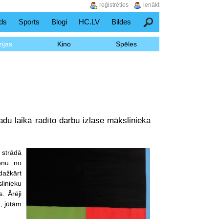
reģistrēties
ienākt
ds
Sports
Blogi
HC.LV
Bildes
Meklēšana
ijas
Kino
Spēles
adu laikā radīto darbu izlase mākslinieka
 strādā
ienu no
dažkārt
linieku
s. Ārēji
, jūtām