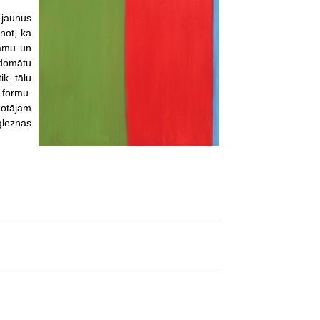
 jaunus
inot, ka
zamu un
rdomātu
ik tālu
 formu.
notājam
gleznas