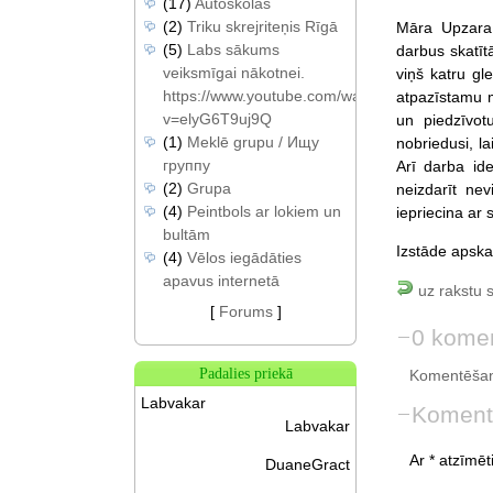
(17)
Autoskolas
(2)
Triku skrejriteņis Rīgā
Māra Upzara 
(5)
Labs sākums
darbus skatītā
veiksmīgai nākotnei.
viņš katru gl
https://www.youtube.com/watch?
atpazīstamu m
v=elyG6T9uj9Q
un piedzīvot
(1)
Meklē grupu / Ищу
nobriedusi, l
группу
Arī darba ide
(2)
Grupa
neizdarīt ne
(4)
Peintbols ar lokiem un
iepriecina ar
bultām
Izstāde apska
(4)
Vēlos iegādāties
apavus internetā
uz rakstu 
[
Forums
]
0 komen
Padalies priekā
Komentēšan
Labvakar
Koment
Labvakar
Ar * atzīmēti
DuaneGract