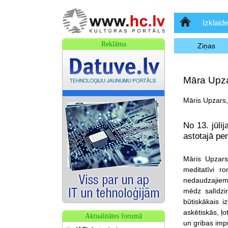
Sākumlapa
Izklaide
Reklāma
Ziņas
Māra Upza
Māris Upzars,
No 13. jūli
astotajā pe
Māris Upzars
meditatīvi r
nedaudzajiem
mēdz salīdzi
būtiskākais iz
askētiskās, ļ
Aktualitātes forumā
un gribas imp