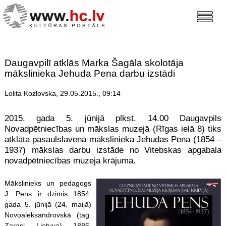
Daugavpilī atklās Marka Šagāla skolotāja
mākslinieka Jehuda Pena darbu izstādi
Lolita Kozlovska, 29.05.2015., 09:14
2015. gada 5. jūnijā plkst. 14.00 Daugavpils
Novadpētniecības un mākslas muzejā (Rīgas ielā 8) tiks
atklāta pasaulslavenā mākslinieka Jehudas Pena (1854 –
1937) mākslas darbu izstāde no Vitebskas apgabala
novadpētniecības muzeja krājuma.
Mākslinieks un pedagogs
J. Pens ir dzimis 1854.
gada 5. jūnijā (24. maijā)
Novoaleksandrovskā (tag.
Zarasi, Lietuva). 1886.