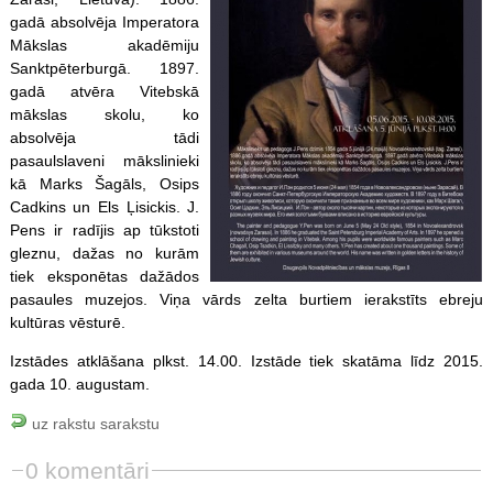
gadā absolvēja Imperatora
Mākslas akadēmiju
Sanktpēterburgā. 1897.
gadā atvēra Vitebskā
mākslas skolu, ko
absolvēja tādi
pasaulslaveni mākslinieki
kā Marks Šagāls, Osips
Cadkins un Els Ļisickis. J.
Pens ir radījis ap tūkstoti
gleznu, dažas no kurām
tiek eksponētas dažādos
pasaules muzejos. Viņa vārds zelta burtiem ierakstīts ebreju
kultūras vēsturē.
Izstādes atklāšana plkst. 14.00. Izstāde tiek skatāma līdz 2015.
gada 10. augustam.
uz rakstu sarakstu
0 komentāri