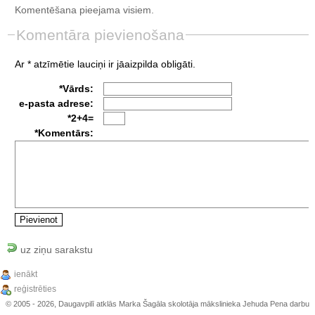
Komentēšana pieejama visiem.
Komentāra pievienošana
Ar * atzīmētie lauciņi ir jāaizpilda obligāti.
*Vārds:
e-pasta adrese:
*2+4=
*Komentārs:
uz ziņu sarakstu
ienākt
reģistrēties
© 2005 - 2026, Daugavpilī atklās Marka Šagāla skolotāja mākslinieka Jehuda Pena darbu