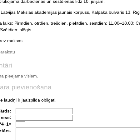
plūkojama darbadienās un sestdienās līdz 10. jūlijam.
: Latvijas Mākslas akadēmijas jaunais korpuss, Kalpaka bulvāris 13, Rīg
 laiks: Pirmdien, otrdien, trešdien, piektdien, sestdien: 11.00–18.00; 
Svētdien: slēgts.
 bez maksas.
sarakstu
tāri
a pieejama visiem.
āra pievienošana
e lauciņi ir jāaizpilda obligāti.
Vārds:
drese:
*4+1=
tārs: