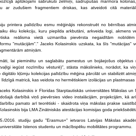
ozīcijā aplūkojami sabrukuši zelmiņi, sadrupušas marmora kolonas,
u ar zudušiem fragmentiem driskas, kas atveidoti citā materiā
siju printera palīdzību esmu mēģinājis rekonstruēt no bērnības atm
laiku ēku kolekciju, kuru piepilda arkbutāni, arkveida logi, akmens ve
mētiska reālisma vietā uzmanība pievērsta negaidītām nobīdē
formu "mutācijām"." Jaceks Kolasinskis uzskata, ka šīs "mutācijas" v
fragmentārām atmiņām.
omāti, lai pieminētu un saglabātu pamestus un bojāejošus objektus 
vaļīgi iegūst nozīmību vēsturē)", stāsta mākslinieks, norādot, ka viņ
 digitālo kļūmju kolekcijas palīdzību mēģina pārcilāt un stabilizēt at
m līdzīgā matricā, kas veidota no hermētiskiem izolācijas un plastmasas
aceks Kolasinskis ir Floridas Starptautiskās universitātes Mākslas un
došajā darbībā viņš pievērsies video instalācijām, projekcijām, kā arī
arbību pamato arī teorētiski - skaidrota viņa mākslas prakse saistībā 
olasinskis bija LMA Zinātniskās atestācijas komisijas goda priekšsēdēt
5./2016. studiju gadu "Erasmus+" ietvaros Latvijas Mākslas akadē
 universitāte īstenos studentu un mācībspēku mobilitātes programmu.