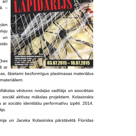
 arī
lā –
iņām
lvju
m un
eido
(kas
š ar
miņas, šķietami bezformīgus plastmasas materiālus
 materiāliem.
 Mākslas vēstures nodaļas vadītājs un asociētais
 sociāli aktīvas mākslas projektiem. Kolasinskis
ar sociālo identitāšu performatīvu izpēti. 2014.
ājs.
mija un Jaceka Kolasinska pārstāvētā Floridas