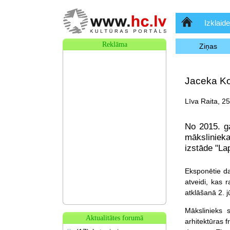
Sākumlapa
Izklaide
Reklāma
Ziņas
Jaceka Kol
Līva Raita, 2
No 2015. ga
mākslinieka
izstāde "Lap
Eksponētie da
atveidi, kas r
atklāšanā 2. jū
Mākslinieks s
Aktualitātes forumā
arhitektūras f