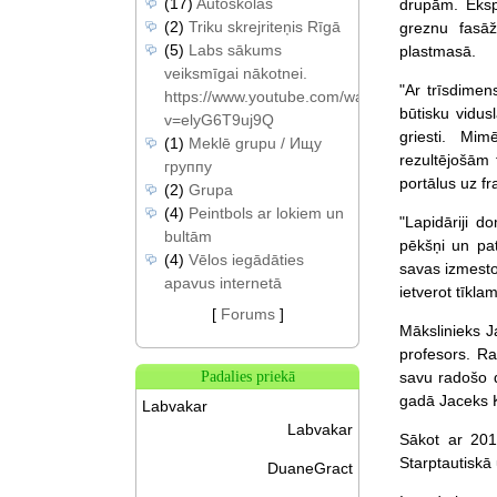
(17)
Autoskolas
drupām. Eksp
(2)
Triku skrejriteņis Rīgā
greznu fasāž
(5)
Labs sākums
plastmasā.
veiksmīgai nākotnei.
"Ar trīsdimen
https://www.youtube.com/watch?
būtisku vidus
v=elyG6T9uj9Q
griesti. Mi
(1)
Meklē grupu / Ищу
rezultējošām 
группу
portālus uz 
(2)
Grupa
(4)
Peintbols ar lokiem un
"Lapidāriji d
bultām
pēkšņi un pat
(4)
Vēlos iegādāties
savas izmesto
apavus internetā
ietverot tīkla
[
Forums
]
Mākslinieks J
profesors. Ra
savu radošo d
Padalies priekā
gadā Jaceks K
Labvakar
Labvakar
Sākot ar 201
Starptautiskā
DuaneGract