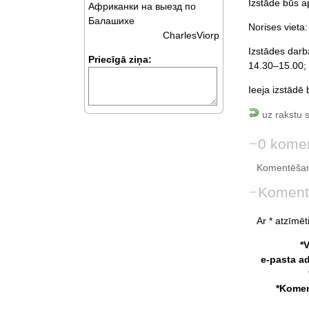
Izstāde būs a
Африканки на выезд по
Балашихе
Norises vieta
CharlesViorp
Izstādes darba
Priecīgā ziņa:
14.30–15.00; 
Ieeja izstādē
uz rakstu 
0 komen
Komentēšan
Koment
Ar * atzīmēti
*
e-pasta a
*Komen