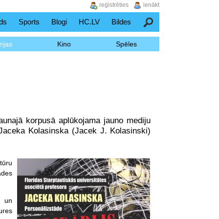
reģistrēties
ienākt
ds
Sports
Blogi
HC.LV
Bildes
Meklēšana
ijas
Kino
Spēles
 jaunajā korpusā aplūkojama jauno mediju
 Jaceka Kolasinska (Jacek J. Kolasinski)
tūru
tādes
u un
tures