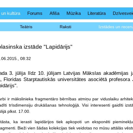
 un kultūra
Forums
Afiša
Mūzika
Literatūra
Dzīvesvei
Teātris
Raksti
Izstādes un recenz
asinska izstāde "Lapidārijs"
5.06.2015., 08:32
da 3. jūlija līdz 10. jūlijam Latvijas Mākslas akadēmijas
, Floridas Starptautiskās universitātes asociētā profesora
idārijs".
rbi ir mākslinieka fragmentāro bērnības atmiņu par viduslaiku arhitek
adīti trīsdimensiju drukāšanas tehnoloģijā. Visi interesenti gaidīti izs
lijā plkst. 17.00.
tāsta, ka ierasti lapidārijos tiek apkopoti un eksponēti pieminekļ
ragmenti. Bieži vien šādas kolekcijas tiek veidotas no mūsu attālās vēs