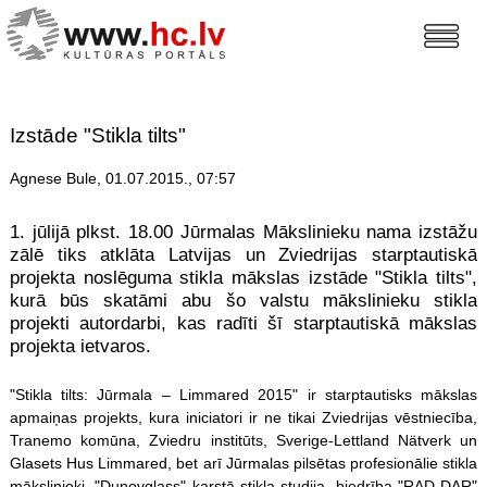
Izstāde "Stikla tilts"
Agnese Bule, 01.07.2015., 07:57
1. jūlijā plkst. 18.00 Jūrmalas Mākslinieku nama izstāžu
zālē tiks atklāta Latvijas un Zviedrijas starptautiskā
projekta noslēguma stikla mākslas izstāde "Stikla tilts",
kurā būs skatāmi abu šo valstu mākslinieku stikla
projekti autordarbi, kas radīti šī starptautiskā mākslas
projekta ietvaros.
"Stikla tilts: Jūrmala – Limmared 2015" ir starptautisks mākslas
apmaiņas projekts, kura iniciatori ir ne tikai Zviedrijas vēstniecība,
Tranemo komūna, Zviedru institūts, Sverige-Lettland Nätverk un
Glasets Hus Limmared, bet arī Jūrmalas pilsētas profesionālie stikla
mākslinieki, "Dunovglass" karstā stikla studija, biedrība "RAD-DAR"