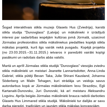
Šogad interaktīvais stikla muzejs Glasets Hus (Zviedrija), karstā
stikla studija "Dunovglass" (Latvija) un mākslinieki ir izrādījuši
interesi par sadarbības iespējām kultūras jomā Jūrmalā, uzaicinot
Jūrmalas profesionālos stikla māksliniekus piedalīties kopējā stikla
mākslas projektā, kurš ilgs vairāk nekā pusgadu. Kopējā projekta
(no 23.03.2015.–31.11.2015.) ietvaros ir paredzēti vairāki kopīgi
pasākumi un radošais darbs abās valstīs.
Martā un aprīlī Jūrmalas stikla studijā "Dunovglass" viesojās zviedru
stikla mākslinieki un meistari Jeanette Lannartsdotter, Anna-Linda
Gabriel, stikla pūtēji Bevan Taka, Julie Shirani Kausland, Johanna
Söderberg un Malin Tehagen, kuri strādāja un veidoja savus
autordarbus kopā ar Jūrmalas māksliniekiem Ievu Strazdiņu, Egli
Kartanaiti-Dunovsku, Juri Dunovski, kā arī meistaru Aleksandru
Logvinu. Aprīļa beigās Jūrmalas mākslinieki brauca radoši darboties
Glasets Hus Limmared stikla studijā. Mākslinieki tur dalījās ar savu
darba pieredzi, tradīcijām un jaunām stikla mākslas koncepcijām.