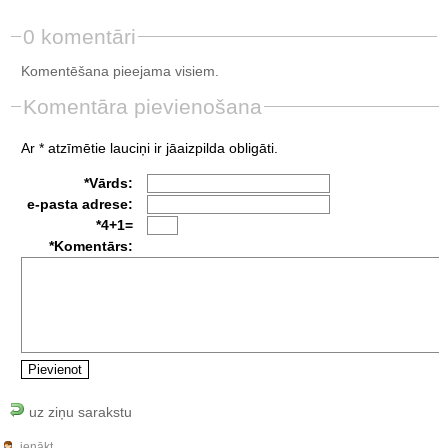
0 komentāri
Komentēšana pieejama visiem.
Komentāra pievienošana
Ar * atzīmētie lauciņi ir jāaizpilda obligāti.
*Vārds:
e-pasta adrese:
*4+1=
*Komentārs:
uz ziņu sarakstu
ienākt