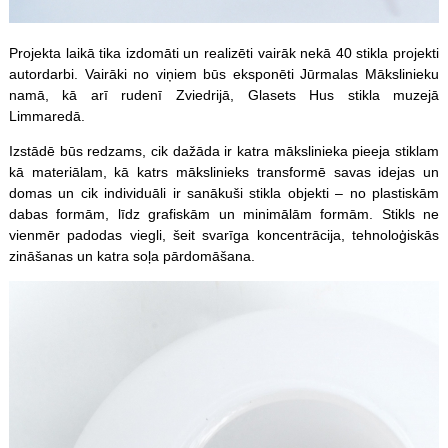
Projekta laikā tika izdomāti un realizēti vairāk nekā 40 stikla projekti
autordarbi. Vairāki no viņiem būs eksponēti Jūrmalas Mākslinieku
namā, kā arī rudenī Zviedrijā, Glasets Hus stikla muzejā
Limmaredā.
Izstādē būs redzams, cik dažāda ir katra mākslinieka pieeja stiklam
kā materiālam, kā katrs mākslinieks transformē savas idejas un
domas un cik individuāli ir sanākuši stikla objekti – no plastiskām
dabas formām, līdz grafiskām un minimālām formām. Stikls ne
vienmēr padodas viegli, šeit svarīga koncentrācija, tehnoloģiskās
zināšanas un katra soļa pārdomāšana.