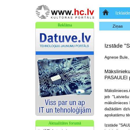
Sākumlapa
Izklaide
Reklāma
Ziņas
Izstāde 
Agnese Bule, 
Māksliniek
PASAULEI pa
Mākslinieces 
jeb "Latvieš
mākslinieces 
dažādām dzīv
apskatāmu tēr
Aktualitātes forumā
Izstāde "SAUL