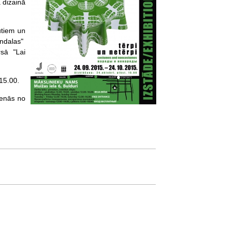
 dizainā
utiem un
ndalas"
sā "Lai
15.00.
ienās no