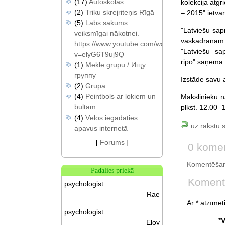
(17)
Autoskolas
kolekcija atgr
(2)
Triku skrejriteņis Rīgā
– 2015" ietvar
(5)
Labs sākums
"Latviešu sap
veiksmīgai nākotnei.
vaskadrānām
https://www.youtube.com/watch?
"Latviešu sa
v=elyG6T9uj9Q
ripo" saņēma b
(1)
Meklē grupu / Ищу
группу
Izstāde savu a
(2)
Grupa
(4)
Peintbols ar lokiem un
Mākslinieku n
bultām
plkst. 12.00–
(4)
Vēlos iegādāties
uz rakstu 
apavus internetā
[
Forums
]
0 komen
Komentēšan
Padalies priekā
Koment
psychologist
Rae
Ar * atzīmēti
psychologist
*
Eloy