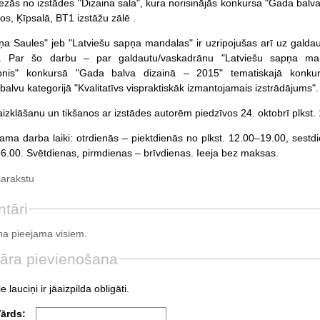
iezās no izstādes "Dizaina sala", kura norisinājās konkursa "Gada balva
os, Ķīpsalā, BT1 izstāžu zālē .
ņa Saules" jeb "Latviešu sapņa mandalas" ir uzripojušas arī uz galda
. Par šo darbu – par galdautu/vaskadrānu "Latviešu sapņa ma
pnis" konkursā "Gada balva dizainā – 2015" tematiskajā konkur
alvu kategorijā "Kvalitatīvs vispraktiskāk izmantojamais izstrādājums".
izklāšanu un tikšanos ar izstādes autorēm piedzīvos 24. oktobrī plkst. 
ama darba laiki: otrdienās – piektdienās no plkst. 12.00–19.00, sestd
16.00. Svētdienas, pirmdienas – brīvdienas. Ieeja bez maksas.
sarakstu
tāri
a pieejama visiem.
āra pievienošana
e lauciņi ir jāaizpilda obligāti.
Vārds: