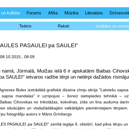
 un kultūra
Forums
Afiša
Mūzika
Literatūra
Dzīvesvei
Teātris
Raksti
Izstādes un recenz
"SAULES PASAULEI pa SAULEI"
08.10.2015., 08:09
u namā, Jūrmalā, Muižas ielā 6 ir apskatāmi Baibas Cihov
 SAULEI" ietvaros radītie tērpi un netērpi dažādos risināj
Agneses Bules izstrādātā grafiskā dizaina zīmju sērija "Latviešu sapņa
u sapņa mandalas" ir uzripojusi – šoreiz sietspiedes tehnikā – 
Baibas Cihovskas no trikotāžas, kokvilnas, zīda un lina auduma darin
es situācijām un visdažādākajām valkātājām piemērotajiem tērpiem.
pu fotogrāfiju autors ir Māris Grīnbergs.
ES PASAULEI pa SAULEI" zenītā iegāja 6. oktobrī, kad pilna tērpu un