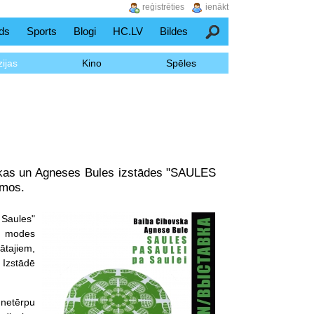
reģistrēties
ienākt
ds
Sports
Blogi
HC.LV
Bildes
Meklēšana
ijas
Kino
Spēles
skas un Agneses Bules izstādes "SAULES
umos.
 Saules"
uz modes
ātajiem,
 Izstādē
 netērpu