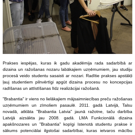
Prakses iespējas, kuras ik gadu akadēmija rada sadarbībā ar
dizaina un ražošanas nozaru labākajiem uzņēmumiem, jau studiju
procesā veido studentu sasaisti ar nozari. Radītie prakses apstākļi
ļauj studentiem pilnvērtīgi apgūt dizaina procesu no koncepcijas
radīšanas un attīstīšanas līdz realizācijai ražošanā.
"Brabantia" ir viens no lielākajiem mājsaimniecības preču ražošanas
uzņēmumiem un zīmoliem pasaulē. 2011. gadā Latvijā, Talsu
novadā, atklāta "Brabantia Latvia" jaunā ražotne, taču darbība
Latvijā aizsākta jau 2008. gadā. LMA Funkcionālā dizaina
apakšnozares un "Brabantia" kopīgi īstenotā studentu prakse ir
sākums potenciālai ilgstošai sadarbībai, kuras ietvaros mācību