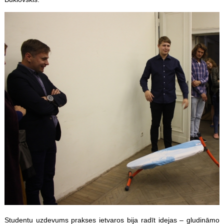
Studentu uzdevums prakses ietvaros bija radīt idejas – gludināmo