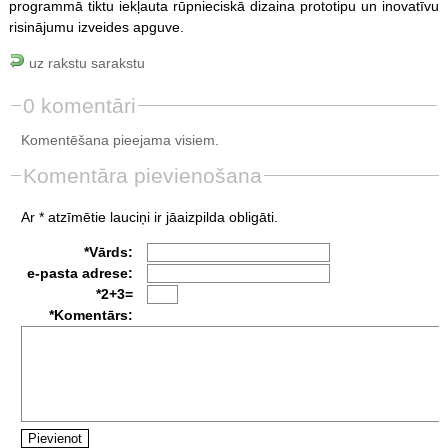
programmā tiktu iekļauta rūpnieciskā dizaina prototipu un inovatīvu
risinājumu izveides apguve.
uz rakstu sarakstu
0 komentāri
Komentēšana pieejama visiem.
Komentāra pievienošana
Ar * atzīmētie lauciņi ir jāaizpilda obligāti.
*Vārds:
e-pasta adrese:
*2+3=
*Komentārs: