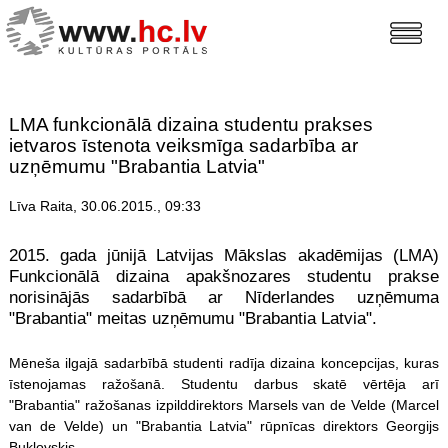
LMA funkcionālā dizaina studentu prakses
ietvaros īstenota veiksmīga sadarbība ar
uzņēmumu "Brabantia Latvia"
Līva Raita, 30.06.2015., 09:33
2015. gada jūnijā Latvijas Mākslas akadēmijas (LMA)
Funkcionālā dizaina apakšnozares studentu prakse
norisinājās sadarbībā ar Nīderlandes uzņēmuma
"Brabantia" meitas uzņēmumu "Brabantia Latvia".
Mēneša ilgajā sadarbībā studenti radīja dizaina koncepcijas, kuras
īstenojamas ražošanā. Studentu darbus skatē vērtēja arī
"Brabantia" ražošanas izpilddirektors Marsels van de Velde (Marcel
van de Velde) un "Brabantia Latvia" rūpnīcas direktors Georgijs
Buklovskis.