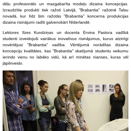
dēļu profesionālo un mazgabarīta modeļu dizaina koncepcijas.
Izraudzītie produkti tiek ražoti Latvijā, "Brabantia" ražotnē Talsu
novadā, kur līdz šim ražotās "Brabantia" koncerna produkcijas
dizaina risinājumi radīti galvenokārt Nīderlandē.
Lektores Ilzes Kundziņas un docenta Ervina Pastora vadībā
studenti izveidojuši vairākus inovatīvus risinājumus, kurus atzinīgi
novērtējusi "Brabantia" vadība. Vērtējumā norādītas dizaina
koncepciju kvalitātes, kas "Brabantia" skatījumā studentu veikumu
ierindo vienu no labāko vidū, kā arī minētas nianses, kuras vēl
jāpilnveido.