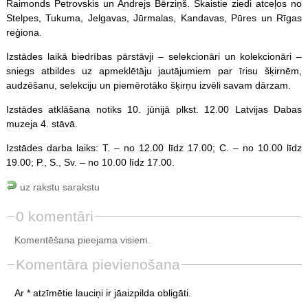
Raimonds Petrovskis un Andrejs Bērziņš. Skaistie ziedi atceļos no
Stelpes, Tukuma, Jelgavas, Jūrmalas, Kandavas, Pūres un Rīgas
reģiona.
Izstādes laikā biedrības pārstāvji – selekcionāri un kolekcionāri –
sniegs atbildes uz apmeklētāju jautājumiem par īrisu šķirnēm,
audzēšanu, selekciju un piemērotāko šķirņu izvēli savam dārzam.
Izstādes atklāšana notiks 10. jūnijā plkst. 12.00 Latvijas Dabas
muzeja 4. stāvā.
Izstādes darba laiks: T. – no 12.00 līdz 17.00; C. – no 10.00 līdz
19.00; P., S., Sv. – no 10.00 līdz 17.00.
uz rakstu sarakstu
0 komentāri
Komentēšana pieejama visiem.
Komentāra pievienošana
Ar * atzīmētie lauciņi ir jāaizpilda obligāti.