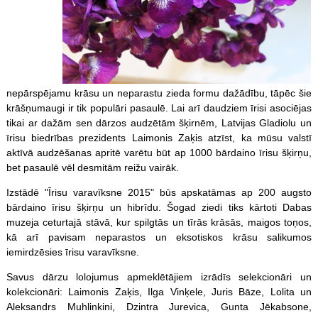
nepārspējamu krāsu un neparastu zieda formu dažādību, tāpēc šie
krāšņumaugi ir tik populāri pasaulē. Lai arī daudziem īrisi asociējas
tikai ar dažām sen dārzos audzētām šķirnēm, Latvijas Gladiolu un
īrisu biedrības prezidents Laimonis Zaķis atzīst, ka mūsu valstī
aktīvā audzēšanas apritē varētu būt ap 1000 bārdaino īrisu šķirņu,
bet pasaulē vēl desmitām reižu vairāk.
Izstādē "Īrisu varavīksne 2015" būs apskatāmas ap 200 augsto
bārdaino īrisu šķirņu un hibrīdu. Šogad ziedi tiks kārtoti Dabas
muzeja ceturtajā stāvā, kur spilgtās un tīrās krāsās, maigos toņos,
kā arī pavisam neparastos un eksotiskos krāsu salikumos
iemirdzēsies īrisu varavīksne.
Savus dārzu lolojumus apmeklētājiem izrādīs selekcionāri un
kolekcionāri: Laimonis Zaķis, Ilga Vinķele, Juris Bāze, Lolita un
Aleksandrs Muhlinkini, Dzintra Jurevica, Gunta Jēkabsone,