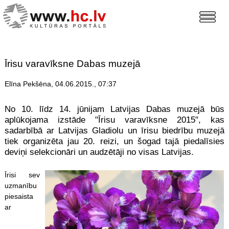
Īrisu varavīksne Dabas muzejā
Elīna Pekšēna, 04.06.2015., 07:37
No 10. līdz 14. jūnijam Latvijas Dabas muzejā būs
aplūkojama izstāde "Īrisu varavīksne 2015", kas
sadarbībā ar Latvijas Gladiolu un īrisu biedrību muzejā
tiek organizēta jau 20. reizi, un šogad tajā piedalīsies
deviņi selekcionāri un audzētāji no visas Latvijas.
Īrisi sev
uzmanību
piesaista
ar