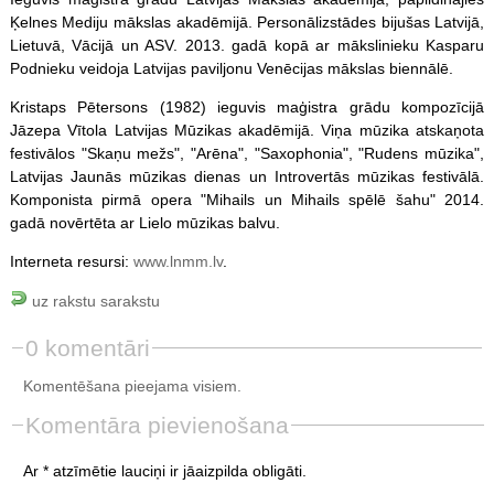
Ķelnes Mediju mākslas akadēmijā. Personālizstādes bijušas Latvijā,
Lietuvā, Vācijā un ASV. 2013. gadā kopā ar mākslinieku Kasparu
Podnieku veidoja Latvijas paviljonu Venēcijas mākslas biennālē.
Kristaps Pētersons (1982) ieguvis maģistra grādu kompozīcijā
Jāzepa Vītola Latvijas Mūzikas akadēmijā. Viņa mūzika atskaņota
festivālos "Skaņu mežs", "Arēna", "Saxophonia", "Rudens mūzika",
Latvijas Jaunās mūzikas dienas un Introvertās mūzikas festivālā.
Komponista pirmā opera "Mihails un Mihails spēlē šahu" 2014.
gadā novērtēta ar Lielo mūzikas balvu.
Interneta resursi:
www.lnmm.lv
.
uz rakstu sarakstu
0 komentāri
Komentēšana pieejama visiem.
Komentāra pievienošana
Ar * atzīmētie lauciņi ir jāaizpilda obligāti.