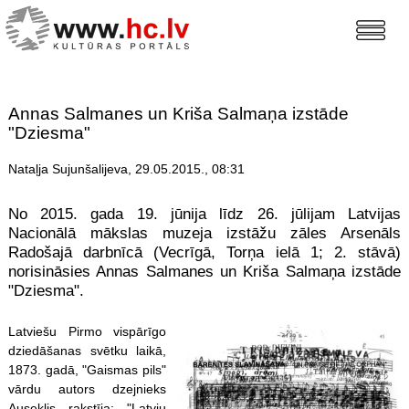
Annas Salmanes un Kriša Salmaņa izstāde
"Dziesma"
Nataļja Sujunšalijeva, 29.05.2015., 08:31
No 2015. gada 19. jūnija līdz 26. jūlijam Latvijas
Nacionālā mākslas muzeja izstāžu zāles Arsenāls
Radošajā darbnīcā (Vecrīgā, Torņa ielā 1; 2. stāvā)
norisināsies Annas Salmanes un Kriša Salmaņa izstāde
"Dziesma".
Latviešu Pirmo vispārīgo
dziedāšanas svētku laikā,
1873. gadā, "Gaismas pils"
vārdu autors dzejnieks
Auseklis rakstīja: "Latvju