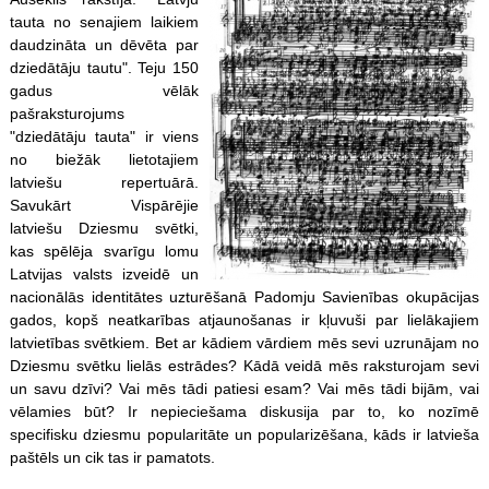
tauta no senajiem laikiem
daudzināta un dēvēta par
dziedātāju tautu". Teju 150
gadus vēlāk
pašraksturojums
"dziedātāju tauta" ir viens
no biežāk lietotajiem
latviešu repertuārā.
Savukārt Vispārējie
latviešu Dziesmu svētki,
kas spēlēja svarīgu lomu
Latvijas valsts izveidē un
nacionālās identitātes uzturēšanā Padomju Savienības okupācijas
gados, kopš neatkarības atjaunošanas ir kļuvuši par lielākajiem
latvietības svētkiem. Bet ar kādiem vārdiem mēs sevi uzrunājam no
Dziesmu svētku lielās estrādes? Kādā veidā mēs raksturojam sevi
un savu dzīvi? Vai mēs tādi patiesi esam? Vai mēs tādi bijām, vai
vēlamies būt? Ir nepieciešama diskusija par to, ko nozīmē
specifisku dziesmu popularitāte un popularizēšana, kāds ir latvieša
paštēls un cik tas ir pamatots.