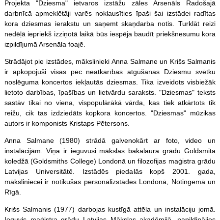
Projekta "Dziesma" ietvaros izstāžu zāles Arsenāls Radošajā
darbnīcā apmeklētāji varēs noklausīties īpaši šai izstādei radītas
kora dziesmas ierakstu un saņemt skaņdarba notis. Turklāt reizi
nedēļā iepriekš izziņotā laikā būs iespēja baudīt priekšnesumu kora
izpildījumā Arsenāla foajē.
Strādājot pie izstādes, mākslinieki Anna Salmane un Krišs Salmanis
ir apkopojuši visas pēc neatkarības atgūšanas Dziesmu svētku
noslēguma koncertos iekļautās dziesmas. Tika izveidots visbiežāk
lietoto darbības, īpašības un lietvārdu saraksts. "Dziesmas" teksts
sastāv tikai no viena, vispopulārākā vārda, kas tiek atkārtots tik
reižu, cik tas izdziedāts kopkora koncertos. "Dziesmas" mūzikas
autors ir komponists Kristaps Pētersons.
Anna Salmane (1980) strādā galvenokārt ar foto, video un
instalācijām. Viņa ir ieguvusi mākslas bakalaura grādu Goldsmita
koledžā (Goldsmiths College) Londonā un filozofijas maģistra grādu
Latvijas Universitātē. Izstādēs piedalās kopš 2001. gada,
māksliniecei ir notikušas personālizstādes Londonā, Notingemā un
Rīgā.
Krišs Salmanis (1977) darbojas kustīgā attēla un instalāciju jomā.
Ieguvis maģistra grādu Latvijas Mākslas akadēmijā, papildinājies