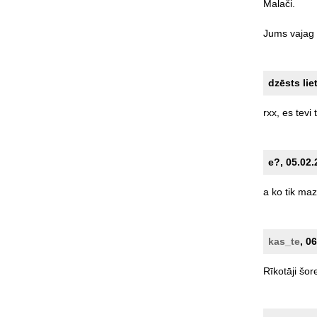
Malači.
Jums
vajag
dzēsts lie
rxx,
es
tevi
e?, 05.02.
a
ko
tik
maz
kas_te
, 0
Rīkotāji
šore