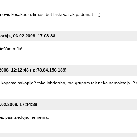
nevis
košākas
uzlīmes,
bet
bišķi
vairāk
padomāt...
;)
totājs, 03.02.2008. 17:08:38
tiešām
mīlu!!
2008. 12:12:48 (ip:78.84.156.189)
kāposta
sakapija?
tākā
labdarība,
tad
grupām
tak
neko
nemaksāja..?
6.02.2008. 17:14:38
iz
paši
ziedoja,
ne
ņēma.