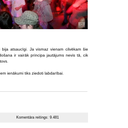
 bija atsaucīgi. Ja vismaz vienam cilvēkam šie
ošana ir vairāk principa jautājums nevis tā, cik
tovs.
m ienākumi tiks ziedoti labdarībai.
Komentāra reitings:
9.481