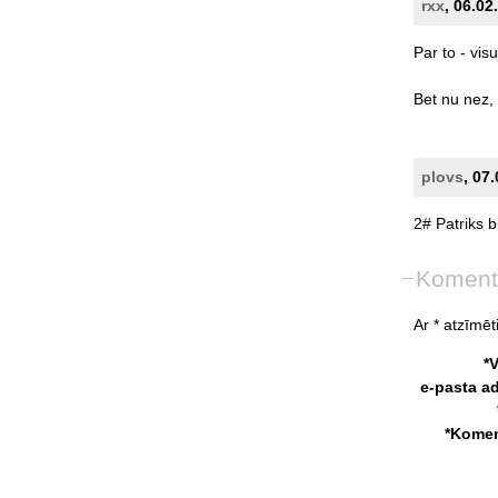
rxx
, 06.02
Par
to
-
visu
Bet
nu
nez,
plovs
, 07
2#
Patriks
b
Koment
Ar * atzīmēti
*
e-pasta a
*Komen