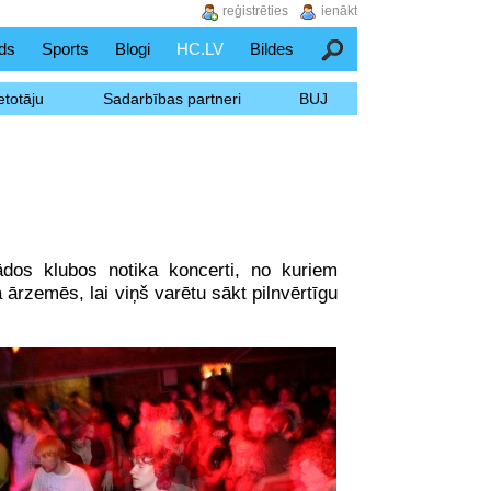
reģistrēties
ienākt
ds
Sports
Blogi
HC.LV
Bildes
Meklēšana
etotāju
Sadarbības partneri
BUJ
dos klubos notika koncerti, no kuriem
ārzemēs, lai viņš varētu sākt pilnvērtīgu