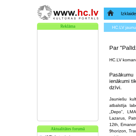
Sākumlapa
Izklaide
Reklāma
HC.LV jaun
Par "Palī
HC.LV komand
Pasākumu s
ienākumi ti
dzīvi.
Jauniešu kul
atbalstīja l
„Depo”, LMA
Lazarus, Pat
12th, Emanon,
Aktualitātes forumā
9horizon, Tra