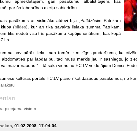
ākumu apmeklētājiem, gan pasākumu atbalstītājiem, kas
rmēt par šo labdarības akciju sabiedrību.
ais pasākums ar vislielāko atdevi bija „Palīdzēsim Patrikam
 klubā (
bildes
), kur arī tika savākta lielākā summa Patrikam.
iem tiks nodoti visu trīs pasākumu kopējie ienākumi, kas kopā
7 Ls.
summa nav pārāk liela, man tomēr ir milzīgs gandarījums, ka cilvēki
 aizdomāties par labdarību, tad mūsu mērķis jau ir sasniegts, jo zied
vai maz ir naudas.” – tā saka viens no HC.LV veidotājiem Deniss Fedo
auniešu kultūras portāls HC.LV plāno rīkot dažādus pasākumus, no kurie
sarakstu
ntāri
a pieejama visiem.
_nekas
, 01.02.2008. 17:04:04