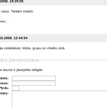
.2008. 19:29:55
cieņu.
Tiešām
malači.
nez...
.02.2008. 12:44:54
ija
vislabākais.
kluba,
grupu
un
cilvēku
ziņā.
āra pievienošana
e lauciņi ir jāaizpilda obligāti.
Vārds:
drese:
*5+0=
tārs: