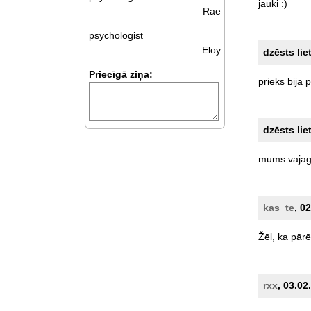
jauki
:)
Rae
psychologist
Eloy
dzēsts lie
Priecīgā ziņa:
prieks
bija
p
dzēsts lie
mums
vaja
kas_te
, 0
Žēl,
ka
pārē
rxx
, 03.02