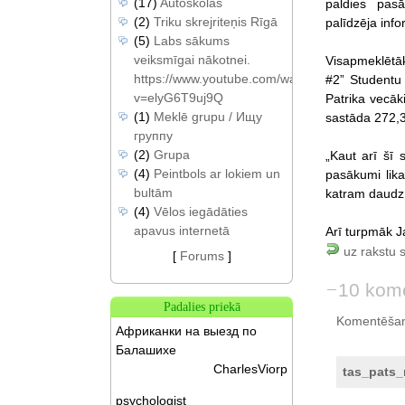
(17)
Autoskolas
paldies pas
(2)
Triku skrejriteņis Rīgā
palīdzēja info
(5)
Labs sākums
veiksmīgai nākotnei.
Visapmeklētāk
https://www.youtube.com/watch?
#2” Studentu
v=elyG6T9uj9Q
Patrika vecāk
(1)
Meklē grupu / Ищу
sastāda 272,3
группу
(2)
Grupa
„Kaut arī šī 
(4)
Peintbols ar lokiem un
pasākumi lika
bultām
katram daudz 
(4)
Vēlos iegādāties
apavus internetā
Arī turpmāk J
uz rakstu 
[
Forums
]
10 kome
Padalies priekā
Komentēšan
Африканки на выезд по
Балашихе
CharlesViorp
tas_pats
psychologist