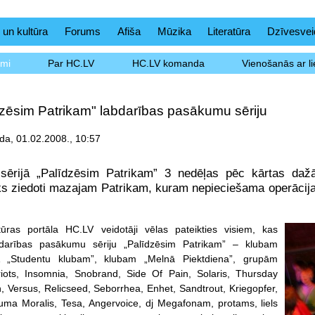
 un kultūra
Forums
Afiša
Mūzika
Literatūra
Dzīvesvei
umi
Par HC.LV
HC.LV komanda
Vienošanās ar li
dzēsim Patrikam" labdarības pasākumu sēriju
a, 01.02.2008., 10:57
ērijā „Palīdzēsim Patrikam” 3 nedēļas pēc kārtas dažā
ks ziedoti mazajam Patrikam, kuram nepieciešama operācija 
tūras portāla HC.LV veidotāji vēlas pateikties visiem, kas
abdarības pasākumu sēriju „Palīdzēsim Patrikam” – klubam
 „Studentu klubam”, klubam „Melnā Piektdiena”, grupām
riots, Insomnia, Snobrand, Side Of Pain, Solaris, Thursday
 Versus, Relicseed, Seborrhea, Enhet, Sandtrout, Kriegopfer,
uma Moralis, Tesa, Angervoice, dj Megafonam, protams, liels