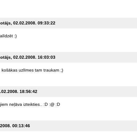
totājs, 02.02.2008. 09:33:22
alīdzēt
:)
totājs, 02.02.2008. 16:03:03
g
košākas
uzlīmes
tam
traukam
;)
2.02.2008. 18:56:42
jiem
neļāva
izteikties..
:D
:@
:D
.2008. 00:13:46