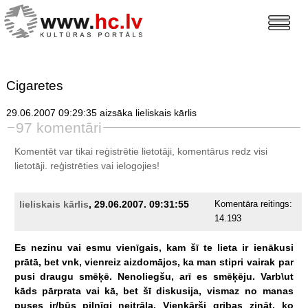
Cigaretes
29.06.2007 09:29:35 aizsāka lieliskais kārlis
97 komentāri
Komentēt var tikai reģistrētie lietotāji, komentārus redz visi
lietotāji.
reģistrēties
vai ielogojies!
lieliskais kārlis
, 29.06.2007. 09:31:55
Komentāra reitings:
14.193
Es
nezinu
vai
esmu
vienīgais,
kam
šī
te
lieta
ir
ienākusi
prātā,
bet
vnk,
vienreiz
aizdomājos,
ka
man
stipri
vairak
par
pusi
draugu
smēķē.
Nenoliegšu,
arī
es
smēķēju.
Varb\ut
kāds
pārprata
vai
kā,
bet
šī
diskusija,
vismaz
no
manas
puses
ir/būs
pilnīgi
neitrāla.
Vienkārši
gribas
zināt,
ko