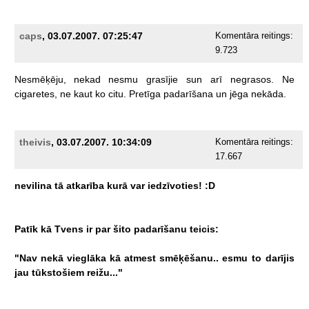
caps
, 03.07.2007. 07:25:47
Komentāra reitings:
9.723
Nesmēķēju,
nekad
nesmu
grasījie
sun
arī
negrasos.
Ne
cigaretes,
ne
kaut
ko
citu.
Pretīga
padarīšana
un
jēga
nekāda.
theivis
, 03.07.2007. 10:34:09
Komentāra reitings:
17.667
nevilina
tā
atkarība
kurā
var
iedzīvoties!
:D
Patīk
kā
Tvens
ir
par
šito
padarīšanu
teicis:
"Nav
nekā
vieglāka
kā
atmest
smēķēšanu..
esmu
to
darījis
jau
tūkstošiem
reižu..."