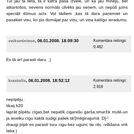
Tur
jau
tā
lieta,
tā
ir
katra
paša
izvēle,
un
kā
jau
minēju,
bet
atkartošos,
neviens
normāls
cilvēks
jau
neņem,
un
nepūš
jums
speciāli
dūmus
acīs.
Vot
tādiem
,kas
tā
dara
paņemiet
un
pasakiet
visu,
ko
jūs
domājat
par
viņu,
un
viņa
kaitīgo
ieradumu.
veiksminiece
, 06.01.2008. 18:09:30
Komentāra reitings:
9.482
Es
tā
arī
parasti
daru.
;)
krastolis
, 06.01.2008. 18:52:12
Komentāra reitings:
2.918
nepīpēju..
tikaij
h20
laprāt
pīpētu
cīgas,bet
nepatīk
cigarešu
garša,smaržā
mutē-un
ja
ievelku
cīgu
kaklā
sudigi
paliek
tā![mēģinajumā
:D]-!
draugi
pīpē
es
parasti
turu
cigu-bez
ugunc
tie
rēc
-vilkšana
vnk
laba:)