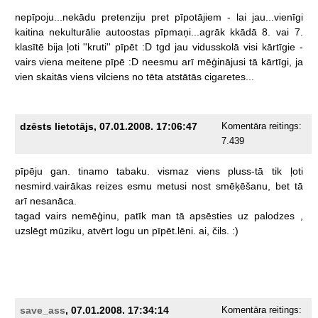
nepīpoju...nekādu
pretenziju
pret
pīpotājiem
-
lai
jau...vienīgi
kaitina
nekulturālie
autoostas
pīpmaņi...agrāk
kkādā
8.
vai
7.
klasītē
bija
ļoti
''kruti''
pīpēt
:D
tgd
jau
vidusskolā
visi
kārtīgie
-
vairs
viena
meitene
pīpē
:D
neesmu
arī
mēģinājusi
tā
kārtīgi,
ja
vien
skaitās
viens
vilciens
no
tēta
atstātās
cigaretes...
dzēsts lietotājs, 07.01.2008. 17:06:47
Komentāra reitings:
7.439
pīpēju
gan.
tinamo
tabaku.
vismaz
viens
pluss-tā
tik
ļoti
nesmird.vairākas
reizes
esmu
metusi
nost
smēķēšanu,
bet
tā
arī
nesanāca.
tagad
vairs
nemēģinu,
patīk
man
tā
apsēsties
uz
palodzes
,
uzslēgt
mūziku,
atvērt
logu
un
pīpēt.lēni.
ai,
čils.
:)
save_ass
, 07.01.2008. 17:34:14
Komentāra reitings: