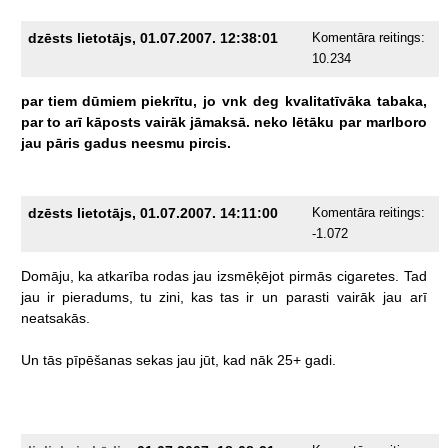
dzēsts lietotājs, 01.07.2007. 12:38:01
Komentāra reitings:
10.234
par
tiem
dūmiem
piekrītu,
jo
vnk
deg
kvalitatīvāka
tabaka,
par
to
arī
kāposts
vairāk
jāmaksā.
neko
lētāku
par
marlboro
jau
pāris
gadus
neesmu
pircis.
dzēsts lietotājs, 01.07.2007. 14:11:00
Komentāra reitings:
-1.072
Domāju,
ka
atkarība
rodas
jau
izsmēķējot
pirmās
cigaretes.
Tad
jau
ir
pieradums,
tu
zini,
kas
tas
ir
un
parasti
vairāk
jau
arī
neatsakās.
Un
tās
pīpēšanas
sekas
jau
jūt,
kad
nāk
25+
gadi.