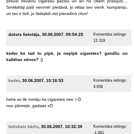
pirkusi
nevienu
cigarešu
paciņu
un
arī
no
citiem
prasījusi....
Smēķētāji
paši
vienmēr
piedāvā,
jo
vēlas
sev
vienk.
kompāniju,
un
tas
ir
tizli,
jo
tādejādi
viņi
pieradina
citus!
dzēsts lietotājs, 30.06.2007. 09:54:25
Komentāra reitings:
13.319
keder
ko
tad
tu
pīpē,
ja
nepīpē
cigaretes?
gandžu
un
kaltētas
sēnes?
:)
keder
, 30.06.2007. 10:16:53
Komentāra reitings:
4.836
hehe.es
tik
minēju
ka
cigaretes
nee
>:D
nuu
pāreejie..gadaas
xD
lieliskais kārlis
, 30.06.2007. 10:32:39
Komentāra reitings:
-1.061