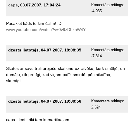
caps
, 03.07.2007. 17:04:24
Komentāra reitings:
-4.935
Pasakiet
kāds
to
šim
čalim!
:D
www.youtube.com/watch?v=0v9zDbknW4Y
dzēsts lietotājs, 04.07.2007. 18:08:35
Komentāra reitings:
-7.814
Skatos
ar
savu
truli
urbjošo
skatienu
uz
cilvēku,
kurš
smēķē,
un
domāju,
cik
pretīgi,
kad
viņam
patīk
smirdēt
pēc
nikotīna,..
skumīgi.
dzēsts lietotājs, 04.07.2007. 19:00:56
Komentāra reitings:
2.524
caps
-
leeti
triki
tam
kumariitaajam
..