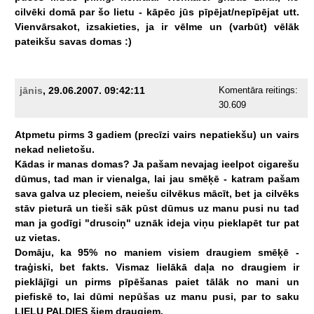
cilvēki
domā
par
šo
lietu
-
kāpēc
jūs
pīpējat/nepīpējat
utt.
Vienvārsakot,
izsakieties,
ja
ir
vēlme
un
(varbūt)
vēlāk
pateikšu
savas
domas
:)
jānis
, 29.06.2007. 09:42:11
Komentāra reitings:
30.609
Atpmetu
pirms
3
gadiem
(precīzi
vairs
nepatiekšu)
un
vairs
nekad
nelietošu.
Kādas
ir
manas
domas?
Ja
pašam
nevajag
ieelpot
cigarešu
dūmus,
tad
man
ir
vienalga,
lai
jau
smēķē
-
katram
pašam
sava
galva
uz
pleciem,
neiešu
cilvēkus
mācīt,
bet
ja
cilvēks
stāv
pieturā
un
tieši
sāk
pūst
dūmus
uz
manu
pusi
nu
tad
man
ja
godīgi
"drusciņ"
uznāk
ideja
viņu
pieklapēt
tur
pat
uz
vietas.
Domāju,
ka
95%
no
maniem
visiem
draugiem
smēķē
-
traģiski,
bet
fakts.
Vismaz
lielākā
daļa
no
draugiem
ir
pieklājīgi
un
pirms
pīpēšanas
paiet
tālāk
no
mani
un
piefiskē
to,
lai
dūmi
nepūšas
uz
manu
pusi,
par
to
saku
LIELU
PALDIES
šiem
draugiem.