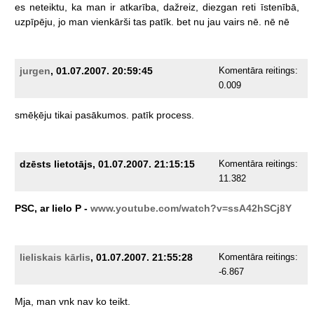
es
neteiktu,
ka
man
ir
atkarība,
dažreiz,
diezgan
reti
īstenībā,
uzpīpēju,
jo
man
vienkārši
tas
patīk.
bet
nu
jau
vairs
nē.
nē
nē
jurgen
, 01.07.2007. 20:59:45
Komentāra reitings:
0.009
smēķēju
tikai
pasākumos.
patīk
process.
dzēsts lietotājs, 01.07.2007. 21:15:15
Komentāra reitings:
11.382
PSC,
ar
lielo
P
-
www.youtube.com/watch?v=ssA42hSCj8Y
lieliskais kārlis
, 01.07.2007. 21:55:28
Komentāra reitings:
-6.867
Mja,
man
vnk
nav
ko
teikt.