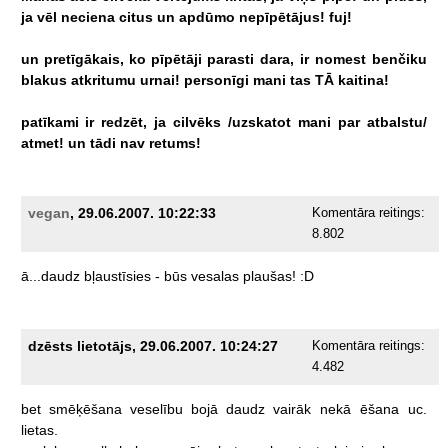
ja
vēl
neciena
citus
un
apdūmo
nepīpētājus!
fuj!
un
pretīgākais,
ko
pīpētāji
parasti
dara,
ir
nomest
benčiku
blakus
atkritumu
urnai!
personīgi
mani
tas
TĀ
kaitina!
patīkami
ir
redzēt,
ja
cilvēks
/uzskatot
mani
par
atbalstu/
atmet!
un
tādi
nav
retums!
vegan
, 29.06.2007. 10:22:33
Komentāra reitings:
8.802
ā...daudz
bļaustīsies
-
būs
vesalas
plaušas!
:D
dzēsts lietotājs, 29.06.2007. 10:24:27
Komentāra reitings:
4.482
bet
smēķēšana
veselību
bojā
daudz
vairāk
nekā
ēšana
uc.
lietas.