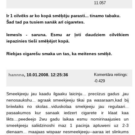
11.057
Ir
1
cilvēks
ar
ko
kopā
smēķēju
parasti...
tinamo
tabaku.
Šad
tad
pa
tusiem
sanāk
arī
cigaretes.
Iemesls
-
saruna.
Esmu
ar
ļoti
daudziem
cilvēkiem
iepazinies
tieši
smēķējot
kopā.
Riebjas
cigarešu
smaka
un
tas,
ka
meitenes
smēķē.
hannna
, 10.01.2008. 12:25:36
Komentāra reitings:
-0.429
Smeekjeeju
jau
kaadu
ilgaaku
laicinju...
preciizus
gadus
,jau
nenosaukshu...
agraak
smeekjeeju
tikai
pa
wasaraam,kad
bij
briiwlaiks
no
skolas...viduskolaa
smekjeeju
jau
regulaari...
pasaakumos
kur
sanaak
iedzert
cigarete
ir
klaat
kaa
likts....peedeejo
2wu
gadu
laikaa
esmu
nomirinaajusies
un
smeekjeeju
saliidzinoshi
maz
1
pacinja
aptuweni
uz
2-3
dienaam...
maajaas
wispaar
nesmeekjeeju--aaraa
iet
slinkums