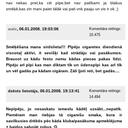
nav
nekas
pret,ka
citi
pīpe,bet
nav
patīkami
ja
blakus
smēķē,kas
zin
mani
paiet
tālāk
vai
pati
vnk
paaju
un
vis
ir
ok
;)
walx
, 06.01.2008. 19:03:06
Komentāra reitings:
10.475
Smēķēšana
mana
sirdslieta!!!
Pīpēju
cigaretes
diendienā
visnotaļ
aktīvi,
it
sevišķi
kad
strādāju
vai
pasākumos.
Braucot
uz
kādu
festu
nemu
kādas
piecas
pakas
līdzi.
Pīpēju
arī
pīpi
kas
man
diktam
tīk
un
ūdenspīpi
kas
arī
tīk
un
vēl
gadās
pa
kādam
cigāram.
Zāli
ļjoti
reti,
bet
gadās....
dzēsts lietotājs, 06.01.2008. 19:13:41
Komentāra reitings:
14.494
Nepīpēju,
jo
nesaskatu
iemeslu
kādēļ
uzsākt...nepatīk.
Piemēram
man
riebjas
tā
cigarešu
smaka,
kura
ir
savilkusies
drēbēs
pēc
kāda
kluba/pasākuma
apmeklējuma
+
baidos
sabojāt
zobus
:D