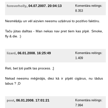
foreverholly
, 04.07.2007. 20:04:13
Komentāra reitings:
8.353
Nesmēķēju
un
vēl
aizvien
neesmu
uzķērusi
to
pozitīvo
faktōru.
Taču
jūtas
dalītas
-
Man
nekas
nav
pret
tiem
kas
pīpē.
Smoke,
fly
&
die.
:)
lizard
, 06.01.2008. 16:25:49
Komentāra reitings:
1.409
Reti,
bet
ļoti
patīk
tas
process.
;]
Nekad
neesmu
mēģinājis,
diez
kā
ir
pīpēt
cigārus,
nu
tādus
labus
?
;D
post
, 06.01.2008. 17:01:21
Komentāra reitings:
7.994