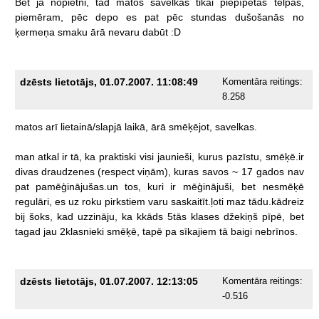
Bet
ja
nopietni,
tad
matos
savelkas
tikai
piepīpētās
telpās,
piemēram,
pēc
depo
es
pat
pēc
stundas
dušošanās
no
ķermeņa
smaku
ārā
nevaru
dabūt
:D
dzēsts lietotājs, 01.07.2007. 11:08:49
Komentāra reitings:
8.258
matos
arī
lietainā/slapjā
laikā,
ārā
smēķējot,
savelkas.
man
atkal
ir
tā,
ka
praktiski
visi
jaunieši,
kurus
pazīstu,
smēķē.ir
divas
draudzenes
(respect
viņām),
kuras
savos
~
17
gados
nav
pat
pamēģinājušas.un
tos,
kuri
ir
mēģinājuši,
bet
nesmēķē
regulāri,
es
uz
roku
pirkstiem
varu
saskaitīt.ļoti
maz
tādu.kādreiz
bij
šoks,
kad
uzzināju,
ka
kkāds
5tās
klases
džekiņš
pīpē,
bet
tagad
jau
2klasnieki
smēķē,
tapē
pa
sīkajiem
tā
baigi
nebrīnos.
dzēsts lietotājs, 01.07.2007. 12:13:05
Komentāra reitings:
-0.516