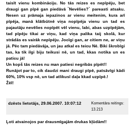
taisīt
vienu
kombināciju.
No
tās
reizes
es
nepīpēju,
bet
draugi
gan
pīpē
gan
piedāvā
`Nevēlies?`
pareasti
atsaku.
Nesen
uz
prāmaja
iepazinos
ar
vienu
meitenim,
kura
arī
pīpēja,
manā
klātbūtnē
viņa
nopīpēja
vienu
un
tad
es
pajautāju
nevēlies
nopīpēt
vēl
vienu,
labi,
abas
uzpīpējām,
tad
pīpēju
tikai
ar
viņu,
kad
viņa
palika
taij
skolā,
kur
strādās
es
vairāk
nepīpēju.
Jocīgi
gan,
ar
citiem
ne,
ar
viņu
jā.
Pēc
tam
piedāvāja,
un
jau
atkal
es
teicu
Nē.
Biki
škrobīgi
tas,
ka
tik
ilgi
biju
teikusi
nē,
un
tad,
kkas
notika
un
es
paticu
jā!
Un
kopš
tās
reizes
nu
man
patiesi
negribās
pīpēt!!
Runājot
par
to,
cik
daudzi
mani
draugi
pīpē,
patsāvīgi
kādi
60%,
10%
vsp
nē,
un
tad
atlikusī
daļa
kkad
uzpīpē.!
Žēl!
dzēsts lietotājs, 29.06.2007. 10:07:12
Komentāra reitings:
13.213
Ļoti
atvainojos
par
drausmīgajām
drukas
kļūdām!!