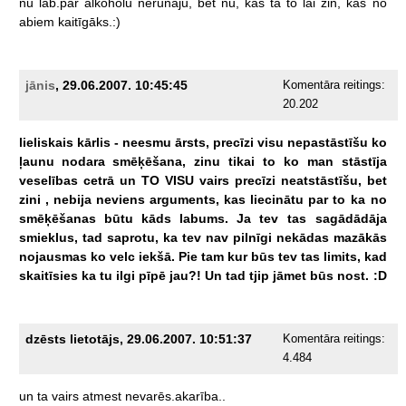
nu
lab.par
alkoholu
nerunāju,
bet
nu,
kas
ta
to
lai
zin,
kas
no
abiem
kaitīgāks.:)
jānis
, 29.06.2007. 10:45:45
Komentāra reitings:
20.202
lieliskais
kārlis
-
neesmu
ārsts,
precīzi
visu
nepastāstīšu
ko
ļaunu
nodara
smēķēšana,
zinu
tikai
to
ko
man
stāstīja
veselības
cetrā
un
TO
VISU
vairs
precīzi
neatstāstīšu,
bet
zini
,
nebija
neviens
arguments,
kas
liecinātu
par
to
ka
no
smēķēšanas
būtu
kāds
labums.
Ja
tev
tas
sagādādāja
smieklus,
tad
saprotu,
ka
tev
nav
pilnīgi
nekādas
mazākās
nojausmas
ko
velc
iekšā.
Pie
tam
kur
būs
tev
tas
limits,
kad
skaitīsies
ka
tu
ilgi
pīpē
jau?!
Un
tad
tjip
jāmet
būs
nost.
:D
dzēsts lietotājs, 29.06.2007. 10:51:37
Komentāra reitings:
4.484
un
ta
vairs
atmest
nevarēs.akarība..