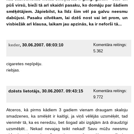
pūš
virsū,
bieži
tā
arī
skaidri
pasaku,
ko
domāju
par
šādiem
smēķētājiem.
Jāpiebilst,
ka
līdz
šim
vēl
pa
galvu
neesmu
dabūjusi.
Pasaku
cilvēkam,
lai
dzēš
nost
vai
iet
prom,
un
visbiežāk
arī
klausa,
laikam
jau
apzinās,
ka
ir
neforši
tā...
keder
, 30.06.2007. 08:03:10
Komentāra reitings:
5.362
cigaretes
nepīpēju.
riebjas.
dzēsts lietotājs, 30.06.2007. 09:43:15
Komentāra reitings:
9.772
Atceros,
kā
pirms
kādiem
3
gadiem
vienam
draugam
skaloju
smadzenes,
ka
smēķēt
ir
kaitīgi,
ja
viņš
vēlējās
uzsmēķēt,
tad
vienmēr
tā,
ka
es
neredzu,
bet
šogad
abi
izgājām
ārā
draudzīgi
uzsmēķēt...
Nekad
nevajag
teikt
nekad!
Savu
mūžu
neesmu