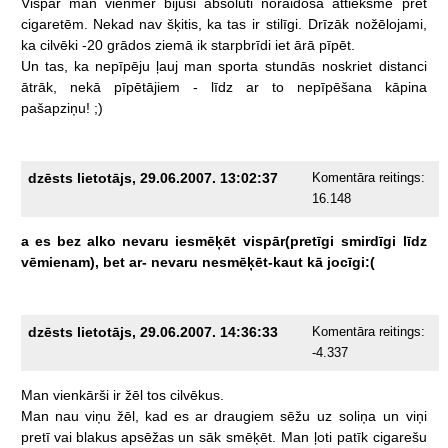
Vispār
man
vienmēr
bijusi
absolūti
noraidoša
attieksme
pret
cigaretēm.
Nekad
nav
šķitis,
ka
tas
ir
stilīgi.
Drīzāk
nožēlojami,
ka
cilvēki
-20
grādos
ziemā
ik
starpbrīdi
iet
ārā
pīpēt.
Un
tas,
ka
nepīpēju
ļauj
man
sporta
stundās
noskriet
distanci
ātrāk,
nekā
pīpētājiem
-
līdz
ar
to
nepīpēšana
kāpina
pašapziņu!
;)
dzēsts lietotājs, 29.06.2007. 13:02:37
Komentāra reitings:
16.148
a
es
bez
alko
nevaru
iesmēķēt
vispār(pretīgi
smirdīgi
līdz
vēmienam),
bet
ar-
nevaru
nesmēķēt-kaut
kā
jocīgi:(
dzēsts lietotājs, 29.06.2007. 14:36:33
Komentāra reitings:
-4.337
Man
vienkārši
ir
žēl
tos
cilvēkus.
Man
nau
viņu
žēl,
kad
es
ar
draugiem
sēžu
uz
soliņa
un
viņi
pretī
vai
blakus
apsēžas
un
sāk
smēķēt.
Man
ļoti
patīk
cigarešu