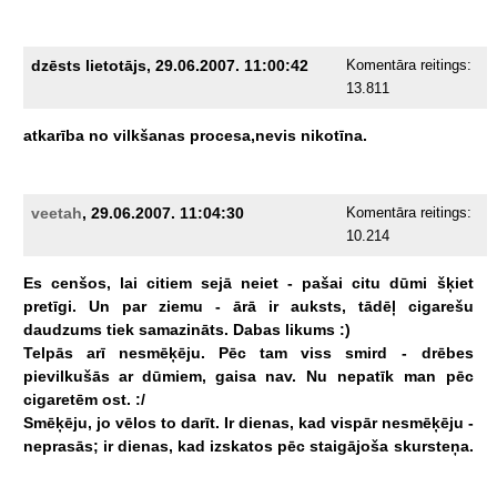
dzēsts lietotājs, 29.06.2007. 11:00:42
Komentāra reitings:
13.811
atkarība
no
vilkšanas
procesa,nevis
nikotīna.
veetah
, 29.06.2007. 11:04:30
Komentāra reitings:
10.214
Es
cenšos,
lai
citiem
sejā
neiet
-
pašai
citu
dūmi
šķiet
pretīgi.
Un
par
ziemu
-
ārā
ir
auksts,
tādēļ
cigarešu
daudzums
tiek
samazināts.
Dabas
likums
:)
Telpās
arī
nesmēķēju.
Pēc
tam
viss
smird
-
drēbes
pievilkušās
ar
dūmiem,
gaisa
nav.
Nu
nepatīk
man
pēc
cigaretēm
ost.
:/
Smēķēju,
jo
vēlos
to
darīt.
Ir
dienas,
kad
vispār
nesmēķēju
-
neprasās;
ir
dienas,
kad
izskatos
pēc
staigājoša
skursteņa.