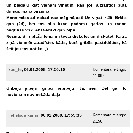
un
piegāju
klāt
vienam
vīrietim,
kas
ļoti
aizrautīgi
pūta
dūmus
manā
virzienā.
Mana
māsa
arī
nekad
nav
mēģinājusi!
Un
viņai
ir
25!
Brālis
gan
(24),
bet
tas
bija
kkad
padsmit
gados
un
tagad
negribas
vnk.
Abi
vecāki
gan
pīpē.
Nezinu.
Šī
ir
plaša
tēma
un
tevar
diskutēt
un
diskutēt.
Katrā
ziņā
vienmēr
atradīsies
kāds,
kurš
gribēs
pastrīdēties,
kā
šeit
jau
tas
notika.
;)
kas_te
, 06.01.2008. 17:50:10
Komentāra reitings:
11.097
Gribēju
pīpēju,
gribu
nepīpēju.
Jā,
sen.
Bet
gar
to
nevienam
nav
nekāda
daļa!
lieliskais kārlis
, 06.01.2008. 17:59:35
Komentāra reitings:
2.156