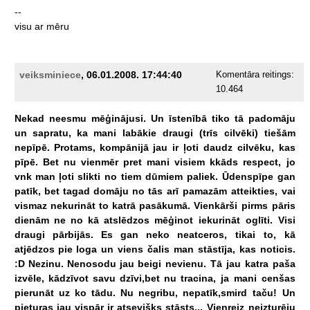
--
visu
ar
mēru
veiksminiece
, 06.01.2008. 17:44:40
Komentāra reitings:
10.464
Nekad
neesmu
mēģinājusi.
Un
īstenībā
tiko
tā
padomāju
un
sapratu,
ka
mani
labākie
draugi
(trīs
cilvēki)
tiešām
nepīpē.
Protams,
kompānijā
jau
ir
ļoti
daudz
cilvēku,
kas
pīpē.
Bet
nu
vienmēr
pret
mani
visiem
kkāds
respect,
jo
vnk
man
ļoti
slikti
no
tiem
dūmiem
paliek.
Ūdenspīpe
gan
patīk,
bet
tagad
domāju
no
tās
arī
pamazām
atteikties,
vai
vismaz
nekurināt
to
katrā
pasākumā.
Vienkārši
pirms
pāris
dienām
ne
no
kā
atslēdzos
mēģinot
iekurināt
oglīti.
Visi
draugi
pārbijās.
Es
gan
neko
neatceros,
tikai
to,
kā
atjēdzos
pie
loga
un
viens
čalis
man
stāstīja,
kas
noticis.
:D
Nezinu.
Nenosodu
jau
beigi
nevienu.
Tā
jau
katra
paša
izvēle,
kādzīvot
savu
dzīvi,bet
nu
tracina,
ja
mani
cenšas
pierunāt
uz
ko
tādu.
Nu
negribu,
nepatīk,smird
taču!
Un
pieturas
jau
vispār
ir
atsevišķs
stāsts...
Vienreiz
neizturēju