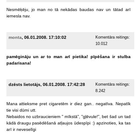
Nesmēķēju,
jo
man
no
tā
nekādas
baudas
nav
un
tātad
arī
iemesla
nav.
monta
, 06.01.2008. 17:10:02
Komentāra reitings:
10.012
pamēgināju
un
ar
to
man
arī
pietika!
pīpēšana
ir
stulba
padarisana!
dzēsts lietotājs, 06.01.2008. 17:42:28
Komentāra reitings:
8.242
Mana
attieksme
pret
cigaretēm
ir
diez
gan..
negatīva.
Nepatīk
tie
visi
dūmi
utt.
Nebaidos
no
uzbraucieniem
"
mīkstā",
"gļēvule!",
bet
šad
un
tad
kādā
draugu
pasēdēšanā
atļaujos
ūdespīpi
:)
apzinoties,
ka
tas
arī
ir
neveselīgi