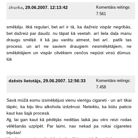
zhurka
, 29.06.2007. 12:13:42
Komentāra reitings:
7.561
smēķēju.
itkā
regulari,
bet
arī
ir
tā,
ka
dažreiz
vispār
negribās,
bet
dažreiz
par
daudz.
nu
tāpat
kā
veetah.
arī
liela
daļa
manu
draugu
smēķē.
it
kā
jau
varētu
atmest,
bet
arī..
patīk
tas
process.
un
arī
ne
saviem
draugiem
nesmēķētājiem,
ne
smēķētājiem
un
vispār
cilvēkiem
cenčos
nepūst
virsū
dūmus.
lūk
dzēsts lietotājs, 29.06.2007. 12:56:33
Komentāra reitings:
7.458
Savā
mūžā
esmu
izsmēķējusi
vienu
vienīgu
cigareti
-
un
arī
tikai
tāpēc,
ka
biju
litru
alkohola
izdzērusi.
Neteiktu,
ka
būtu
paticis
kaut
kas
šajā
procesā.
Ajj,
lai
gan
kaut
kā
pēdējās
nedēļas
laikā
jau
otro
reizi
rodas
vēlēšanās
uzpīpēt.
Par
laimi,
nav
nekad
pa
rokai
cigaretes
bijušas!