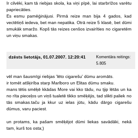
Ir
cilvēki,
kam
tā
riebjas
skola,
ka
viņi
pīpē,
lai
starbrīžos
varētu
papriecāties.
Es
esmu
pamēģinājusi.
Pirmā
reize
man
bija
4
gados,
kad
vectētiņš
iedeva,
bet
man
nepatika.
Otrā
reize
5
klasē,
bet
dūmi
smukāk
smaržo.
Kopš
tās
reizes
cenšos
izvairīties
no
cigaretēm
un
viņu
smakas.
dzēsts lietotājs, 01.07.2007. 12:20:41
Komentāra reitings:
5.805
vēl
man
šausmīgi
riebjas
'lēto
cigarešu'
dūmu
aromāts.
ir
tomēt
atšķirība
starp
Marlboro
un
Elitas
dūmu
smaku.
mans
tētis
smēķē
kkādas
More
vai
kko
tādu,
nu
tjip
lētās
un
ka
no
rīta
pieceļos
un
viņš
tualetē
tikko
smēķējis,
tad
slikti
paliek
no
tās
smakas.taču
ja
kkur
uz
ielas
jūtu,
kādu
dārgo
cigarešu
dūmus,
varu
paciest.
un
protams,
ka
pašam
smēķējot
dūmi
liekas
savādāki,
nekā
tam,
kurš
tos
osta;)