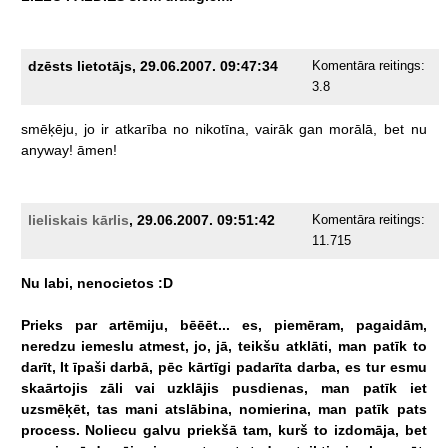
dzēsts lietotājs, 29.06.2007. 09:47:34
Komentāra reitings:
3.8
smēķēju,
jo
ir
atkarība
no
nikotīna,
vairāk
gan
morālā,
bet
nu
anyway!
āmen!
lieliskais kārlis
, 29.06.2007. 09:51:42
Komentāra reitings:
11.715
Nu
labi,
nenocietos
:D
Prieks
par
artēmiju,
bēēēt...
es,
piemēram,
pagaidām,
neredzu
iemeslu
atmest,
jo,
jā,
teikšu
atklāti,
man
patīk
to
darīt,
It
īpaši
darbā,
pēc
kārtīgi
padarīta
darba,
es
tur
esmu
skaārtojis
zāli
vai
uzklājis
pusdienas,
man
patīk
iet
uzsmēķēt,
tas
mani
atslābina,
nomierina,
man
patīk
pats
process.
Noliecu
galvu
priekšā
tam,
kurš
to
izdomāja,
bet