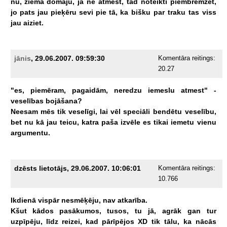
nu,
ziemā
domāju,
ja
ne
atmest,
tad
noteikti
piembremzēt,
jo
pats
jau
pieķēru
sevi
pie
tā,
ka
bišku
par
traku
tas
viss
jau
aiziet.
jānis
, 29.06.2007. 09:59:30
Komentāra reitings:
20.27
"es,
piemēram,
pagaidām,
neredzu
iemeslu
atmest"
-
veselības
bojāšana?
Neesam
mēs
tik
veselīgi,
lai
vēl
speciāli
bendētu
veselību,
bet
nu
kā
jau
teicu,
katra
paša
izvēle
es
tikai
iemetu
vienu
argumentu.
dzēsts lietotājs, 29.06.2007. 10:06:01
Komentāra reitings:
10.766
Ikdienā
vispār
nesmēķēju,
nav
atkarība.
Kšut
kādos
pasākumos,
tusos,
tu
jā,
agrāk
gan
tur
uzpīpēju,
līdz
reizei,
kad
pārīpējos
XD
tik
tālu,
ka
nācās