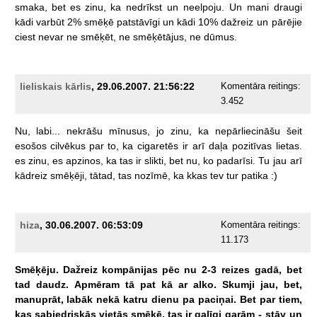
smaka,
bet
es
zinu,
ka
nedrīkst
un
neelpoju.
Un
mani
draugi
kādi
varbūt
2%
smēķē
patstāvīgi
un
kādi
10%
dažreiz
un
pārējie
ciest
nevar
ne
smēķēt,
ne
smēķētājus,
ne
dūmus.
lieliskais kārlis
, 29.06.2007. 21:56:22
Komentāra reitings:
3.452
Nu,
labi...
nekrāšu
mīnusus,
jo
zinu,
ka
nepārliecināšu
šeit
esošos
cilvēkus
par
to,
ka
cigaretēs
ir
arī
daļa
pozitīvas
lietas.
es
zinu,
es
apzinos,
ka
tas
ir
slikti,
bet
nu,
ko
padarīsi.
Tu
jau
arī
kādreiz
smēķēji,
tātad,
tas
nozīmē,
ka
kkas
tev
tur
patika
:)
hiza
, 30.06.2007. 06:53:09
Komentāra reitings:
11.173
Smēķēju.
Dažreiz
kompānijas
pēc
nu
2-3
reizes
gadā,
bet
tad
daudz.
Apmēram
tā
pat
kā
ar
alko.
Skumji
jau,
bet,
manuprāt,
labāk
nekā
katru
dienu
pa
paciņai.
Bet
par
tiem,
kas
sabiedriskās
vietās
smēķē,
tas
ir
galīgi
garām
-
stāv
un