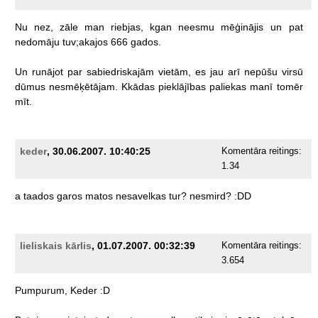
Nu
nez,
zāle
man
riebjas,
kgan
neesmu
mēģinājis
un
pat
nedomāju
tuv;akajos
666
gados.
Un
runājot
par
sabiedriskajām
vietām,
es
jau
arī
nepūšu
virsū
dūmus
nesmēķētājam.
Kkādas
pieklājības
paliekas
manī
tomēr
mīt.
keder
, 30.06.2007. 10:40:25
Komentāra reitings:
1.34
a
taados
garos
matos
nesavelkas
tur?
nesmird?
:DD
lieliskais kārlis
, 01.07.2007. 00:32:39
Komentāra reitings:
3.654
Pumpurum,
Keder
:D