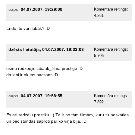
caps
, 04.07.2007. 19:29:00
Komentāra reitings:
4.261
Endo,
tu
vari
labāk?
:D
dzēsts lietotājs, 04.07.2007. 19:33:03
Komentāra reitings:
5.706
esmu
redzeejis
labaak_filma
prestige
:D
da
labi
ir
ok
tas
pacsans
:D
caps
, 04.07.2007. 19:58:55
Komentāra reitings:
7.892
Es
arī
redzēju
prestižu.
:)
Tā
ir
no
tām
filmām,
kuru
tu
noskaties
un
pēc
stundas
saproti
par
ko
viņa
bija.
:D