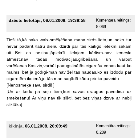
dzēsts lietotājs, 06.01.2008. 19:36:58
Komentāra reitings:
8.069
Tieši
tā,kā
saka
walx-smēķēšana
mana
sirds
lieta,un
neko
tur
nevar
padarīt.Katru
dienu
dzirdi
par
tās
kaitīgo
ietekmi,sekām
utt...Bet
es
nezinu,jāpiekrīt
lielajam
kārlism-nav
iemesla
atmest,nav
tādas
motivācijas,gribēšana
un
varbūt
varēšanas.Kas
zin,varbūt
paaugstinātās
cigarešu
cenas
kaut
ko
mainīs,
bet
ja
godīgi-man
nav
žēl
tās
naudas,ko
es
izdodu
par
cigaretēm
ikdienā,jo
tās
man
sagādā
kādu
prieka
paveidu.
[Nenosmēķē
savu
sirdi!
]
[Un
ar
kedu
pa
seju
tiem,kuri
savus
draugus
pavedina
uz
smēķēšanu!
Ar
viņu
nav
tik
slikti,
bet
bez
viņas
dzīve
ar
nebij
sliktāka]
kikinja
, 06.01.2008. 20:09:49
Komentāra reitings:
8.289