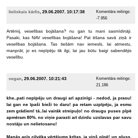
lieliskais kārlis
, 29.06.2007. 10:17:38
Komentāra reitings:
-7.956
Artēmij,
veselības
bojāšana?
nu
gan
tu
mani
sasmīdināji.
Pasaki,
kas
NAV
veselības
bojāšana!
Pat
ēšana
savā
ziņā
ir
veselības
bojāšana.
Tas
tiešām
nav
iemesls,
lai
atmestu,
manprāt,
jo
es
nepīpēju
tik
ilgi,
lai
jau
būtu
baigi
sabendējis
veselību.
vegan
, 29.06.2007. 10:21:43
Komentāra reitings:
21.186
khe..pati
nepīpēju
un
draugi
arī
apzinīgi
-
nedod,
ja
prasu!
lai
gan
ne
īpaši
bieži
to
daru!
pa
retam
uzpīpēju,
ja
esmu
zem
grādiem!
tā..lai
vairāk
streipuļo!
no
draugu
puses
pīpē
apmēram
80%.
no
viņie
parasti
arī
dzirdu
uzslavas
par
savu
nostāju
un
nelietosanu!
Manās
acīs
cilvēka
vērtējums
krītas,
ja
viņš
pīpē!
un
pluss,