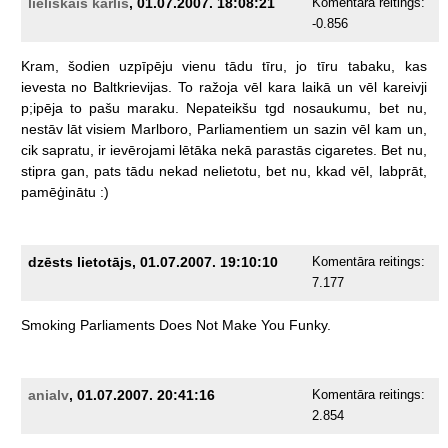
lieliskais kārlis
, 01.07.2007. 18:08:21
Komentāra reitings:
-0.856
Kram,
šodien
uzpīpēju
vienu
tādu
tīru,
jo
tīru
tabaku,
kas
ievesta
no
Baltkrievijas.
To
ražoja
vēl
kara
laikā
un
vēl
kareivji
p;ipēja
to
pašu
maraku.
Nepateikšu
tgd
nosaukumu,
bet
nu,
nestāv
lāt
visiem
Marlboro,
Parliamentiem
un
sazin
vēl
kam
un,
cik
sapratu,
ir
ievērojami
lētāka
nekā
parastās
cigaretes.
Bet
nu,
stipra
gan,
pats
tādu
nekad
nelietotu,
bet
nu,
kkad
vēl,
labprāt,
pamēģinātu
:)
dzēsts lietotājs, 01.07.2007. 19:10:10
Komentāra reitings:
7.177
Smoking
Parliaments
Does
Not
Make
You
Funky.
anialv
, 01.07.2007. 20:41:16
Komentāra reitings:
2.854