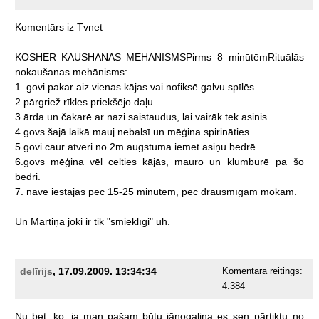
Komentārs
iz
Tvnet
KOSHER
KAUSHANAS
MEHANISMSPirms
8
minūtēmRituālās
nokaušanas
mehānisms:
1.
govi
pakar
aiz
vienas
kājas
vai
nofiksē
galvu
spīlēs
2.pārgriež
rīkles
priekšējo
daļu
3.ārda
un
čakarē
ar
nazi
saistaudus,
lai
vairāk
tek
asinis
4.govs
šajā
laikā
mauj
nebalsī
un
mēģina
spirināties
5.govi
caur
atveri
no
2m
augstuma
iemet
asiņu
bedrē
6.govs
mēģina
vēl
celties
kājās,
mauro
un
klumburē
pa
šo
bedri.
7.
nāve
iestājas
pēc
15-25
minūtēm,
pēc
drausmīgām
mokām.
Un
Mārtiņa
joki
ir
tik
"smieklīgi"
uh.
delīrijs
, 17.09.2009. 13:34:34
Komentāra reitings:
4.384
Nu
bet,
ko,
ja
man
pašam
būtu
jānogalina
es
sen
pārtiktu
no