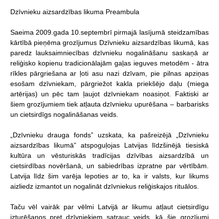
Dzīvnieku
aizsardzības
likuma
Preambula
Saeima
2009.gada
10.septembrī
pirmajā
lasījumā
steidzamības
kārtībā
pieņēma
grozījumus
Dzīvnieku
aizsardzības
likumā,
kas
paredz
lauksaimniecības
dzīvnieku
nogalināšanu
saskaņā
ar
reliģisko
kopienu
tradicionālajām
gaļas
ieguves
metodēm
-
ātra
rīkles
pārgriešana
ar
ļoti
asu
nazi
dzīvam,
pie
pilnas
apziņas
esošam
dzīvniekam,
pārgriežot
kakla
priekšējo
daļu
(miega
artērijas)
un
pēc
tam
ļaujot
dzīvniekam
noasiņot.
Faktiski
ar
šiem
grozījumiem
tiek
atļauta
dzīvnieku
upurēšana
–
barbarisks
un
cietsirdīgs
nogalināšanas
veids.
„Dzīvnieku
drauga
fonds”
uzskata,
ka
pašreizējā
„Dzīvnieku
aizsardzības
likumā”
atspoguļojas
Latvijas
līdzšinējā
tiesiskā
kultūra
un
vēsturiskās
tradīcijas
dzīvības
aizsardzībā
un
cietsirdības
novēršanā,
un
sabiedrības
izpratne
par
vērtībām.
Latvija
līdz
šim
varēja
lepoties
ar
to,
ka
ir
valsts,
kur
likums
aizliedz
izmantot
un
nogalināt
dzīvniekus
reliģiskajos
rituālos.
Taču
vēl
vairāk
par
vēlmi
Latvijā
ar
likumu
atļaut
cietsirdīgu
izturēšanos
pret
dzīvniekiem
satrauc
veids,
kā
šie
grozījumi