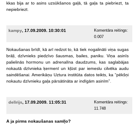
kkas
bija
ar
to
asins
uzsūkšanos
gaļā,
tā
gaļa
ta
piebriezt,
ta
nepiebriezt.
kampy
, 17.09.2009. 10:30:01
Komentāra reitings:
0.007
Nokaušanas
brīdī,
kā
arī
redzot
to,
kā
tiek
nogalināti
viņa
sugas
brāļi,
dzīvnieks
piedzīvo
šausmas,
bailes,
paniku.
Viņa
asinīs
palielinās
hormonu
un
adrenalīna
daudzums,
kas
saglabājas
nokautā
dzīvnieka
ķermenī
un
kļūst
par
iemeslu
cilvēka
audu
saindēšanai.
Amerikāņu
Uztura
institūta
datos
teikts,
ka
“pēkšņi
nokautu
dzīvnieku
gaļa
pārsātināta
ar
indīgām
asinīm”.
delīrijs
, 17.09.2009. 11:05:31
Komentāra reitings:
11.748
A
ja
pirms
nokaušanas
samīļo?