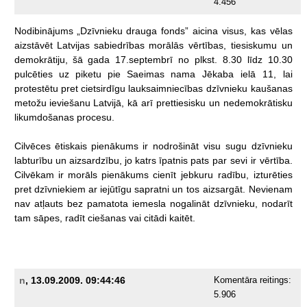
4.456
Nodibinājums
„Dzīvnieku
drauga
fonds”
aicina
visus,
kas
vēlas
aizstāvēt
Latvijas
sabiedrības
morālās
vērtības,
tiesiskumu
un
demokrātiju,
šā
gada
17.septembrī
no
plkst.
8.30
līdz
10.30
pulcēties
uz
piketu
pie
Saeimas
nama
Jēkaba
ielā
11,
lai
protestētu
pret
cietsirdīgu
lauksaimniecības
dzīvnieku
kaušanas
metožu
ieviešanu
Latvijā,
kā
arī
prettiesisku
un
nedemokrātisku
likumdošanas
procesu.
Cilvēces
ētiskais
pienākums
ir
nodrošināt
visu
sugu
dzīvnieku
labturību
un
aizsardzību,
jo
katrs
īpatnis
pats
par
sevi
ir
vērtība.
Cilvēkam
ir
morāls
pienākums
cienīt
jebkuru
radību,
izturēties
pret
dzīvniekiem
ar
iejūtīgu
sapratni
un
tos
aizsargāt.
Nevienam
nav
atļauts
bez
pamatota
iemesla
nogalināt
dzīvnieku,
nodarīt
tam
sāpes,
radīt
ciešanas
vai
citādi
kaitēt.
n
, 13.09.2009. 09:44:46
Komentāra reitings:
5.906