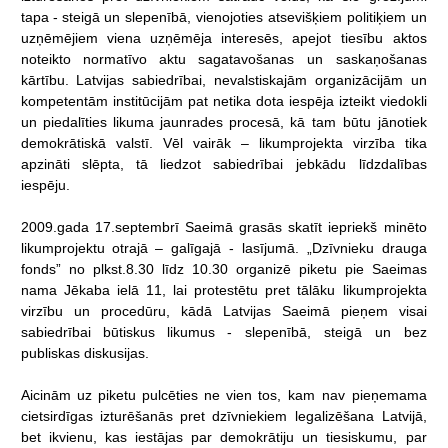
tapa
-
steigā
un
slepenībā,
vienojoties
atsevišķiem
politiķiem
un
uzņēmējiem
viena
uzņēmēja
interesēs,
apejot
tiesību
aktos
noteikto
normatīvo
aktu
sagatavošanas
un
saskaņošanas
kārtību.
Latvijas
sabiedrībai,
nevalstiskajām
organizācijām
un
kompetentām
institūcijām
pat
netika
dota
iespēja
izteikt
viedokli
un
piedalīties
likuma
jaunrades
procesā,
kā
tam
būtu
jānotiek
demokrātiskā
valstī.
Vēl
vairāk
–
likumprojekta
virzība
tika
apzināti
slēpta,
tā
liedzot
sabiedrībai
jebkādu
līdzdalības
iespēju.
2009.gada
17.septembrī
Saeimā
grasās
skatīt
iepriekš
minēto
likumprojektu
otrajā
–
galīgajā
-
lasījumā.
„Dzīvnieku
drauga
fonds”
no
plkst.8.30
līdz
10.30
organizē
piketu
pie
Saeimas
nama
Jēkaba
ielā
11,
lai
protestētu
pret
tālāku
likumprojekta
virzību
un
procedūru,
kādā
Latvijas
Saeimā
pieņem
visai
sabiedrībai
būtiskus
likumus
-
slepenībā,
steigā
un
bez
publiskas
diskusijas.
Aicinām
uz
piketu
pulcēties
ne
vien
tos,
kam
nav
pieņemama
cietsirdīgas
izturēšanās
pret
dzīvniekiem
legalizēšana
Latvijā,
bet
ikvienu,
kas
iestājas
par
demokrātiju
un
tiesiskumu,
par