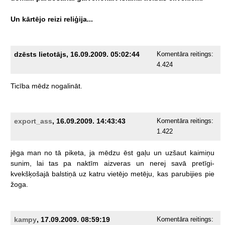
Un
kārtējo
reizi
reliģija...
dzēsts lietotājs, 16.09.2009. 05:02:44
Komentāra reitings:
4.424
Ticība
mēdz
nogalināt.
export_ass
, 16.09.2009. 14:43:43
Komentāra reitings:
1.422
jēga
man
no
tā
piketa,
ja
mēdzu
ēst
gaļu
un
uzšaut
kaimiņu
sunim,
lai
tas
pa
naktīm
aizveras
un
nerej
savā
pretīgi-
kvekšķošajā
balstiņā
uz
katru
vietējo
metēju,
kas
parubijies
pie
žoga.
kampy
, 17.09.2009. 08:59:19
Komentāra reitings: