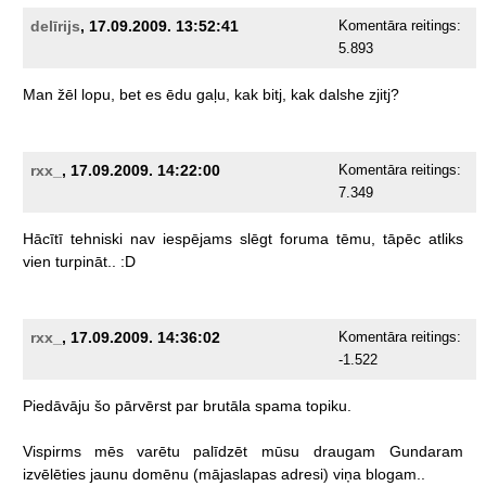
delīrijs
, 17.09.2009. 13:52:41
Komentāra reitings:
5.893
Man
žēl
lopu,
bet
es
ēdu
gaļu,
kak
bitj,
kak
dalshe
zjitj?
rxx_
, 17.09.2009. 14:22:00
Komentāra reitings:
7.349
Hācītī
tehniski
nav
iespējams
slēgt
foruma
tēmu,
tāpēc
atliks
vien
turpināt..
:D
rxx_
, 17.09.2009. 14:36:02
Komentāra reitings:
-1.522
Piedāvāju
šo
pārvērst
par
brutāla
spama
topiku.
Vispirms
mēs
varētu
palīdzēt
mūsu
draugam
Gundaram
izvēlēties
jaunu
domēnu
(mājaslapas
adresi)
viņa
blogam..