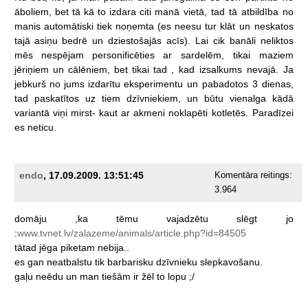
āboliem,
bet
tā
kā
to
izdara
citi
manā
vietā,
tad
tā
atbildība
no
manis
automātiski
tiek
noņemta
(es
neesu
tur
klāt
un
neskatos
tajā
asiņu
bedrē
un
dziestošajās
acīs).
Lai
cik
banāli
neliktos
mēs
nespējam
personificēties
ar
sardelēm,
tikai
maziem
jēriņiem
un
cālēniem,
bet
tikai
tad
,
kad
izsalkums
nevajā.
Ja
jebkurš
no
jums
izdarītu
eksperimentu
un
pabadotos
3
dienas,
tad
paskatītos
uz
tiem
dzīvniekiem,
un
būtu
vienalga
kādā
variantā
viņi
mirst-
kaut
ar
akmeni
noklapēti
kotletēs.
Paradīzei
es
neticu.
endo
, 17.09.2009. 13:51:45
Komentāra reitings:
3.964
domāju
,ka
tēmu
vajadzētu
slēgt
jo
:
www.tvnet.lv/zalazeme/animals/article.php?id=84505
tātad
jēga
piketam
nebija..
es
gan
neatbalstu
tik
barbarisku
dzīvnieku
slepkavošanu.
gaļu
neēdu
un
man
tiešām
ir
žēl
to
lopu
;/