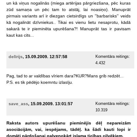
un
kā
viņus
nogalinās
(miega
artērijas
pārgriezšana,
pēc
kuras
zūd
samaņa
un
pēc
tam
to
atstāj,
lai
noasiņo).
Manuprāt
pirmais
variants
arī
ir
diezgan
cietsirdīgs
un
''barbarisks''
veids
kā
nogalināt
dzīvniekus..
Tikai
es
vienu
lietu
nesaprotu,
kādā
sakarā
te
ir
pieminēta
upurēšana?!
Manuprāt
tas
ir
pavisam
kaut
kas
cits...
delīrijs
, 15.09.2009. 12:57:58
Komentāra reitings:
4.432
Pag,
tad
to
ar
valdības
vīriem
dara?KUR?Mans
grib
redzēt...
P.S.
es
tik
pēdējo
koemntu
izlasīju.
save_ass
, 15.09.2009. 13:01:57
Komentāra reitings:
10.319
Raksta
autors
upurēšanu
pieminējis
dēļ
nepareizām
asociācijām,
vai,
iespējams,
tādēļ.
ka
šādi
kauti
lopi
ir
domāti
pārdošanai
galvenokārt
islama
ticības
cilvēkiem.