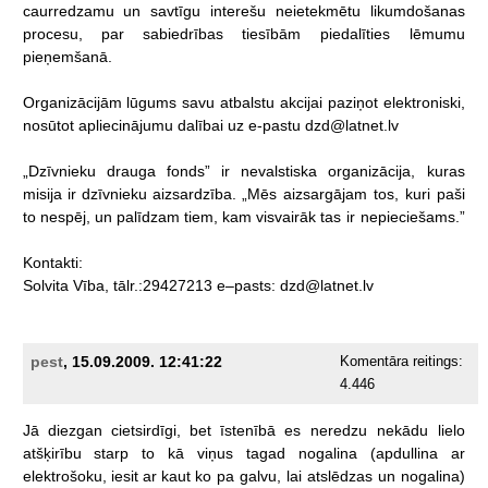
caurredzamu
un
savtīgu
interešu
neietekmētu
likumdošanas
procesu,
par
sabiedrības
tiesībām
piedalīties
lēmumu
pieņemšanā.
Organizācijām
lūgums
savu
atbalstu
akcijai
paziņot
elektroniski,
nosūtot
apliecinājumu
dalībai
uz
e-pastu
dzd@latnet.lv
„Dzīvnieku
drauga
fonds”
ir
nevalstiska
organizācija,
kuras
misija
ir
dzīvnieku
aizsardzība.
„Mēs
aizsargājam
tos,
kuri
paši
to
nespēj,
un
palīdzam
tiem,
kam
visvairāk
tas
ir
nepieciešams.”
Kontakti:
Solvita
Vība,
tālr.:29427213
e–pasts:
dzd@latnet.lv
pest
, 15.09.2009. 12:41:22
Komentāra reitings:
4.446
Jā
diezgan
cietsirdīgi,
bet
īstenībā
es
neredzu
nekādu
lielo
atšķirību
starp
to
kā
viņus
tagad
nogalina
(apdullina
ar
elektrošoku,
iesit
ar
kaut
ko
pa
galvu,
lai
atslēdzas
un
nogalina)