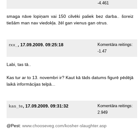
-4.461
smaga
nāve
lopiņam
vai
150
cilvēki
paliek
bez
darba..
šoreiz
tiešām
man
nav
viedokļa.
žēl
gan
vienus
gan
otrus.
rxx_
, 17.09.2009. 09:25:18
Komentāra reitings:
-1.47
Labi,
tas
tā..
Kas
tur
ar
to
13.
novembri
ir?
Kaut
kā
tāds
datums
figurē
pēdējā
laikā
informācijas
telpā...
kas_te
, 17.09.2009. 09:31:32
Komentāra reitings:
2.949
@Pest:
www.chooseveg.com/kosher-slaughter.asp