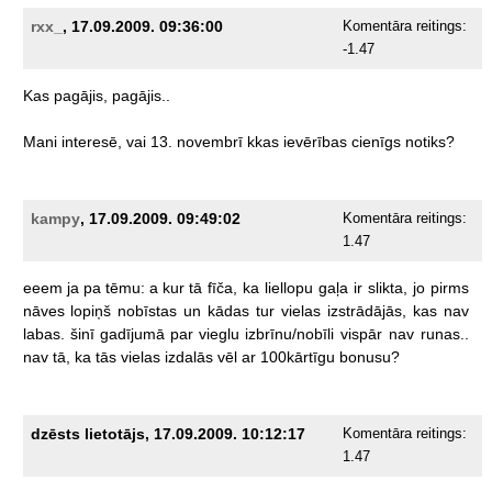
rxx_
, 17.09.2009. 09:36:00
Komentāra reitings:
-1.47
Kas
pagājis,
pagājis..
Mani
interesē,
vai
13.
novembrī
kkas
ievērības
cienīgs
notiks?
kampy
, 17.09.2009. 09:49:02
Komentāra reitings:
1.47
eeem
ja
pa
tēmu:
a
kur
tā
fīča,
ka
liellopu
gaļa
ir
slikta,
jo
pirms
nāves
lopiņš
nobīstas
un
kādas
tur
vielas
izstrādājās,
kas
nav
labas.
šinī
gadījumā
par
vieglu
izbrīnu/nobīli
vispār
nav
runas..
nav
tā,
ka
tās
vielas
izdalās
vēl
ar
100kārtīgu
bonusu?
dzēsts lietotājs, 17.09.2009. 10:12:17
Komentāra reitings:
1.47