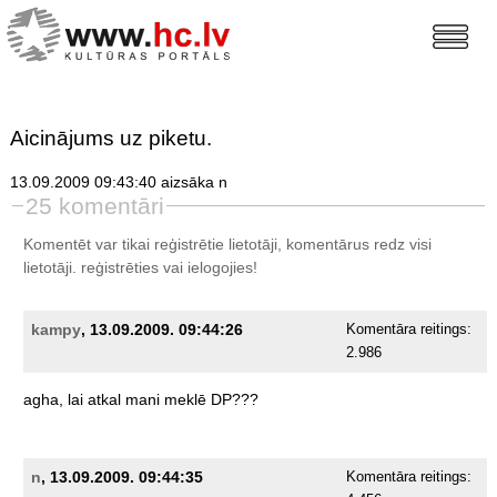
Aicinājums uz piketu.
13.09.2009 09:43:40 aizsāka n
25 komentāri
Komentēt var tikai reģistrētie lietotāji, komentārus redz visi
lietotāji.
reģistrēties
vai ielogojies!
kampy
, 13.09.2009. 09:44:26
Komentāra reitings:
2.986
agha,
lai
atkal
mani
meklē
DP???
n
, 13.09.2009. 09:44:35
Komentāra reitings: