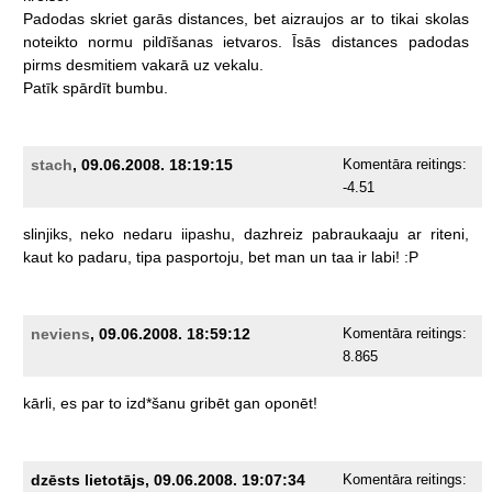
Padodas
skriet
garās
distances,
bet
aizraujos
ar
to
tikai
skolas
noteikto
normu
pildīšanas
ietvaros.
Īsās
distances
padodas
pirms
desmitiem
vakarā
uz
vekalu.
Patīk
spārdīt
bumbu.
stach
, 09.06.2008. 18:19:15
Komentāra reitings:
-4.51
slinjiks,
neko
nedaru
iipashu,
dazhreiz
pabraukaaju
ar
riteni,
kaut
ko
padaru,
tipa
pasportoju,
bet
man
un
taa
ir
labi!
:P
neviens
, 09.06.2008. 18:59:12
Komentāra reitings:
8.865
kārli,
es
par
to
izd*šanu
gribēt
gan
oponēt!
dzēsts lietotājs, 09.06.2008. 19:07:34
Komentāra reitings: