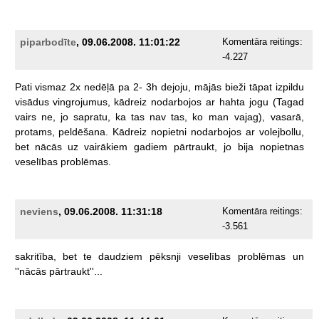
piparbodīte
, 09.06.2008. 11:01:22
Komentāra reitings:
-4.227
Pati
vismaz
2x
nedēļā
pa
2-
3h
dejoju,
mājās
bieži
tāpat
izpildu
visādus
vingrojumus,
kādreiz
nodarbojos
ar
hahta
jogu
(Tagad
vairs
ne,
jo
sapratu,
ka
tas
nav
tas,
ko
man
vajag),
vasarā,
protams,
peldēšana.
Kādreiz
nopietni
nodarbojos
ar
volejbollu,
bet
nācās
uz
vairākiem
gadiem
pārtraukt,
jo
bija
nopietnas
veselības
problēmas.
neviens
, 09.06.2008. 11:31:18
Komentāra reitings:
-3.561
sakritība,
bet
te
daudziem
pēksnji
veselības
problēmas
un
''nācās
pārtraukt''...