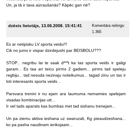
Un,
ja
tā
ir
tava
aizraušanās?
Kāpēc
gan
nē?
dzēsts lietotājs, 13.06.2008. 15:41:41
Komentāra reitings:
1.365
Es
ar
netipisku
LV
sporta
veidu!!!
Cik
no
jums
ir
vispar
dzirdejushi
par
BEISBOLU???
STOP...
negribu
lai
te
saak
d***t
ka
tas
sporta
veids
ir
galigi
garam...
Es
taa
ari
teicu
pirms
2
gadiem...
pirms
tad
speleju
regbiju...
tad
nesuda
nezinaju
noteikumus...
tagad
zinu
un
tas
ir
loti
interesants
sporta
veids...
Parsvara
trenini
ir
nu
ejam
ara
laumuma
nemamies
spelejam
visadas
kombinacijas
utt...
Ir
vel
tads
aparats
kas
bumbas
met
tad
sishanu
trenejam...
Un
pa
ziemu
aktiva
ieshana
uz
swaruzali,
Kg
pieaudzeshana...
ko
pa
pasha
naudinam
ierikojaam...