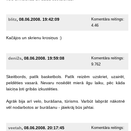
blitz
, 08.06.2008. 19:42:09
Komentāra reitings:
4.46
Kačājos
un
skrienu
krosiņus
:)
deni2s
, 08.06.2008. 19:59:08
Komentāra reitings:
9.762
Skeitbords,
patīk
basketbols.
Patīk
reizēm
uzskriet,
uzairēt,
peldēties
vasarā.
Nevaru
nosēdēt
mierā
ilgu
laiku,
pēc
kāda
laiciņa
ļoti
gribās
izkustēties.
Agrāk
bija
arī
velo,
burāšana,
tūrisms.
Varbūt
labprāt
nākotnē
vēl
nodarbotos
ar
burāšanu
-
jāiekrāj
būs
jahtai.
veetah
, 08.06.2008. 20:17:45
Komentāra reitings: