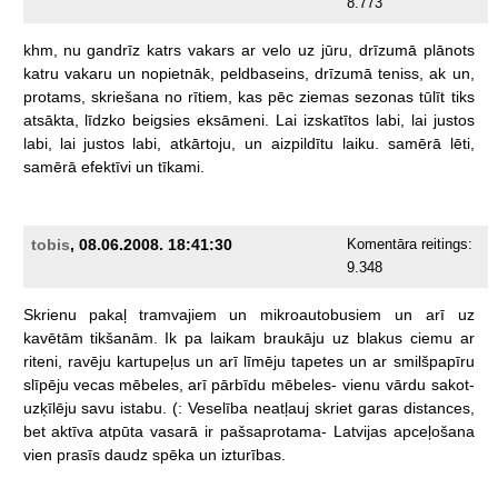
8.773
khm,
nu
gandrīz
katrs
vakars
ar
velo
uz
jūru,
drīzumā
plānots
katru
vakaru
un
nopietnāk,
peldbaseins,
drīzumā
teniss,
ak
un,
protams,
skriešana
no
rītiem,
kas
pēc
ziemas
sezonas
tūlīt
tiks
atsākta,
līdzko
beigsies
eksāmeni.
Lai
izskatītos
labi,
lai
justos
labi,
lai
justos
labi,
atkārtoju,
un
aizpildītu
laiku.
samērā
lēti,
samērā
efektīvi
un
tīkami.
tobis
, 08.06.2008. 18:41:30
Komentāra reitings:
9.348
Skrienu
pakaļ
tramvajiem
un
mikroautobusiem
un
arī
uz
kavētām
tikšanām.
Ik
pa
laikam
braukāju
uz
blakus
ciemu
ar
riteni,
ravēju
kartupeļus
un
arī
līmēju
tapetes
un
ar
smilšpapīru
slīpēju
vecas
mēbeles,
arī
pārbīdu
mēbeles-
vienu
vārdu
sakot-
uzķīlēju
savu
istabu.
(:
Veselība
neatļauj
skriet
garas
distances,
bet
aktīva
atpūta
vasarā
ir
pašsaprotama-
Latvijas
apceļošana
vien
prasīs
daudz
spēka
un
izturības.