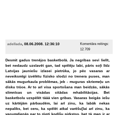
adellada
, 08.06.2008. 12:36:10
Komentāra reitings:
12.709
Desmit
gadus
trenējos
basketbolā.
Ja
negribas
sevi
lielīt,
bet
nedaudz
uzslavēt
gan,
tad
spēlēju
labi,
pāris
soļi
līdz
Latvijas
jauniešu
izlasei
pietrūka,
jo
pēc
vasaras
ar
neveiksmīgi
izvēlētu
fizisko
slodzi
no
trenera
puses,
man
sākās
mugurkaula
problēmas,
jeb
-
muguras
skriemeļu
un
disku
trūce.
Ar
to
arī
visa
sportošana
man
beidzās,
sākās
slimnīcas
un
visādas
citādas
rehabilitācijas.
Bet
basketbolu
uzspēlēt
tāāā
vien
gribas.
Vasaras
beigās
iešu
uz
kārtējām
pārbaudēm,
lai
arī
zinu,
ka
labāk
nekas
nepaliks,
bet
ceru,
ka
spēlēt
atkal
varēšu[lai
arī
zinu,
ka
vecumdienās
par
to
rūgti
kodīšu
pirkstos,
bet
tā
man
ir
ar