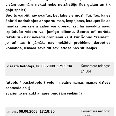
visām
traumām,
nekad
neko
neizārstēju
līdz
galam
un
tik
gāju
spēlēt].
Sports
varbūt
nav
svarīgs,
bet
labs
viennozīmīgi.
Tas,
ka
es
šobrīd
nodarbojos
ar
sportu
man,
iespējams,
ietaupīs
lielas
naudas
trenažieru
zālēs
vai
operācijās,
lai
savāktu
savu
izplūdušo
vēderu
vai
ļumīgo
dibenu.
Sports
arī
norūda
raksturu
-
nav
nekādu
problēmu
kaut
kur
šobrīd
"zaudēt",
jo
arī
tas
ir
jāmāk,
nav
nekādu
problēmu
darboties
komandā,
iemāca
savaldīt
sevi
stresainās
situācijās.
dzēsts lietotājs, 08.06.2008. 17:09:34
Komentāra reitings:
14.504
futbols
/
basketbols
/
velo
-
neatņemamas
manas
dzīves
sastāvdaļas
;)
svarīgi
to
nejaukt
ar
apreibinošām
vielām
;)
ancis
, 08.06.2008. 17:18:35
Komentāra reitings: