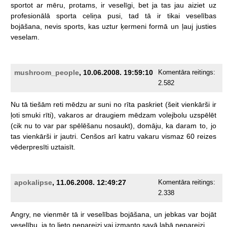
sportot
ar
mēru,
protams,
ir
veselīgi,
bet
ja
tas
jau
aiziet
uz
profesionālā
sporta
celiņa
pusi,
tad
tā
ir
tikai
veselības
bojāšana,
nevis
sports,
kas
uztur
ķermeni
formā
un
ļauj
justies
veselam.
mushroom_people
, 10.06.2008. 19:59:10
Komentāra reitings:
2.582
Nu
tā
tiešām
reti
mēdzu
ar
suni
no
rīta
paskriet
(šeit
vienkārši
ir
ļoti
smuki
rīti),
vakaros
ar
draugiem
mēdzam
volejbolu
uzspēlēt
(cik
nu
to
var
par
spēlēšanu
nosaukt),
domāju,
ka
daram
to,
jo
tas
vienkārši
ir
jautri.
Cenšos
arī
katru
vakaru
vismaz
60
reizes
vēderpresīti
uztaisīt.
apokalipse
, 11.06.2008. 12:49:27
Komentāra reitings:
2.338
Angry,
ne
vienmēr
tā
ir
veselības
bojāšana,
un
jebkas
var
bojāt
veselību,
ja
to
lieto
nepareizi
vai
izmanto
savā
labā
nepareizi.