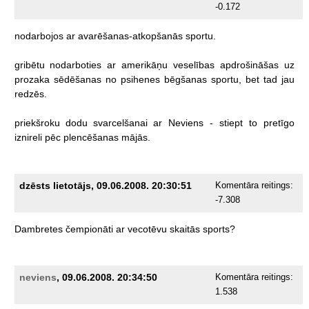
-0.172
nodarbojos
ar
avarēšanas-atkopšanās
sportu.
gribētu
nodarboties
ar
amerikāņu
veselības
apdrošināšas
uz
prozaka
sēdēšanas
no
psihenes
bēgšanas
sportu,
bet
tad
jau
redzēs.
priekšroku
dodu
svarcelšanai
ar
Neviens
-
stiept
to
pretīgo
iznireli
pēc
plencēšanas
mājās.
dzēsts lietotājs, 09.06.2008. 20:30:51
Komentāra reitings:
-7.308
Dambretes
čempionāti
ar
vecotēvu
skaitās
sports?
neviens
, 09.06.2008. 20:34:50
Komentāra reitings:
1.538