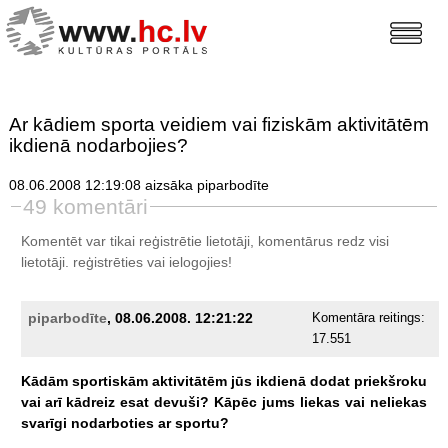
Ar kādiem sporta veidiem vai fiziskām aktivitātēm
ikdienā nodarbojies?
08.06.2008 12:19:08 aizsāka piparbodīte
49 komentāri
Komentēt var tikai reģistrētie lietotāji, komentārus redz visi
lietotāji.
reģistrēties
vai ielogojies!
piparbodīte
, 08.06.2008. 12:21:22
Komentāra reitings:
17.551
Kādām
sportiskām
aktivitātēm
jūs
ikdienā
dodat
priekšroku
vai
arī
kādreiz
esat
devuši?
Kāpēc
jums
liekas
vai
neliekas
svarīgi
nodarboties
ar
sportu?