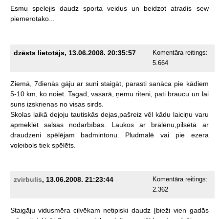
Esmu
spelejis
daudz
sporta
veidus
un
beidzot
atradis
sew
piemerotako...
dzēsts lietotājs, 13.06.2008. 20:35:57
Komentāra reitings:
5.664
Ziemā,
7dienās
gāju
ar
suni
staigāt,
parasti
sanāca
pie
kādiem
5-10
km,
ko
noiet.
Tagad,
vasarā,
ņemu
riteni,
pati
braucu
un
lai
suns
izskrienas
no
visas
sirds.
Skolas
laikā
dejoju
tautiskās
dejas,pašreiz
vēl
kādu
laiciņu
varu
apmeklēt
salsas
nodarbības.
Laukos
ar
brālēnu,pilsētā
ar
draudzeni
spēlējam
badmintonu.
Pludmalē
vai
pie
ezera
voleibols
tiek
spēlēts.
zvirbulis
, 13.06.2008. 21:23:44
Komentāra reitings:
2.362
Staigāju
vidusmēra
cilvēkam
netipiski
daudz
[bieži
vien
gadās