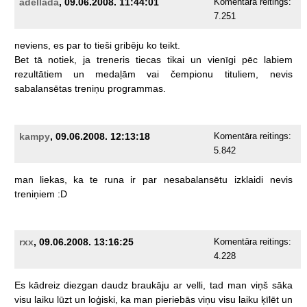
adellada
, 09.06.2008. 11:44:01
Komentāra reitings:
7.251
neviens,
es
par
to
tieši
gribēju
ko
teikt.
Bet
tā
notiek,
ja
treneris
tiecas
tikai
un
vienīgi
pēc
labiem
rezultātiem
un
medaļām
vai
čempionu
tituliem,
nevis
sabalansētas
treniņu
programmas.
kampy
, 09.06.2008. 12:13:18
Komentāra reitings:
5.842
man
liekas,
ka
te
runa
ir
par
nesabalansētu
izklaidi
nevis
treniņiem
:D
rxx
, 09.06.2008. 13:16:25
Komentāra reitings:
4.228
Es
kādreiz
diezgan
daudz
braukāju
ar
velli,
tad
man
viņš
sāka
visu
laiku
lūzt
un
loģiski,
ka
man
pieriebās
viņu
visu
laiku
ķīlēt
un