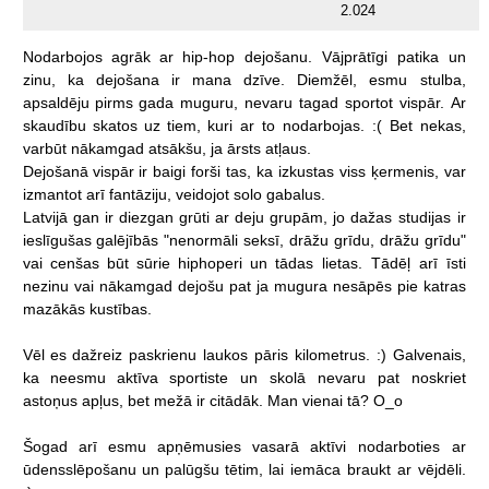
2.024
Nodarbojos
agrāk
ar
hip-hop
dejošanu.
Vājprātīgi
patika
un
zinu,
ka
dejošana
ir
mana
dzīve.
Diemžēl,
esmu
stulba,
apsaldēju
pirms
gada
muguru,
nevaru
tagad
sportot
vispār.
Ar
skaudību
skatos
uz
tiem,
kuri
ar
to
nodarbojas.
:(
Bet
nekas,
varbūt
nākamgad
atsākšu,
ja
ārsts
atļaus.
Dejošanā
vispār
ir
baigi
forši
tas,
ka
izkustas
viss
ķermenis,
var
izmantot
arī
fantāziju,
veidojot
solo
gabalus.
Latvijā
gan
ir
diezgan
grūti
ar
deju
grupām,
jo
dažas
studijas
ir
ieslīgušas
galējībās
"nenormāli
seksī,
drāžu
grīdu,
drāžu
grīdu"
vai
cenšas
būt
sūrie
hiphoperi
un
tādas
lietas.
Tādēļ
arī
īsti
nezinu
vai
nākamgad
dejošu
pat
ja
mugura
nesāpēs
pie
katras
mazākās
kustības.
Vēl
es
dažreiz
paskrienu
laukos
pāris
kilometrus.
:)
Galvenais,
ka
neesmu
aktīva
sportiste
un
skolā
nevaru
pat
noskriet
astoņus
apļus,
bet
mežā
ir
citādāk.
Man
vienai
tā?
O_o
Šogad
arī
esmu
apņēmusies
vasarā
aktīvi
nodarboties
ar
ūdensslēpošanu
un
palūgšu
tētim,
lai
iemāca
braukt
ar
vējdēli.