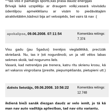
^^tas
viss
ir
pamatīgs
sports,kas
prasa
daudz
enerģijas
Brīvajā
laikā
uzspēlēju
ar
draugem
voliķi,vasarā
visvisādu
ūdentilpņu
apmeklēšanu
ar
visām
to
piedāvātajām
atraktivitātēm,kādrezi
bija
arī
velosipēds,
bet
vairs
tā
nav
:(
apokalipse
, 09.06.2008. 07:11:54
Komentāra reitings:
7.374
Visu
gadu
(jau
5gadus)
trenējos
vieglatlētikā,
precīzāk
skriešanā.
Nu,
tas
ir
ļoti
nogurdinoši,
un
ja
vēl
vēlos
labas
sekmes
skolā,
tad
nogurums
liels.
Vasarā,
kad
netrenējos
pie
trenera,
katru
rītu
skrienu
krosu,
kā
arī
vakaros
vingrošana
(presīte,
piepumpēšanās,
pietupieni
utt.)
dzēsts lietotājs, 09.06.2008. 10:56:22
Komentāra reitings:
12.748
ikdienā
bieži
sanāk
diezgan
daudz
ar
velo
iemīt,
jo
tā
kā
man
nav
auto
vadītāja
apliecības,
tad
nav
citu
variantu.