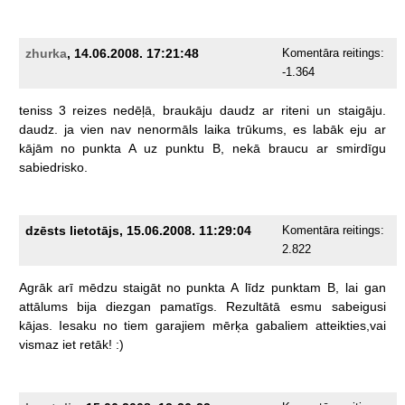
zhurka
, 14.06.2008. 17:21:48
Komentāra reitings:
-1.364
teniss
3
reizes
nedēļā,
braukāju
daudz
ar
riteni
un
staigāju.
daudz.
ja
vien
nav
nenormāls
laika
trūkums,
es
labāk
eju
ar
kājām
no
punkta
A
uz
punktu
B,
nekā
braucu
ar
smirdīgu
sabiedrisko.
dzēsts lietotājs, 15.06.2008. 11:29:04
Komentāra reitings:
2.822
Agrāk
arī
mēdzu
staigāt
no
punkta
A
līdz
punktam
B,
lai
gan
attālums
bija
diezgan
pamatīgs.
Rezultātā
esmu
sabeigusi
kājas.
Iesaku
no
tiem
garajiem
mērķa
gabaliem
atteikties,vai
vismaz
iet
retāk!
:)