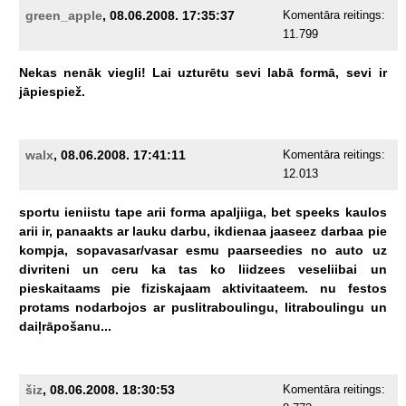
green_apple
, 08.06.2008. 17:35:37
Komentāra reitings:
11.799
Nekas
nenāk
viegli!
Lai
uzturētu
sevi
labā
formā,
sevi
ir
jāpiespiež.
walx
, 08.06.2008. 17:41:11
Komentāra reitings:
12.013
sportu
ieniistu
tape
arii
forma
apaljiiga,
bet
speeks
kaulos
arii
ir,
panaakts
ar
lauku
darbu,
ikdienaa
jaaseez
darbaa
pie
kompja,
sopavasar/vasar
esmu
paarseedies
no
auto
uz
divriteni
un
ceru
ka
tas
ko
liidzees
veseliibai
un
pieskaitaams
pie
fiziskajaam
aktivitaateem.
nu
festos
protams
nodarbojos
ar
puslitraboulingu,
litraboulingu
un
daiļrāpošanu...
šiz
, 08.06.2008. 18:30:53
Komentāra reitings: