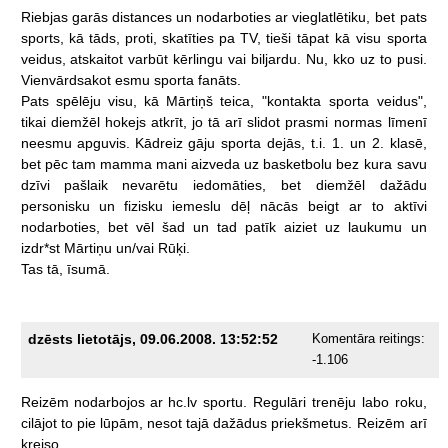
Riebjas
garās
distances
un
nodarboties
ar
vieglatlētiku,
bet
pats
sports,
kā
tāds,
proti,
skatīties
pa
TV,
tieši
tāpat
kā
visu
sporta
veidus,
atskaitot
varbūt
kērlingu
vai
biljardu.
Nu,
kko
uz
to
pusi.
Vienvārdsakot
esmu
sporta
fanāts.
Pats
spēlēju
visu,
kā
Mārtiņš
teica,
"kontakta
sporta
veidus",
tikai
diemžēl
hokejs
atkrīt,
jo
tā
arī
slidot
prasmi
normas
līmenī
neesmu
apguvis.
Kādreiz
gāju
sporta
dejās,
t.i.
1.
un
2.
klasē,
bet
pēc
tam
mamma
mani
aizveda
uz
basketbolu
bez
kura
savu
dzīvi
pašlaik
nevarētu
iedomāties,
bet
diemžēl
dažādu
personisku
un
fizisku
iemeslu
dēļ
nācās
beigt
ar
to
aktīvi
nodarboties,
bet
vēl
šad
un
tad
patīk
aiziet
uz
laukumu
un
izdr*st
Mārtiņu
un/vai
Rūķi.
Tas
tā,
īsumā.
dzēsts lietotājs, 09.06.2008. 13:52:52
Komentāra reitings:
-1.106
Reizēm
nodarbojos
ar
hc.lv
sportu.
Regulāri
trenēju
labo
roku,
cilājot
to
pie
lūpām,
nesot
tajā
dažādus
priekšmetus.
Reizēm
arī
kreiso.