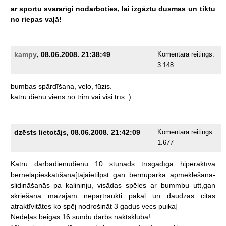
ar
sportu
svararīgi
nodarboties,
lai
izgāztu
dusmas
un
tiktu
no
riepas
vaļā!
kampy
, 08.06.2008. 21:38:49
Komentāra reitings:
3.148
bumbas
spārdīšana,
velo,
fūzis.
katru
dienu
viens
no
trim
vai
visi
trīs
:)
dzēsts lietotājs, 08.06.2008. 21:42:09
Komentāra reitings:
1.677
Katru
darbadienudienu
10
stunads
trīsgadīga
hiperaktīva
bērneļapieskatīšana[tajāietilpst
gan
bērnuparka
apmeklēšana-
slidināšanās
pa
kalininju,
visādas
spēles
ar
bummbu
utt,gan
skriešana
mazajam
nepaŗtraukti
pakaļ
un
daudzas
citas
atraktīvitātes
ko
spēj
nodrošināt
3
gadus
vecs
puika]
Nedēļas
beigās
16
sundu
darbs
naktsklubā!