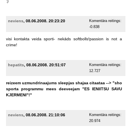
:)
neviens
, 08.06.2008. 20:23:20
Komentāra reitings:
-0.838
visi
kontakta
veida
sporti-
nekāds
softbolls!passion
is
not
a
crime!
hepatits
, 08.06.2008. 20:51:07
Komentāra reitings:
12.727
reizeem
uzmundrinaajums
sleepjas
shajaa
citaataa
-->
"sho
sporta
programmu
mees
deeveejam
"ES
IENIITSU
SAVU
KJERMENI"!"
neviens
, 08.06.2008. 21:10:06
Komentāra reitings:
20.974