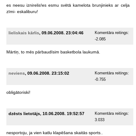
es
neesu
iznirelis!es
esmu
svētā
kamelota
brunjinieks
ar
celja
zīmi-
eskaliburu!
lieliskais kārlis
, 09.06.2008. 23:04:46
Komentāra reitings:
-2.085
Mārtiņ,
to
mēs
pārbaudīsim
basketbola
laukumā.
neviens
, 09.06.2008. 23:15:02
Komentāra reitings:
-0.755
obligātoriski!
dzēsts lietotājs, 10.06.2008. 19:52:57
Komentāra reitings:
3.033
nesportoju,
ja
vien
katlu
klapēšana
skaitās
sports..