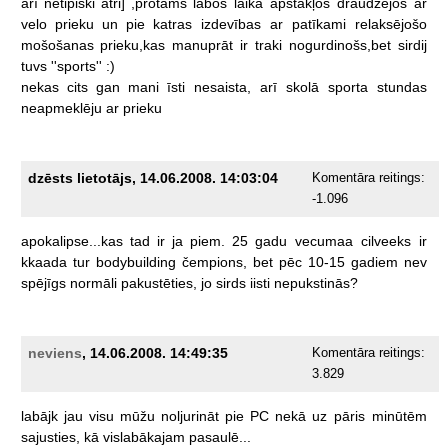
arī
netipiski
ātri]
,protams
labos
laika
apstākļos
draudzējos
ar
velo
prieku
un
pie
katras
izdevības
ar
patīkami
relaksējošo
mošošanas
prieku,kas
manuprāt
ir
traki
nogurdinošs,bet
sirdij
tuvs
''sports''
:)
nekas
cits
gan
mani
īsti
nesaista,
arī
skolā
sporta
stundas
neapmeklēju
ar
prieku
dzēsts lietotājs, 14.06.2008. 14:03:04
Komentāra reitings:
-1.096
apokalipse...kas
tad
ir
ja
piem.
25
gadu
vecumaa
cilveeks
ir
kkaada
tur
bodybuilding
čempions,
bet
pēc
10-15
gadiem
nev
spējīgs
normāli
pakustēties,
jo
sirds
iisti
nepukstinās?
neviens
, 14.06.2008. 14:49:35
Komentāra reitings:
3.829
labājk
jau
visu
mūžu
noljurināt
pie
PC
nekā
uz
pāris
minūtēm
sajusties,
kā
vislabākajam
pasaulē...