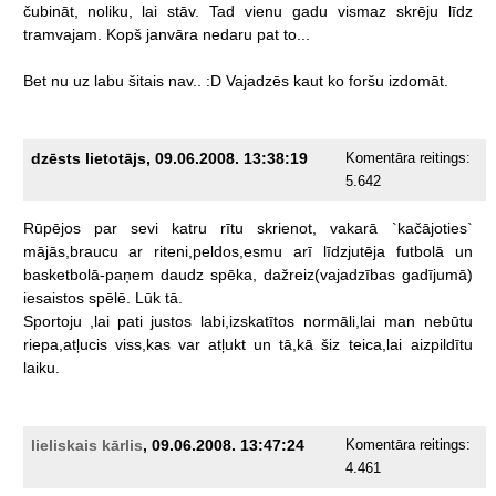
čubināt,
noliku,
lai
stāv.
Tad
vienu
gadu
vismaz
skrēju
līdz
tramvajam.
Kopš
janvāra
nedaru
pat
to...
Bet
nu
uz
labu
šitais
nav..
:D
Vajadzēs
kaut
ko
foršu
izdomāt.
dzēsts lietotājs, 09.06.2008. 13:38:19
Komentāra reitings:
5.642
Rūpējos
par
sevi
katru
rītu
skrienot,
vakarā
`kačājoties`
mājās,braucu
ar
riteni,peldos,esmu
arī
līdzjutēja
futbolā
un
basketbolā-paņem
daudz
spēka,
dažreiz(vajadzības
gadījumā)
iesaistos
spēlē.
Lūk
tā.
Sportoju
,lai
pati
justos
labi,izskatītos
normāli,lai
man
nebūtu
riepa,atļucis
viss,kas
var
atļukt
un
tā,kā
šiz
teica,lai
aizpildītu
laiku.
lieliskais kārlis
, 09.06.2008. 13:47:24
Komentāra reitings:
4.461