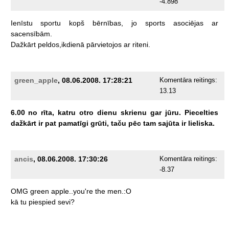
-4.898
Ienīstu
sportu
kopš
bērnības,
jo
sports
asociējas
ar
sacensībām.
Dažkārt
peldos,ikdienā
pārvietojos
ar
riteni.
green_apple
, 08.06.2008. 17:28:21
Komentāra reitings:
13.13
6.00
no
rīta,
katru
otro
dienu
skrienu
gar
jūru.
Piecelties
dažkārt
ir
pat
pamatīgi
grūti,
taču
pēc
tam
sajūta
ir
lieliska.
ancis
, 08.06.2008. 17:30:26
Komentāra reitings:
-8.37
OMG
green
apple..you're
the
men.:O
kā
tu
piespied
sevi?