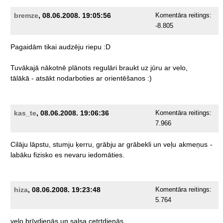
bremze
, 08.06.2008. 19:05:56
Komentāra reitings:
-8.805
Pagaidām
tikai
audzēju
riepu
:D
Tuvākajā
nākotnē
plānots
regulāri
braukt
uz
jūru
ar
velo,
tālākā
-
atsākt
nodarboties
ar
orientēšanos
:)
kas_te
, 08.06.2008. 19:06:36
Komentāra reitings:
7.966
Cilāju
lāpstu,
stumju
ķerru,
grābju
ar
grābekli
un
veļu
akmeņus
-
labāku
fizisko
es
nevaru
iedomāties.
hiza
, 08.06.2008. 19:23:48
Komentāra reitings:
5.764
velo
brīvdienās
un
salsa
cetrtdienās.