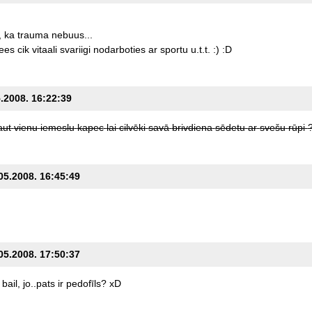
,
ka
trauma
nebuus...
ees
cik
vitaali
svariigi
nodarboties
ar
sportu
u.t.t.
:)
:D
5.2008. 16:22:39
aut
vienu
iemeslu
kapec
lai
cilvēki
savā
brivdiena
sēdetu
ar
svešu
rūpi
.05.2008. 16:45:49
.05.2008. 17:50:37
bail,
jo..pats
ir
pedofīls?
xD