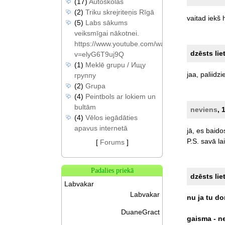
(17)
Autoskolas
(2)
Triku skrejriteņis Rīgā
vaitad
iekš
(5)
Labs sākums
veiksmīgai nākotnei.
https://www.youtube.com/watch?
dzēsts lie
v=elyG6T9uj9Q
(1)
Meklē grupu / Ищу
jaa,
paliidzie
группу
(2)
Grupa
(4)
Peintbols ar lokiem un
bultām
neviens
, 
(4)
Vēlos iegādāties
apavus internetā
jā,
es
baido
P.S.
savā
la
[
Forums
]
Padalies priekā
dzēsts lie
Labvakar
Labvakar
nu
ja
tu
do
DuaneGract
gaisma
-
n