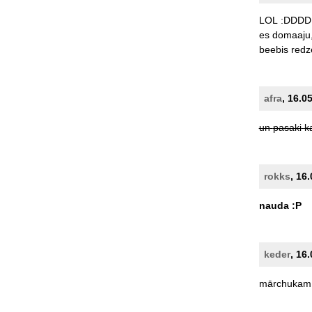
LOL
:DDDD
es
domaaju
beebis
redz
afra
, 16.0
un
pasaki
k
rokks
, 16
nauda
:P
keder
, 16
mārchukam