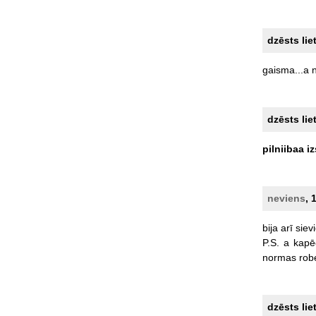
dzēsts lie
gaisma...a
dzēsts lie
pilniibaa
iz
neviens
, 
bija
arī
siev
P.S.
a
kapē
normas
rob
dzēsts lie