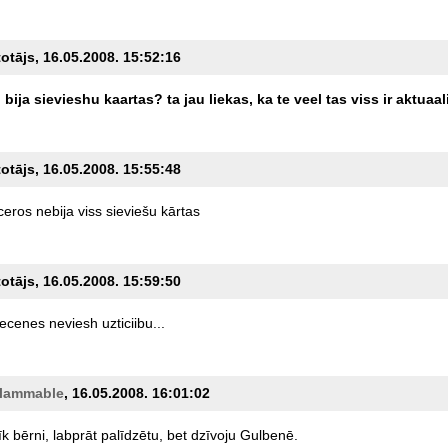
totājs, 16.05.2008. 15:52:16
i
bija
sievieshu
kaartas?
ta
jau
liekas,
ka
te
veel
tas
viss
ir
aktuaal
totājs, 16.05.2008. 15:55:48
ceros
nebija
viss
sieviešu
kārtas
totājs, 16.05.2008. 15:59:50
vecenes
neviesh
uzticiibu...
flammable
, 16.05.2008. 16:01:02
īk
bērni,
labprāt
palīdzētu,
bet
dzīvoju
Gulbenē.