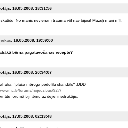
totājs, 16.05.2008. 18:31:56
eskatīšu.
No
manis
nevienam
trauma
vēl
nav
bijusi!
Mazuļi
mani
mīl.
_nekas
, 16.05.2008. 19:59:00
labākā
bērna
pagatavošanas
recepte?
totājs, 16.05.2008. 20:34:07
ahaha!
''plaša
mēroga
pedofīlu
skandāls''
:DDD
www.hc.lv/forums/nejedzibas/927/
ernātu
forumā
biji
tēmu
uz
šejieni
iedrukājis.
totājs, 17.05.2008. 02:13:48