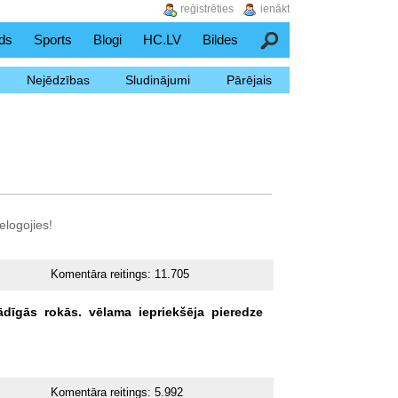
reģistrēties
ienākt
ds
Sports
Blogi
HC.LV
Bildes
Meklēšana
Nejēdzības
Sludinājumi
Pārējais
elogojies!
Komentāra reitings:
11.705
ādīgās
rokās.
vēlama
iepriekšēja
pieredze
Komentāra reitings:
5.992