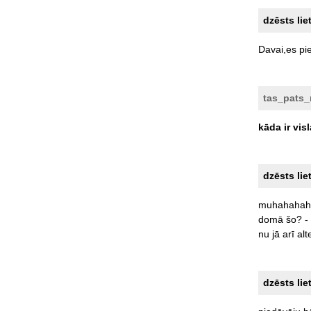
dzēsts lie
Davai,es
pi
tas_pats
kāda
ir
vis
dzēsts lie
muhahahah
domā
šo?
-
nu
jā
arī
alt
dzēsts lie