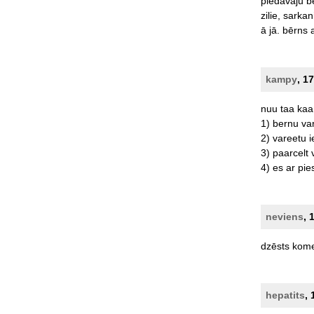
piedāvāju
b
zilie,
sarkan
ā
jā.
bērns
kampy
, 1
nuu
taa
kaa
1)
bernu
va
2)
vareetu
i
3)
paarcelt
4)
es
ar
pie
neviens
, 
dzēsts
kome
hepatits
, 