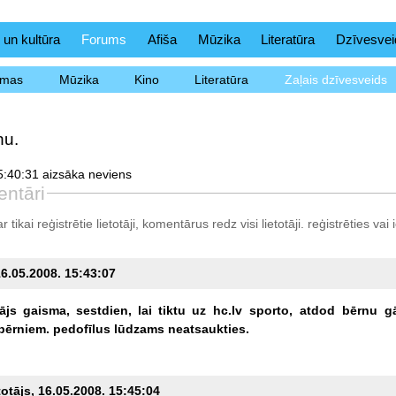
 un kultūra
Forums
Afiša
Mūzika
Literatūra
Dzīvesvei
ēmas
Mūzika
Kino
Literatūra
Zaļais dzīvesveids
nu.
:40:31 aizsāka neviens
ntāri
tikai reģistrētie lietotāji, komentārus redz visi lietotāji.
reģistrēties
vai i
16.05.2008. 15:43:07
tājs
gaisma,
sestdien,
lai
tiktu
uz
hc.lv
sporto,
atdod
bērnu
g
bērniem.
pedofīlus
lūdzams
neatsaukties.
totājs, 16.05.2008. 15:45:04