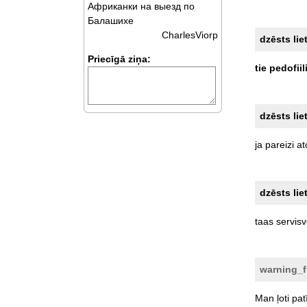
Африканки на выезд по
Балашихе
CharlesViorp
dzēsts lie
Priecīgā ziņa:
tie
pedofiil
dzēsts lie
ja
pareizi
at
dzēsts lie
taas
servis
warning_
Man
ļoti
pat