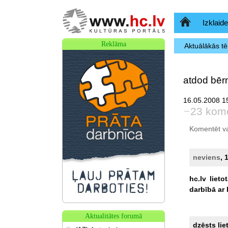
Sākumlapa
Izklaide
Reklāma
Aktuālākās t
atdod bēr
16.05.2008 15
23 kome
Komentēt var 
neviens
, 
hc.lv
lieto
darbībā
ar
Aktualitātes forumā
dzēsts lie