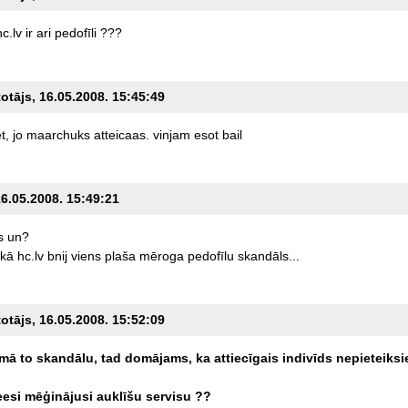
hc.lv
ir
ari
pedofīli
???
totājs, 16.05.2008. 15:45:49
t,
jo
maarchuks
atteicaas.
vinjam
esot
bail
16.05.2008. 15:49:21
s
un?
ikā
hc.lv
bnij
viens
plaša
mēroga
pedofīlu
skandāls...
totājs, 16.05.2008. 15:52:09
mā
to
skandālu,
tad
domājams,
ka
attiecīgais
indivīds
nepieteiksi
eesi
mēģinājusi
auklīšu
servisu
??