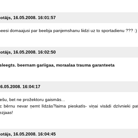
totājs, 16.05.2008. 16:01:57
neesi
domaajusi
par
beebja
panjemshanu
liidzi
uz
to
sportadienu
???
:)
totājs, 16.05.2008. 16:02:50
sleegts.
beernam
gariigaa,
moraalaa
trauma
garanteeta
16.05.2008. 16:04:17
iešu,
bet
ne
prožektoru
gaismās...
c
bērnu
nevar
ņemt
līdzās?laima
pieskatīs-
viņai
visādi
dzīvnieki
pa
ezjaas!
totājs, 16.05.2008. 16:04:45