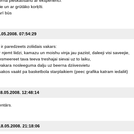
ērna
pieskatīšanu
ar
ekspērienci.
ie
un
ar
grūtāko
korķīti.
arī
būs
7.05.2008. 07:54:29
ir
paredzeets
zoliidais
vakars:
r
njemt
liidzi,
kamazu
un
moishu
vinja
jau
paziist,
daleeji
visi
saveejie,
esmeereet
tava
teeva
treshajai
sievai
uz
to
laiku,
vakara
nosleeguma
dalju
uz
beerna
dziivesvietu
sakos
vaakt
pa
basketbola
starplaikiem
(peec
grafika
katram
iedaliit)
18.05.2008. 12:48:14
ntārs.
18.05.2008. 21:18:06