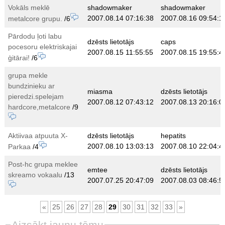
Vokāls meklē
shadowmaker
shadowmaker
2007.08.14 07:16:38
2007.08.16 09:54:1
metalcore grupu.
/6
Pārdodu ļoti labu
dzēsts lietotājs
caps
pocesoru elektriskajai
2007.08.15 11:55:55
2007.08.15 19:55:4
ģitārai!
/6
grupa mekle
bundzinieku ar
miasma
dzēsts lietotājs
pieredzi.spelejam
2007.08.12 07:43:12
2007.08.13 20:16:0
hardcore,metalcore
/9
Aktiivaa atpuuta X-
dzēsts lietotājs
hepatits
2007.08.10 13:03:13
2007.08.10 22:04:4
Parkaa
/4
Post-hc grupa meklee
emtee
dzēsts lietotājs
skreamo vokaalu
/13
2007.07.25 20:47:09
2007.08.03 08:46:5
«
25
26
27
28
29
30
31
32
33
»
Aizsākt jaunu tēmu