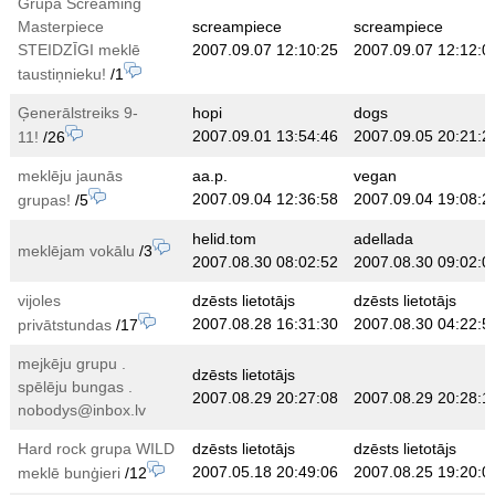
Grupa Screaming
Masterpiece
screampiece
screampiece
STEIDZĪGI meklē
2007.09.07 12:10:25
2007.09.07 12:12:0
taustiņnieku!
/1
Ģenerālstreiks 9-
hopi
dogs
2007.09.01 13:54:46
2007.09.05 20:21:2
11!
/26
meklēju jaunās
aa.p.
vegan
2007.09.04 12:36:58
2007.09.04 19:08:2
grupas!
/5
helid.tom
adellada
meklējam vokālu
/3
2007.08.30 08:02:52
2007.08.30 09:02:0
vijoles
dzēsts lietotājs
dzēsts lietotājs
2007.08.28 16:31:30
2007.08.30 04:22:5
privātstundas
/17
mejkēju grupu .
dzēsts lietotājs
spēlēju bungas .
2007.08.29 20:27:08
2007.08.29 20:28:1
nobodys@inbox.lv
Hard rock grupa WILD
dzēsts lietotājs
dzēsts lietotājs
2007.05.18 20:49:06
2007.08.25 19:20:0
meklē bunģieri
/12