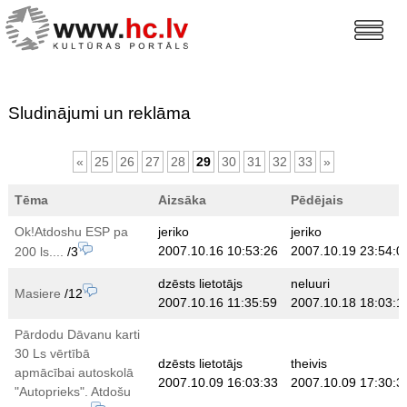
Sludinājumi un reklāma
«
25
26
27
28
29
30
31
32
33
»
Tēma
Aizsāka
Pēdējais
Ok!Atdoshu ESP pa
jeriko
jeriko
2007.10.16 10:53:26
2007.10.19 23:54:0
200 ls....
/3
dzēsts lietotājs
neluuri
Masiere
/12
2007.10.16 11:35:59
2007.10.18 18:03:1
Pārdodu Dāvanu karti
30 Ls vērtībā
dzēsts lietotājs
theivis
apmācībai autoskolā
2007.10.09 16:03:33
2007.10.09 17:30:3
"Autoprieks". Atdošu