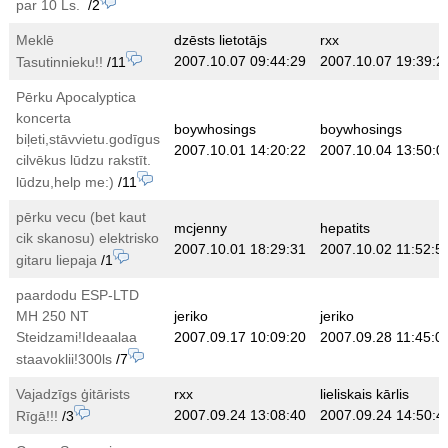
par 10 Ls.
/2
Meklē
dzēsts lietotājs
rxx
2007.10.07 09:44:29
2007.10.07 19:39:2
Tasutinnieku!!
/11
Pērku Apocalyptica
koncerta
boywhosings
boywhosings
biļeti,stāvvietu.godīgus
2007.10.01 14:20:22
2007.10.04 13:50:0
cilvēkus lūdzu rakstīt.
lūdzu,help me:)
/11
pērku vecu (bet kaut
mcjenny
hepatits
cik skanosu) elektrisko
2007.10.01 18:29:31
2007.10.02 11:52:5
gitaru liepaja
/1
paardodu ESP-LTD
MH 250 NT
jeriko
jeriko
Steidzami!Ideaalaa
2007.09.17 10:09:20
2007.09.28 11:45:0
staavoklii!300ls
/7
Vajadzīgs ģitārists
rxx
lieliskais kārlis
2007.09.24 13:08:40
2007.09.24 14:50:4
Rīgā!!!
/3