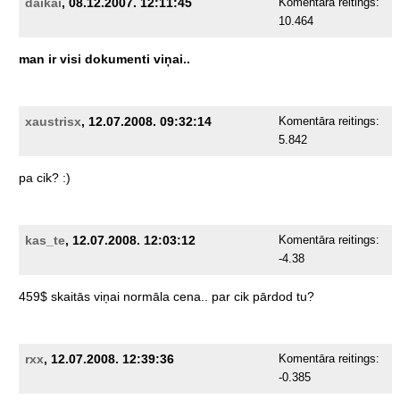
daikai
, 08.12.2007. 12:11:45
Komentāra reitings:
10.464
man
ir
visi
dokumenti
viņai..
xaustrisx
, 12.07.2008. 09:32:14
Komentāra reitings:
5.842
pa
cik?
:)
kas_te
, 12.07.2008. 12:03:12
Komentāra reitings:
-4.38
459$
skaitās
viņai
normāla
cena..
par
cik
pārdod
tu?
rxx
, 12.07.2008. 12:39:36
Komentāra reitings:
-0.385