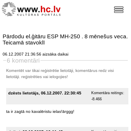
Pārdodu el.ģitāru ESP MH-250 . 8 mēnešus veca.
Teicamā stavoklī
06.12.2007 21:36:56 aizsāka daikai
6 komentāri
Komentēt var tikai reģistrētie lietotāji, komentārus redz visi
lietotāji.
reģistrēties
vai ielogojies!
dzēsts lietotājs, 06.12.2007. 22:30:45
Komentāra reitings:
-8.466
ta
ir
zagtā
no
kavalēristu
ielas!ārggg!