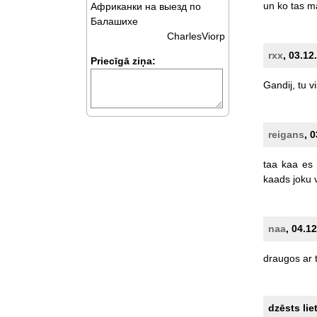
un
ko
tas
m
Африканки на выезд по
Балашихе
CharlesViorp
rxx
, 03.12
Priecīgā ziņa:
Gandij,
tu
v
reigans
, 
taa
kaa
es
kaads
joku
naa
, 04.1
draugos
ar
dzēsts lie