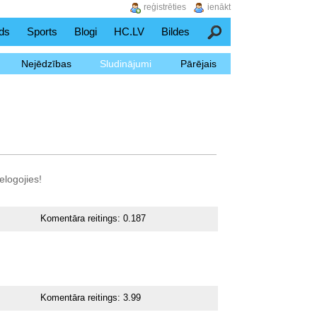
reģistrēties
ienākt
ds
Sports
Blogi
HC.LV
Bildes
Meklēšana
Nejēdzības
Sludinājumi
Pārējais
elogojies!
Komentāra reitings:
0.187
Komentāra reitings:
3.99