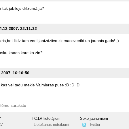
m
tak
jubilejs
drīzumā
ja?
04.12.2007. 22:11:32
ris,bet
liidz
tam
veel
jaaizdziivo
ziemassveetki
un
jaunais
gads!
;)
sku,kaads
kaut
ko
zin?
2.2007. 16:10:50
kas
vēl
tādu
meklē
Valmieras
pusē
:D
:D
:D
 tēmu sarakstu
V
HC.LV lietotājiem
Seko jaunumiem
LV
Lietošanas noteikumi
Twitter