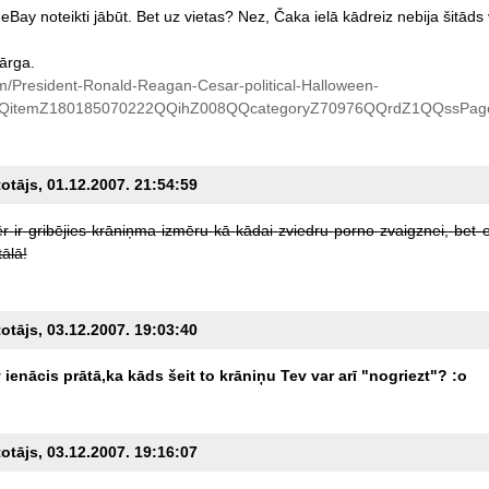
eBay
noteikti
jābūt.
Bet
uz
vietas?
Nez,
Čaka
ielā
kādreiz
nebija
šitāds
ārga.
m/President-Ronald-Reagan-Cesar-political-Halloween-
itemZ180185070222QQihZ008QQcategoryZ70976QQrdZ1QQssPa
totājs, 01.12.2007. 21:54:59
ēr
ir
gribējies
krāniņma
izmēru
kā
kādai
zviedru
porno
zvaigznei,
bet
tālā!
totājs, 03.12.2007. 19:03:40
v
ienācis
prātā,ka
kāds
šeit
to
krāniņu
Tev
var
arī
"nogriezt"?
:o
totājs, 03.12.2007. 19:16:07