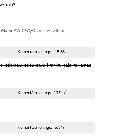
veikals?
geNameZWD2VQQcmdZViewItem
Komentāra reitings:
-15.88
es
izdomāju
celšu
savu
krāniņu
šajā
reklāmas
Komentāra reitings:
10.927
Komentāra reitings:
-5.947