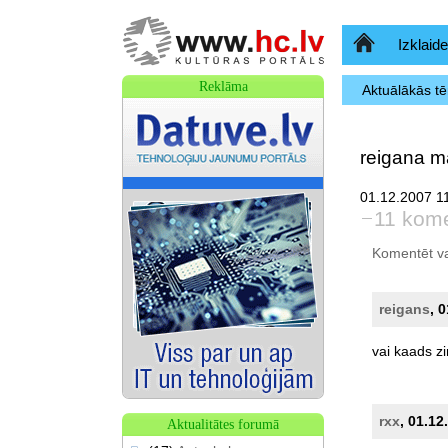
Sākumlapa
Izklaide
Reklāma
Aktuālākās t
reigana 
01.12.2007 11
11 kome
Komentēt var 
reigans
, 
vai
kaads
zi
rxx
, 01.12
Aktualitātes forumā