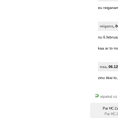
eu
reigana
reigans
, 
nu
6.februaa
kaa
ar
to
ma
naa
, 06.1
zinu
tikai
to,
atpakaļ uz
Par HC.L
Par HC.