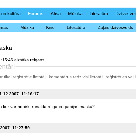
 un kultūra
Forums
Afiša
Mūzika
Literatūra
Dzīvesvei
ēmas
Mūzika
Kino
Literatūra
Zaļais dzīvesveids
maska
:15:46 aizsāka reigans
ntāri
tikai reģistrētie lietotāji, komentārus redz visi lietotāji.
reģistrēties
vai i
01.12.2007. 11:16:17
n
kur
var
nopirkt
ronalda
reigana
gumijas
masku?
.2007. 11:27:59