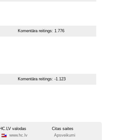
Komentāra reitings:
1.776
Komentāra reitings:
-1.123
HC.LV valodas
Citas saites
www.hc.lv
Apsveikumi