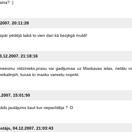
aina?
:)
.2007. 20:11:28
ispār
pēdējā
laikā
to
vien
dari
kā
bezjēgā
muldi!
03.12.2007. 21:18:16
neesmu
riidzinieks,prasu
vai
gadijumaa
uz
Maskavas
ielas,
netālu
n
veikalinjsh,
kuraa
to
masku
vareetu
nopirkt.
2.2007. 15:01:50
tāds
jautājums
kaut
kur
nepavīdēja
?
:D
totājs, 04.12.2007. 21:03:43