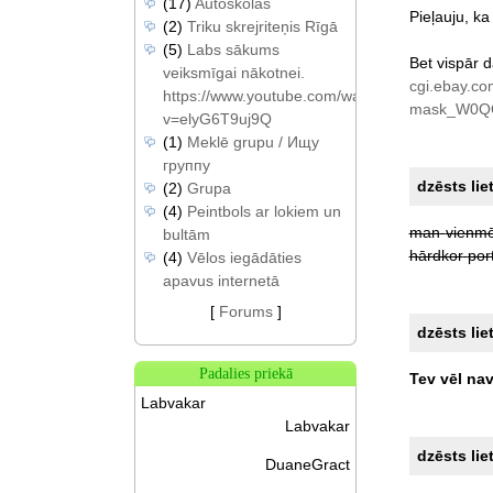
(17)
Autoskolas
Pieļauju,
ka
(2)
Triku skrejriteņis Rīgā
(5)
Labs sākums
Bet
vispār
d
veiksmīgai nākotnei.
cgi.ebay.co
https://www.youtube.com/watch?
mask_W0QQ
v=elyG6T9uj9Q
(1)
Meklē grupu / Ищу
группу
dzēsts lie
(2)
Grupa
(4)
Peintbols ar lokiem un
man
vienm
bultām
hārdkor
por
(4)
Vēlos iegādāties
apavus internetā
[
Forums
]
dzēsts lie
Padalies priekā
Tev
vēl
na
Labvakar
Labvakar
dzēsts lie
DuaneGract