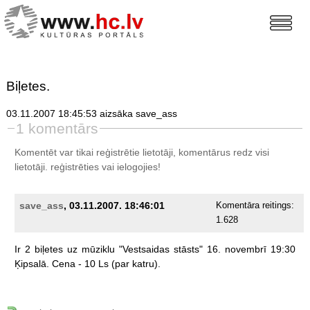
Biļetes.
03.11.2007 18:45:53 aizsāka save_ass
1 komentārs
Komentēt var tikai reģistrētie lietotāji, komentārus redz visi
lietotāji.
reģistrēties
vai ielogojies!
save_ass
, 03.11.2007. 18:46:01
Komentāra reitings:
1.628
Ir
2
biļetes
uz
mūziklu
"Vestsaidas
stāsts"
16.
novembrī
19:30
Ķipsalā.
Cena
-
10
Ls
(par
katru).