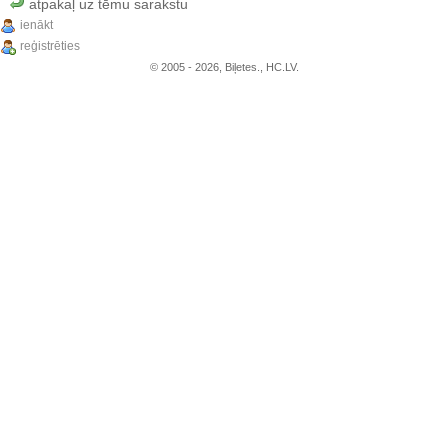
atpakaļ uz tēmu sarakstu
ienākt
reģistrēties
© 2005 - 2026, Biļetes., HC.LV.