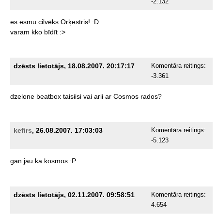
-2.132
es
esmu
cilvēks
Orķestris!
:D
varam
kko
bīdīt
:>
dzēsts lietotājs, 18.08.2007. 20:17:17
Komentāra reitings:
-3.361
dzelone
beatbox
taisiisi
vai
arii
ar
Cosmos
rados?
kefirs
, 26.08.2007. 17:03:03
Komentāra reitings:
-5.123
gan
jau
ka
kosmos
:P
dzēsts lietotājs, 02.11.2007. 09:58:51
Komentāra reitings:
4.654