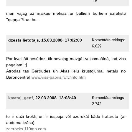
1.5
man
vajag
uz
maikas
melnas
ar
baltiem
burtiem
uzrakstu
''ņuņņa"'!true
hc...
dzēsts lietotājs, 15.03.2008. 17:02:09
Komentāra reitings:
6.629
Par
kvalitāti
nesūdoz,
tik
nevajag
mazgāt
veļasmašīnā,
tad
viss
pagalam!
:|
Atrodas
tas
Ģertrūdes
un
Akas
ielu
krustojumā,
netālu
no
Baroncentra!
www.viss-papirs.lv/lv/info.htm
kmataj_genf
, 22.03.2008. 13:08:40
Komentāra reitings:
2.742
te
ir
daži
krekli,
un
ir
iespeja
vēl
uzdrukāt
kādu
trafaretu
(ar
auduma
krāsu):
zeerocks.110mb.com