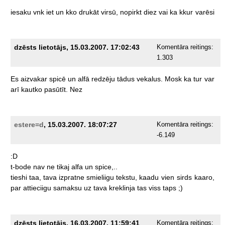
iesaku
vnk
iet
un
kko
drukāt
virsū,
nopirkt
diez
vai
ka
kkur
varēsi
dzēsts lietotājs, 15.03.2007. 17:02:43
Komentāra reitings:
1.303
Es
aizvakar
spicē
un
alfā
redzēju
tādus
vekalus.
Mosk
ka
tur
var
arī
kautko
pasūtīt.
Nez
estere=d
, 15.03.2007. 18:07:27
Komentāra reitings:
-6.149
:D
t-bode
nav
ne
tikaj
alfa
un
spice,..
tieshi
taa,
tava
izpratne
smieliigu
tekstu,
kaadu
vien
sirds
kaaro,
par
attieciigu
samaksu
uz
tava
kreklinja
tas
viss
taps
;)
dzēsts lietotājs, 16.03.2007. 11:59:41
Komentāra reitings: