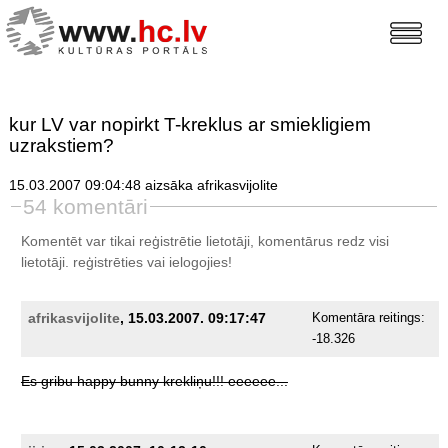
kur LV var nopirkt T-kreklus ar smiekligiem
uzrakstiem?
15.03.2007 09:04:48 aizsāka afrikasvijolite
54 komentāri
Komentēt var tikai reģistrētie lietotāji, komentārus redz visi
lietotāji.
reģistrēties
vai ielogojies!
afrikasvijolite
, 15.03.2007. 09:17:47
Komentāra reitings:
-18.326
Es
gribu
happy
bunny
krekliņu!!!
eeeeee...