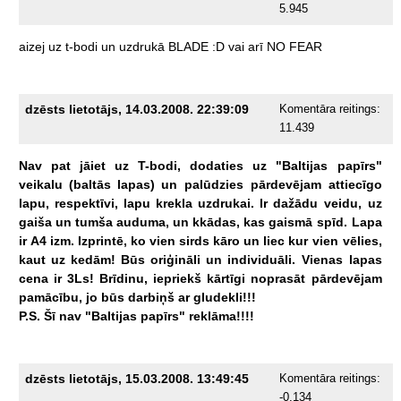
5.945
aizej
uz
t-bodi
un
uzdrukā
BLADE
:D
vai
arī
NO
FEAR
dzēsts lietotājs, 14.03.2008. 22:39:09
Komentāra reitings:
11.439
Nav
pat
jāiet
uz
T-bodi,
dodaties
uz
"Baltijas
papīrs"
veikalu
(baltās
lapas)
un
palūdzies
pārdevējam
attiecīgo
lapu,
respektīvi,
lapu
krekla
uzdrukai.
Ir
dažādu
veidu,
uz
gaiša
un
tumša
auduma,
un
kkādas,
kas
gaismā
spīd.
Lapa
ir
A4
izm.
Izprintē,
ko
vien
sirds
kāro
un
liec
kur
vien
vēlies,
kaut
uz
kedām!
Būs
oriģināli
un
individuāli.
Vienas
lapas
cena
ir
3Ls!
Brīdinu,
iepriekš
kārtīgi
noprasāt
pārdevējam
pamācību,
jo
būs
darbiņš
ar
gludekli!!!
P.S.
Šī
nav
"Baltijas
papīrs"
reklāma!!!!
dzēsts lietotājs, 15.03.2008. 13:49:45
Komentāra reitings:
-0.134