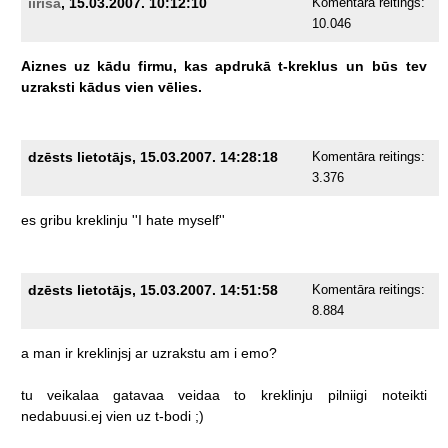
iirisa
, 15.03.2007. 10:12:10
Komentāra reitings:
10.046
Aiznes
uz
kādu
firmu,
kas
apdrukā
t-kreklus
un
būs
tev
uzraksti
kādus
vien
vēlies.
dzēsts lietotājs, 15.03.2007. 14:28:18
Komentāra reitings:
3.376
es
gribu
kreklinju
''I
hate
myself''
dzēsts lietotājs, 15.03.2007. 14:51:58
Komentāra reitings:
8.884
a
man
ir
kreklinjsj
ar
uzrakstu
am
i
emo?
tu
veikalaa
gatavaa
veidaa
to
kreklinju
pilniigi
noteikti
nedabuusi.ej
vien
uz
t-bodi
;)