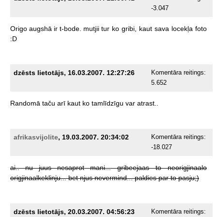
-3.047
Origo
augshā
ir
t-bode.
mutjii
tur
ko
gribi,
kaut
sava
locekļa
foto
:D
dzēsts lietotājs, 16.03.2007. 12:27:26
Komentāra reitings:
5.652
Randomā
taču
arī
kaut
ko
tamlīdzīgu
var
atrast..
afrikasvijolite
, 19.03.2007. 20:34:02
Komentāra reitings:
-18.027
ai..
nu
juus
nesaprot
mani...
gribeejaas
to
neorigjinaalo
origjinaalkeklinju...
bet
njus
nevermind...
paldies
par
to
pasju;)
dzēsts lietotājs, 20.03.2007. 04:56:23
Komentāra reitings: