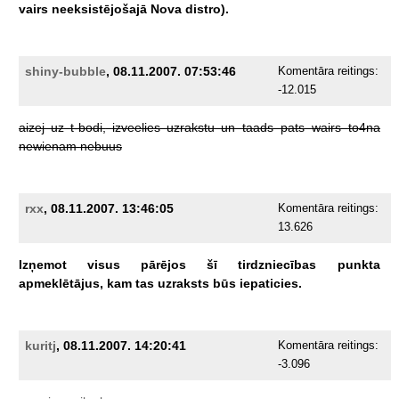
vairs
neeksistējošajā
Nova
distro).
shiny-bubble
, 08.11.2007. 07:53:46
Komentāra reitings:
-12.015
aizej
uz
t-bodi,
izveelies
uzrakstu
un
taads
pats
wairs
to4na
newienam
nebuus
rxx
, 08.11.2007. 13:46:05
Komentāra reitings:
13.626
Izņemot
visus
pārējos
šī
tirdzniecības
punkta
apmeklētājus,
kam
tas
uzraksts
būs
iepaticies.
kuritj
, 08.11.2007. 14:20:41
Komentāra reitings:
-3.096