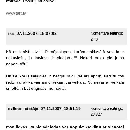
izstrāde.
Pasūtījumi
online
www.tart.lv
rxx
, 07.11.2007. 18:07:02
Komentāra reitings:
2.48
Kā
es
ienīstu
.lv
TLD
mājaslapas,
kurām
noklusētā
valoda
ir
nelatviešu,
ja
latviešu
ir
pieejama!!!
Nekad
neko
pie
jums
nepasūtīšu!
Un
tie
krekli
lielākties
ir
bezgaumīgi
vai
arī
apnīk,
kad
tu
tos
redzi
vairāk
kā
vienam
cilvēkam
vai
veikalā.
Nu
nevar
ar
veikala
šmotkām
būt
oriģināls,
nu
nevar.
dzēsts lietotājs, 07.11.2007. 18:51:19
Komentāra reitings:
28.827
man
liekas,
ka
pie
adeladas
var
nopirkt
krekliņu
ar
visnotaļ