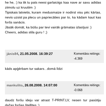
he
he,
:)
ka
tik
tu
pats
neesi
garlaiciigs
kaa
nave
ar
savu
adidas
ziimolu
uz
kruutiim
:)
Tipiskais
latvietis,
kuram
medusmaize
ir
nodirst
visu
pēc
kārtas,
nevis
uzsist
pa
plecu
un
papriecāties
par
to,
ka
kādam
kaut
kas
foršs
sanācis.
Jāsāk
domāt,
ka
būšu
par
tevi
vairāk
grāmatas
izlasījusi
:)
Cheers,
adidas
stila
guru
!
;)
jānis84
, 21.05.2008. 16:39:27
Komentāra reitings:
-4.369
kāds
apģērbam
tur
sakars...domā
līdzi
mankulito
, 26.08.2008. 14:07:00
Komentāra reitings:
-0.068
daudz
foršu
ideju
var
atrast
T-PRINT.LV,
nesen
tur
pasūtiju
dažas
foršas
štellītes
:)