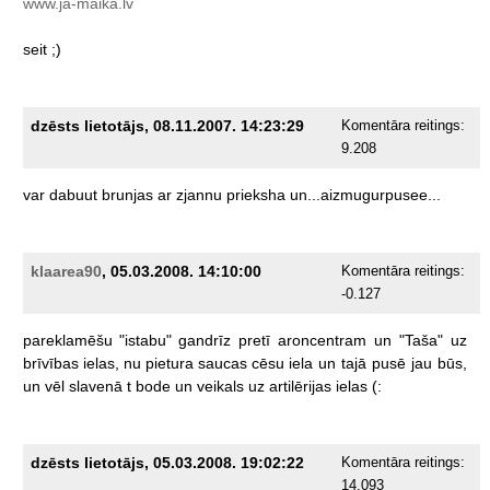
www.ja-maika.lv
seit
;)
dzēsts lietotājs, 08.11.2007. 14:23:29
Komentāra reitings:
9.208
var
dabuut
brunjas
ar
zjannu
prieksha
un...aizmugurpusee...
klaarea90
, 05.03.2008. 14:10:00
Komentāra reitings:
-0.127
pareklamēšu
"istabu"
gandrīz
pretī
aroncentram
un
"Taša"
uz
brīvības
ielas,
nu
pietura
saucas
cēsu
iela
un
tajā
pusē
jau
būs,
un
vēl
slavenā
t
bode
un
veikals
uz
artilērijas
ielas
(:
dzēsts lietotājs, 05.03.2008. 19:02:22
Komentāra reitings:
14.093