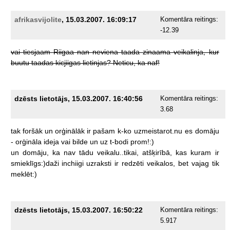
afrikasvijolite
, 15.03.2007. 16:09:17
Komentāra reitings:
-12.39
vai
tiesjaam
Riigaa
nan
neviena
taada
zinaama
veikalinja,
kur
buutu
taadas
kicjiigas
lietinjas?
Neticu,
ka
naf!
dzēsts lietotājs, 15.03.2007. 16:40:56
Komentāra reitings:
3.68
tak
foršāk
un
orģinālāk
ir
pašam
k-ko
uzmeistarot.nu
es
domāju
-
orģināla
ideja
vai
bilde
un
uz
t-bodi
prom!:)
un
domāju,
ka
nav
tādu
veikalu..tikai,
atšķirībā,
kas
kuram
ir
smieklīgs:)daži
inchiigi
uzraksti
ir
redzēti
veikalos,
bet
vajag
tik
meklēt:)
dzēsts lietotājs, 15.03.2007. 16:50:22
Komentāra reitings:
5.917