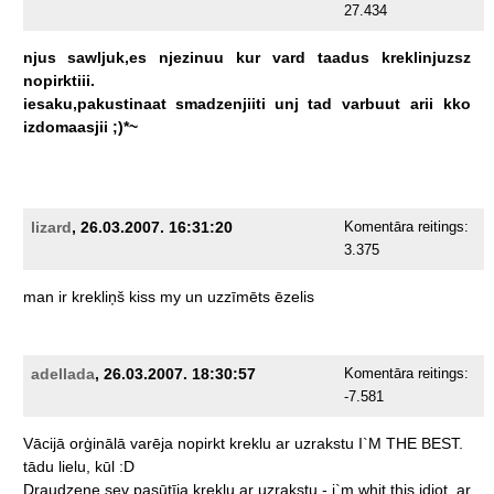
27.434
njus
sawljuk,es
njezinuu
kur
vard
taadus
kreklinjuzsz
nopirktiii.
iesaku,pakustinaat
smadzenjiiti
unj
tad
varbuut
arii
kko
izdomaasjii
;)*~
lizard
, 26.03.2007. 16:31:20
Komentāra reitings:
3.375
man
ir
krekliņš
kiss
my
un
uzzīmēts
ēzelis
adellada
, 26.03.2007. 18:30:57
Komentāra reitings:
-7.581
Vācijā
orģinālā
varēja
nopirkt
kreklu
ar
uzrakstu
I`M
THE
BEST.
tādu
lielu,
kūl
:D
Draudzene
sev
pasūtīja
kreklu
ar
uzrakstu
-
i`m
whit
this
idiot.
ar