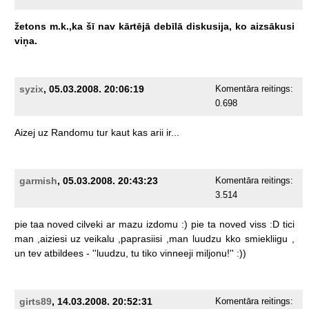
žetons
m.k.,ka
šī
nav
kārtējā
debīlā
diskusija,
ko
aizsākusi
viņa.
syzix
, 05.03.2008. 20:06:19
Komentāra reitings:
0.698
Aizej
uz
Randomu
tur
kaut
kas
arii
ir...
garmish
, 05.03.2008. 20:43:23
Komentāra reitings:
3.514
pie
taa
noved
cilveki
ar
mazu
izdomu
:)
pie
ta
noved
viss
:D
tici
man
,aiziesi
uz
veikalu
,paprasiisi
,man
luudzu
kko
smiekliigu
,
un
tev
atbildees
-
''luudzu,
tu
tiko
vinneeji
miljonu!''
:))
girts89
, 14.03.2008. 20:52:31
Komentāra reitings: