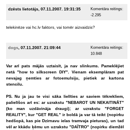
dzēsts lietotājs, 07.11.2007. 19:31:35
Komentāra reitings:
-2.295
telekinēze
vai
hc.lv
faktors,
vai
tomēr
aizvaidzis?
dogs
, 07.11.2007. 21:09:44
Komentāra reitings:
10.848
Var
arī
pats
mājās
uztaisīt,
ja
nav
slinkums.
Pameklējiet
netā
"how
to
silkscreen
DIY".
Vienam
eksemplāram
pat
nevajag
ņemties
ar
fotoemulsiju,
pietiek
ar
kartona
stencilu.
PS.
Nu
ja
jau
te
visi
sāka
lielīties
ar
saviem
tēkrekliem,
palielīšos
arī
es:
ar
uzrakstu
"NEBAROT
UN
NEKAITINĀT"
(ko
man
uzdāvināja
draugi);
ar
uzrakstu
"FORGET
REALITY",
kur
"GET
REAL"
ir
boldā
ja
var
tā
teikt
(nopirku
hedšopā,
kas
pie
Dzirnavu
ielas
tramvaja
pieturas),
un
tad
vēl
ar
kkādu
ķēmu
un
uzrakstu
"DAÏTRO"
(nopirku
diemžēl