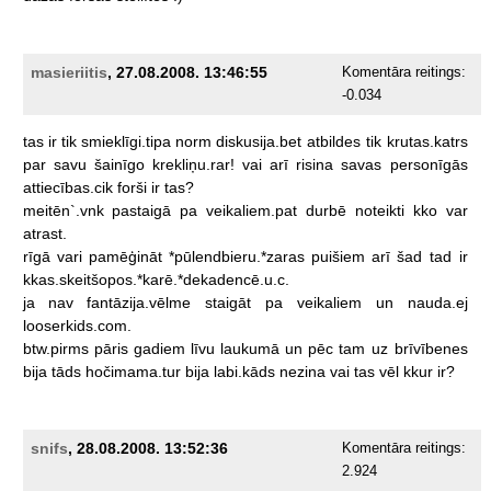
masieriitis
, 27.08.2008. 13:46:55
Komentāra reitings:
-0.034
tas
ir
tik
smieklīgi.tipa
norm
diskusija.bet
atbildes
tik
krutas.katrs
par
savu
šainīgo
krekliņu.rar!
vai
arī
risina
savas
personīgās
attiecības.cik
forši
ir
tas?
meitēn`.vnk
pastaigā
pa
veikaliem.pat
durbē
noteikti
kko
var
atrast.
rīgā
vari
pamēģināt
*pūlendbieru.*zaras
puišiem
arī
šad
tad
ir
kkas.skeitšopos.*karē.*dekadencē.u.c.
ja
nav
fantāzija.vēlme
staigāt
pa
veikaliem
un
nauda.ej
looserkids.com.
btw.pirms
pāris
gadiem
līvu
laukumā
un
pēc
tam
uz
brīvībenes
bija
tāds
hočimama.tur
bija
labi.kāds
nezina
vai
tas
vēl
kkur
ir?
snifs
, 28.08.2008. 13:52:36
Komentāra reitings:
2.924