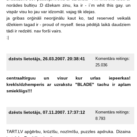
norādes
bultiņu
:D
džekam
zinu,
ka
ir
-
i`m
whit
this
gay.
un
vispār
visu
ko
jau
var
idzomāt.
vajag
tik
idejas.
ja
gribas
orģināli
neorģinālu
kaut
ko,
tad
reserved
veikalā
džekiem
tagad
ir
-
proud
of
myself.
tiesa
pēdējā
laikā
daudziem
tādi
ir
redzēti.
nav
forši
vairs.
:|
dzēsts lietotājs, 26.03.2007. 20:38:41
Komentāra reitings:
25.036
centraaltirguu
un
visur
kur
urlas
iepeerkas!
krekls/dzhemperis
ar
uzrakstu
"BLADE"
tachu
ir
aplam
smiekliigs!!!
dzēsts lietotājs, 07.11.2007. 17:37:12
Komentāra reitings:
8.793
TART.LV
apģērbu,
krūzīšu,
nozīmīšu,
puzzles
apdruka.
Dizaina