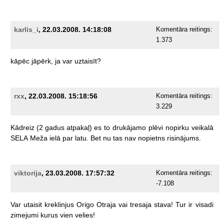
karlis_i
, 22.03.2008. 14:18:08
Komentāra reitings:
1.373
kāpēc
jāpērk,
ja
var
uztaisīt?
rxx
, 22.03.2008. 15:18:56
Komentāra reitings:
3.229
Kādreiz
(2
gadus
atpakaļ)
es
to
drukājamo
plēvi
nopirku
veikalā
SELA
Meža
ielā
par
latu.
Bet
nu
tas
nav
nopietns
risinājums.
viktorija
, 23.03.2008. 17:57:32
Komentāra reitings:
-7.108
Var
utaisit
kreklinjus
Origo
Otraja
vai
tresaja
stava!
Tur
ir
visadi
zimejumi
kurus
vien
velies!