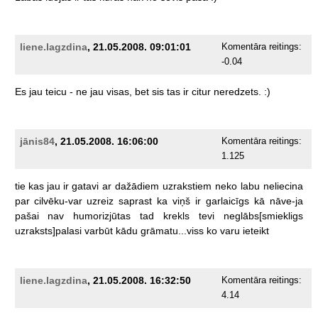
liene.lagzdina
, 21.05.2008. 09:01:01
Komentāra reitings:
-0.04
Es
jau
teicu
-
ne
jau
visas,
bet
sis
tas
ir
citur
neredzets.
:)
jānis84
, 21.05.2008. 16:06:00
Komentāra reitings:
1.125
tie
kas
jau
ir
gatavi
ar
dažādiem
uzrakstiem
neko
labu
neliecina
par
cilvēku-var
uzreiz
saprast
ka
viņš
ir
garlaicīgs
kā
nāve-ja
pašai
nav
humorizjūtas
tad
krekls
tevi
neglābs[smiekligs
uzraksts]palasi
varbūt
kādu
grāmatu...viss
ko
varu
ieteikt
liene.lagzdina
, 21.05.2008. 16:32:50
Komentāra reitings:
4.14