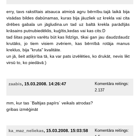
erry,
tavs
rakstītais
atsauca
atmiņā
agru
bērnību.tajā
laikā
bija
visādas
bildes
dabūnamas,
kuras
bija
jāuzliek
uz
krekla
vai
cita
drēbes
gabala
un
jāgludina.un
tad
uz
baltā
krekla
parādījās
krāsains
putnubiedēklis,
kuģītis,kedas
vai
kas
cits:D
tad
šitas
papīrs
varētu
būt
kas
līdzīgs,
tikai
gan
jau
daudzdaudz
krutāks,
jo
tiem
visiem
zvēriem,
kas
bērnībā
rotāja
manus
kreklus,
bija
"kruta"
kvalitāte.
un
jā,
šeit
atšķirība
tā,
ka
var
pats
izvēlēties,
ko
drukāt,
nevis
likt
virsū
to,
ko
piedāvā:)
zaabis
, 15.03.2008. 14:26:47
Komentāra reitings:
2.137
mm,
kur
tas
`Baltijas
papīrs`
veikals
atrodas?
gribas
izmēģināt
ka_maz_neliekas
, 15.03.2008. 15:03:58
Komentāra reitings: