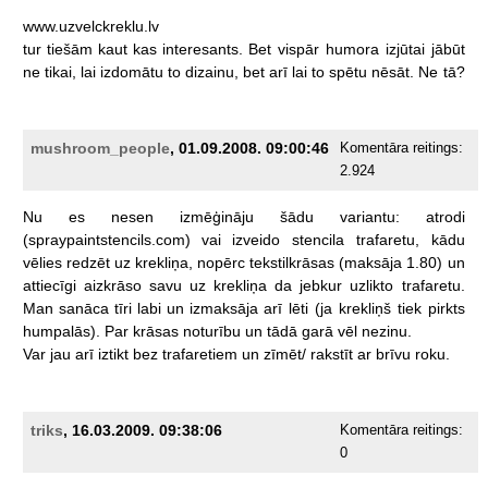
www.uzvelckreklu.lv
tur
tiešām
kaut
kas
interesants.
Bet
vispār
humora
izjūtai
jābūt
ne
tikai,
lai
izdomātu
to
dizainu,
bet
arī
lai
to
spētu
nēsāt.
Ne
tā?
mushroom_people
, 01.09.2008. 09:00:46
Komentāra reitings:
2.924
Nu
es
nesen
izmēģināju
šādu
variantu:
atrodi
(spraypaintstencils.com)
vai
izveido
stencila
trafaretu,
kādu
vēlies
redzēt
uz
krekliņa,
nopērc
tekstilkrāsas
(maksāja
1.80)
un
attiecīgi
aizkrāso
savu
uz
krekliņa
da
jebkur
uzlikto
trafaretu.
Man
sanāca
tīri
labi
un
izmaksāja
arī
lēti
(ja
krekliņš
tiek
pirkts
humpalās).
Par
krāsas
noturību
un
tādā
garā
vēl
nezinu.
Var
jau
arī
iztikt
bez
trafaretiem
un
zīmēt/
rakstīt
ar
brīvu
roku.
triks
, 16.03.2009. 09:38:06
Komentāra reitings:
0