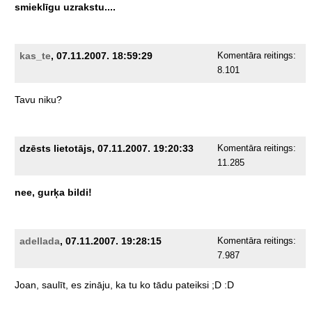
smieklīgu
uzrakstu....
kas_te
, 07.11.2007. 18:59:29
Komentāra reitings:
8.101
Tavu
niku?
dzēsts lietotājs, 07.11.2007. 19:20:33
Komentāra reitings:
11.285
nee,
gurķa
bildi!
adellada
, 07.11.2007. 19:28:15
Komentāra reitings:
7.987
Joan,
saulīt,
es
zināju,
ka
tu
ko
tādu
pateiksi
;D
:D