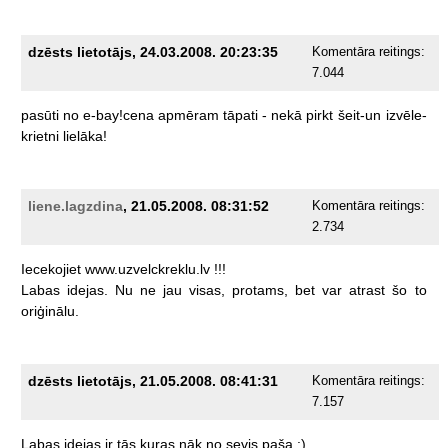
dzēsts lietotājs, 24.03.2008. 20:23:35
Komentāra reitings:
7.044
pasūti
no
e-bay!cena
apmēram
tāpati
-
nekā
pirkt
šeit-un
izvēle-
krietni
lielāka!
liene.lagzdina
, 21.05.2008. 08:31:52
Komentāra reitings:
2.734
Iecekojiet
www.uzvelckreklu.lv
!!!
Labas
idejas.
Nu
ne
jau
visas,
protams,
bet
var
atrast
šo
to
oriģinālu.
dzēsts lietotājs, 21.05.2008. 08:41:31
Komentāra reitings:
7.157
Labas
idejas
ir
tās
kuras
nāk
no
sevis
paša
:)