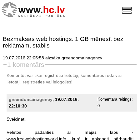
Bezmaksas web hostings. 1 GB mēnesī, bez
reklāmām, stabils
19.07.2016 22:05:58 aizsāka greendomainagency
1 komentārs
Komentēt var tikai reģistrētie lietotāji, komentārus redz visi
lietotāji.
reģistrēties
vai ielogojies!
greendomainagency
, 19.07.2016.
Komentāra reitings:
22:10:30
0
Sveicināti.
Vēlētos
padalīties
ar
mājas
lapu
-
www.freewebhostingworld.info,
kurā
ir
apkopoti
pārbaudīti