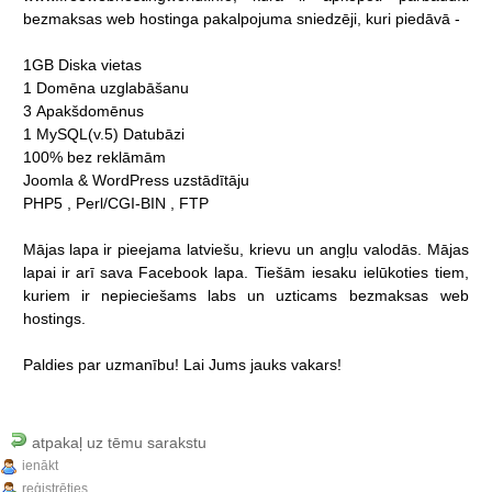
bezmaksas
web
hostinga
pakalpojuma
sniedzēji,
kuri
piedāvā
-
1GB
Diska
vietas
1
Domēna
uzglabāšanu
3
Apakšdomēnus
1
MySQL(v.5)
Datubāzi
100%
bez
reklāmām
Joomla
&
WordPress
uzstādītāju
PHP5
,
Perl/CGI-BIN
,
FTP
Mājas
lapa
ir
pieejama
latviešu,
krievu
un
angļu
valodās.
Mājas
lapai
ir
arī
sava
Facebook
lapa.
Tiešām
iesaku
ielūkoties
tiem,
kuriem
ir
nepieciešams
labs
un
uzticams
bezmaksas
web
hostings.
Paldies
par
uzmanību!
Lai
Jums
jauks
vakars!
atpakaļ uz tēmu sarakstu
ienākt
reģistrēties