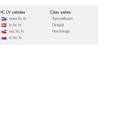
HC.LV valodas
Citas saites
www.hc.lv
Apsveikumi
lv.hc.lv
Dzejoļi
rus.hc.lv
Horoskopi
ru.hc.lv