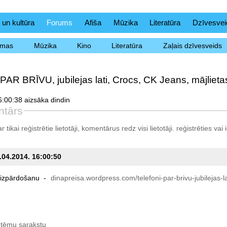
 un kultūra
Forums
Afiša
Mūzika
Literatūra
Dzīvesvei
ēmas
Mūzika
Kino
Literatūra
Zaļais dzīvesveids
 PAR BRĪVU, jubilejas lati, Crocs, CK Jeans, mājlieta
:00:38 aizsāka dindin
ntārs
tikai reģistrētie lietotāji, komentārus redz visi lietotāji.
reģistrēties
vai i
3.04.2014. 16:00:50
izpārdošanu
-
dinapreisa.wordpress.com/telefoni-par-brivu-jubilejas-l
 tēmu sarakstu