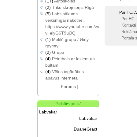
(17)
Autoskolas
(2)
Triku skrejriteņis Rīgā
Par HC.L
(5)
Labs sākums
Par HC.
veiksmīgai nākotnei.
Kontakti
https://www.youtube.com/watch?
Reklāma
v=elyG6T9uj9Q
Portāla s
(1)
Meklē grupu / Ищу
группу
(2)
Grupa
(4)
Peintbols ar lokiem un
bultām
(4)
Vēlos iegādāties
apavus internetā
[
Forums
]
Padalies priekā
Labvakar
Labvakar
DuaneGract