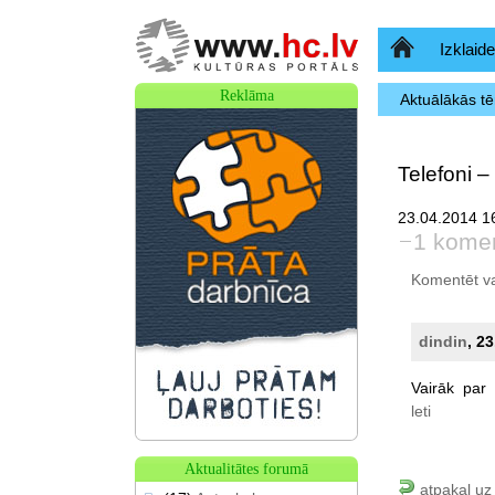
Sākumlapa
Izklaide
Reklāma
Aktuālākās t
Telefoni –
23.04.2014 16
1 kome
Komentēt var 
dindin
, 2
Vairāk
par
leti
Aktualitātes forumā
atpakaļ uz