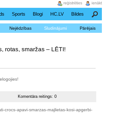
reģistrēties
ienākt
ds
Sports
Blogi
HC.LV
Bildes
Meklēšana
Nejēdzības
Sludinājumi
Pārējais
s, rotas, smaržas – LĒTI!
elogojies!
Komentāra reitings:
0
ati-crocs-apavi-smarzas-majlietas-kosi-apgerbi-