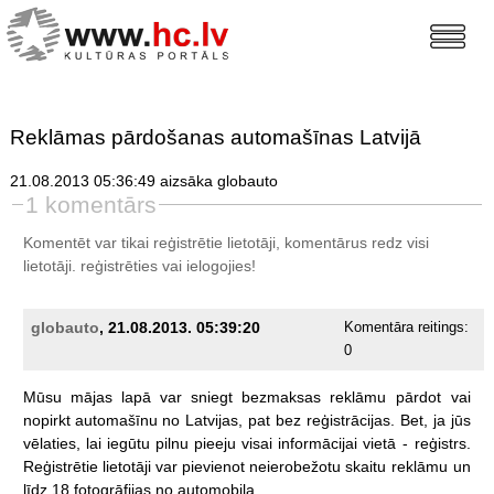
Reklāmas pārdošanas automašīnas Latvijā
21.08.2013 05:36:49 aizsāka globauto
1 komentārs
Komentēt var tikai reģistrētie lietotāji, komentārus redz visi
lietotāji.
reģistrēties
vai ielogojies!
globauto
, 21.08.2013. 05:39:20
Komentāra reitings:
0
Mūsu
mājas
lapā
var
sniegt
bezmaksas
reklāmu
pārdot
vai
nopirkt
automašīnu
no
Latvijas,
pat
bez
reģistrācijas.
Bet,
ja
jūs
vēlaties,
lai
iegūtu
pilnu
pieeju
visai
informācijai
vietā
-
reģistrs.
Reģistrētie
lietotāji
var
pievienot
neierobežotu
skaitu
reklāmu
un
līdz
18
fotogrāfijas
no
automobiļa.