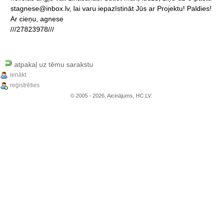
stagnese@inbox.lv,
lai
varu
iepazīstināt
Jūs
ar
Projektu!
Paldies!
Ar
cieņu,
agnese
///27823978///
atpakaļ uz tēmu sarakstu
ienākt
reģistrēties
© 2005 - 2026, Aicinājums, HC.LV.