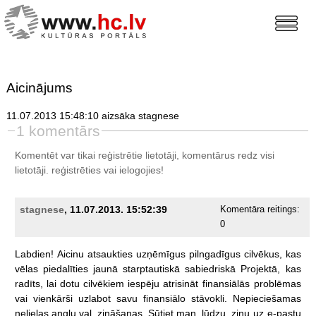
Aicinājums
11.07.2013 15:48:10 aizsāka stagnese
1 komentārs
Komentēt var tikai reģistrētie lietotāji, komentārus redz visi
lietotāji.
reģistrēties
vai ielogojies!
stagnese
, 11.07.2013. 15:52:39
Komentāra reitings:
0
Labdien!
Aicinu
atsaukties
uzņēmīgus
pilngadīgus
cilvēkus,
kas
vēlas
piedalīties
jaunā
starptautiskā
sabiedriskā
Projektā,
kas
radīts,
lai
dotu
cilvēkiem
iespēju
atrisināt
finansiālās
problēmas
vai
vienkārši
uzlabot
savu
finansiālo
stāvokli.
Nepieciešamas
nelielas
angļu
val.
zināšanas.
Sūtiet
man,
lūdzu,
ziņu
uz
e-pastu