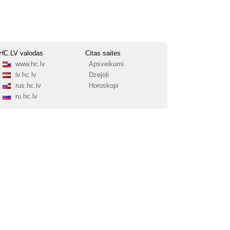
HC.LV valodas
Citas saites
www.hc.lv
Apsveikumi
lv.hc.lv
Dzejoļi
rus.hc.lv
Horoskopi
ru.hc.lv