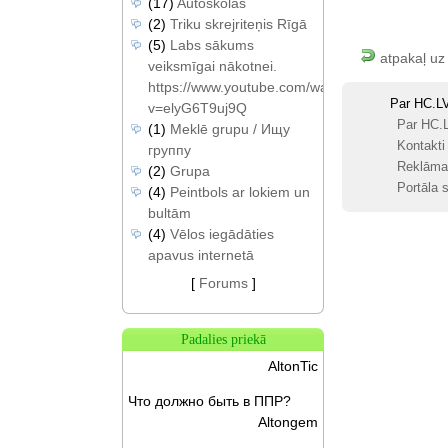
(17)
Autoskolas
(2)
Triku skrejriteņis Rīgā
(5)
Labs sākums
atpakaļ uz
veiksmīgai nākotnei.
https://www.youtube.com/watch?
Par HC.L
v=elyG6T9uj9Q
Par HC.
(1)
Meklē grupu / Ищу
Kontakti
группу
Reklāma
(2)
Grupa
Portāla s
(4)
Peintbols ar lokiem un
bultām
(4)
Vēlos iegādāties
apavus internetā
[
Forums
]
Padalies priekā
AltonTic
Что должно быть в ППР?
Altongem