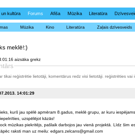
 un kultūra
Forums
Afiša
Mūzika
Literatūra
Dzīvesvei
ēmas
Mūzika
Kino
Literatūra
Zaļais dzīvesveids
ks meklē!:)
:01:16 aizsāka grekz
ntārs
tikai reģistrētie lietotāji, komentārus redz visi lietotāji.
reģistrēties
vai i
.07.2013. 14:01:29
ieks,
kurš
jau
spēlē
apmēram
8.gadus,
meklē
grupu,
ar
kuru
iespējam
iepelnīties,
uzspēlējot
kāzās!
rock
mūzikas
piekritējs,
pašlaik
darbojos
jau
vienā
projektā.
Līdz
šim
e
āpēc
raksti
man
uz
meilu:
edgars.zelcans@gmail.com