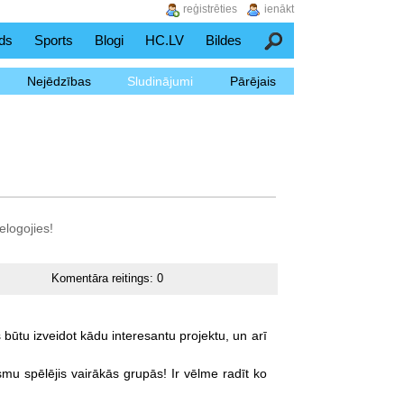
reģistrēties
ienākt
ds
Sports
Blogi
HC.LV
Bildes
Meklēšana
Nejēdzības
Sludinājumi
Pārējais
elogojies!
Komentāra reitings:
0
s
būtu
izveidot
kādu
interesantu
projektu,
un
arī
smu
spēlējis
vairākās
grupās!
Ir
vēlme
radīt
ko