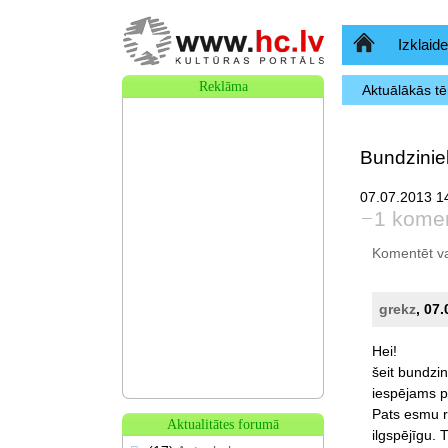
Sākumlapa
Izklaide
Reklāma
Aktuālākās t
Bundzinie
07.07.2013 14
1 kome
Komentēt var 
grekz
, 07
Hei!
šeit
bundzin
iespējams
p
Pats
esmu
Aktualitātes forumā
ilgspējīgu.
T