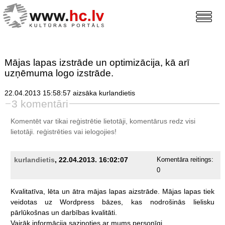
Mājas lapas izstrāde un optimizācija, kā arī
uzņēmuma logo izstrāde.
22.04.2013 15:58:57 aizsāka kurlandietis
3 komentāri
Komentēt var tikai reģistrētie lietotāji, komentārus redz visi
lietotāji.
reģistrēties
vai ielogojies!
kurlandietis
, 22.04.2013. 16:02:07
Komentāra reitings:
0
Kvalitatīva,
lēta
un
ātra
mājas
lapas
aizstrāde.
Mājas
lapas
tiek
veidotas
uz
Wordpress
bāzes,
kas
nodrošinās
lielisku
pārlūkošnas
un
darbības
kvalitāti.
Vairāk
informācija
sazinoties
ar
mums
personīgi.