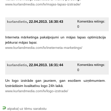
www.kurlandmedia.com/lv/majas-lapas-izstrade/
kurlandietis
, 22.04.2013. 16:30:43
Komentāra reitings:
0
Interneta
mārketinga
pakalpojumi
un
mājas
lapas
optimizācija
jebkurai
mājas
lapai.
www.kurlandmedia.com/lv/ineterneta-marketings/
kurlandietis
, 22.04.2013. 16:31:44
Komentāra reitings:
0
Un
logo
izstrāde
gan
jauniem,
gan
esošiem
uzņēmumiem.
Izstrādāsim
kvalitatīvu
logo
24h
laikā.
www.kurlandmedia.com/lv/logo-izstrade/
atpakaļ uz tēmu sarakstu