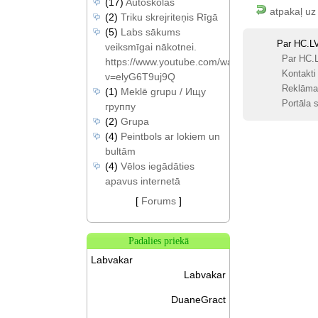
(17)
Autoskolas
atpakaļ uz
(2)
Triku skrejriteņis Rīgā
(5)
Labs sākums
Par HC.L
veiksmīgai nākotnei.
Par HC.
https://www.youtube.com/watch?
Kontakti
v=elyG6T9uj9Q
Reklāma
(1)
Meklē grupu / Ищу
Portāla s
группу
(2)
Grupa
(4)
Peintbols ar lokiem un
bultām
(4)
Vēlos iegādāties
apavus internetā
[
Forums
]
Padalies priekā
Labvakar
Labvakar
DuaneGract