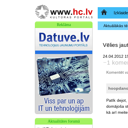
Sākumlapa
Izklaide
Reklāma
Aktuālākās t
Vēlies jau
24.04.2012 1
1 kome
Komentēt var 
hoopdanc
Patīk
dejot,
domājoša
s
kā
arī
meite
Aktualitātes forumā