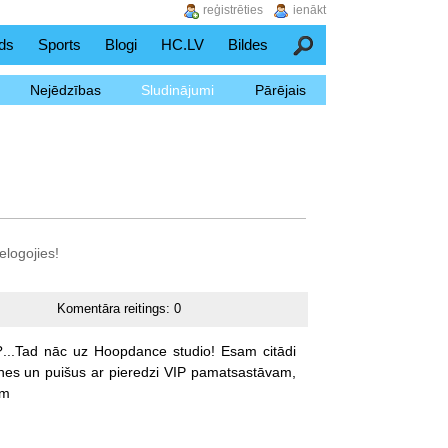
reģistrēties
ienākt
ds
Sports
Blogi
HC.LV
Bildes
Meklēšana
Nejēdzības
Sludinājumi
Pārējais
elogojies!
Komentāra reitings:
0
...Tad
nāc
uz
Hoopdance
studio!
Esam
citādi
nes
un
puišus
ar
pieredzi
VIP
pamatsastāvam,
om