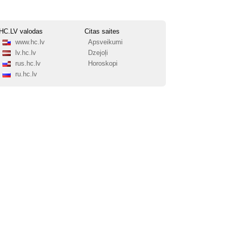
HC.LV valodas
Citas saites
www.hc.lv
Apsveikumi
lv.hc.lv
Dzejoļi
rus.hc.lv
Horoskopi
ru.hc.lv