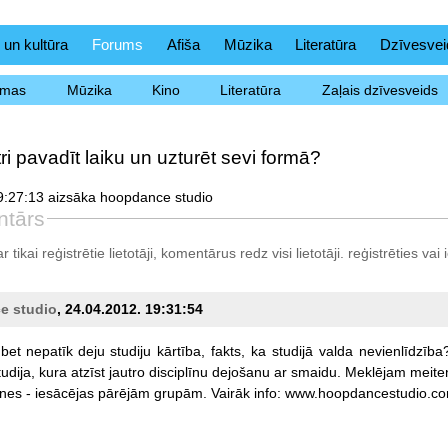
 un kultūra
Forums
Afiša
Mūzika
Literatūra
Dzīvesvei
ēmas
Mūzika
Kino
Literatūra
Zaļais dzīvesveids
tri pavadīt laiku un uzturēt sevi formā?
9:27:13 aizsāka hoopdance studio
ntārs
tikai reģistrētie lietotāji, komentārus redz visi lietotāji.
reģistrēties
vai i
e studio
, 24.04.2012. 19:31:54
bet
nepatīk
deju
studiju
kārtība,
fakts,
ka
studijā
valda
nevienlīdzība?
tudija,
kura
atzīst
jautro
disciplīnu
dejošanu
ar
smaidu.
Meklējam
meite
nes
-
iesācējas
pārējām
grupām.
Vairāk
info:
www.hoopdancestudio.c