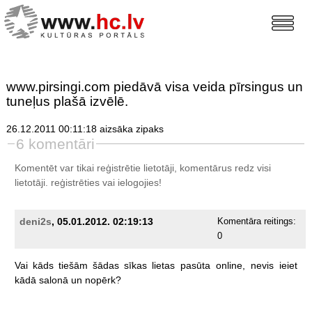
www.pirsingi.com piedāvā visa veida pīrsingus un
tuneļus plašā izvēlē.
26.12.2011 00:11:18 aizsāka zipaks
6 komentāri
Komentēt var tikai reģistrētie lietotāji, komentārus redz visi
lietotāji.
reģistrēties
vai ielogojies!
deni2s
, 05.01.2012. 02:19:13
Komentāra reitings:
0
Vai
kāds
tiešām
šādas
sīkas
lietas
pasūta
online,
nevis
ieiet
kādā
salonā
un
nopērk?