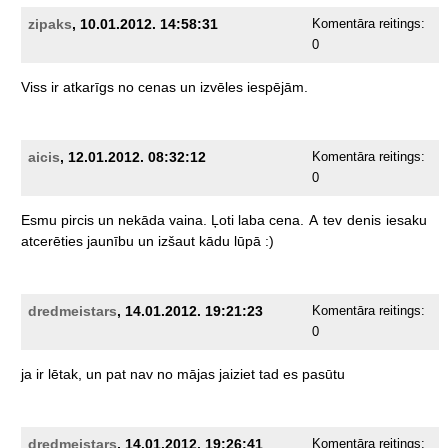
zipaks
, 10.01.2012. 14:58:31
Komentāra reitings:
0
Viss
ir
atkarīgs
no
cenas
un
izvēles
iespējām.
aicis
, 12.01.2012. 08:32:12
Komentāra reitings:
0
Esmu
pircis
un
nekāda
vaina.
Ļoti
laba
cena.
A
tev
denis
iesaku
atcerēties
jaunību
un
izšaut
kādu
lūpā
:)
dredmeistars
, 14.01.2012. 19:21:23
Komentāra reitings:
0
ja
ir
lētak,
un
pat
nav
no
mājas
jaiziet
tad
es
pasūtu
dredmeistars
, 14.01.2012. 19:26:41
Komentāra reitings: