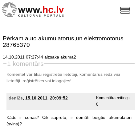
Pērkam auto akumulatorus,un elektromotorus
28765370
14.10.2011 07:27:44 aizsāka akuma2
1 komentārs
Komentēt var tikai reģistrētie lietotāji, komentārus redz visi
lietotāji.
reģistrēties
vai ielogojies!
deni2s
, 15.10.2011. 20:09:52
Komentāra reitings:
0
Kāds
ir
cenas?
Cik
saprotu,
ir
domāti
beigtie
akumulatori
(svins)?