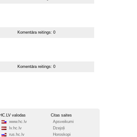
Komentāra reitings:
0
Komentāra reitings:
0
HC.LV valodas
Citas saites
www.hc.lv
Apsveikumi
lv.hc.lv
Dzejoļi
rus.hc.lv
Horoskopi