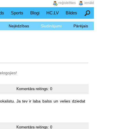
reģistrēties
ienākt
ds
Sports
Blogi
HC.LV
Bildes
Meklēšana
Nejēdzības
Sludinājumi
Pārējais
elogojies!
Komentāra reitings:
0
okalistu.
Ja
tev
ir
laba
balss
un
velies
dziedat
Komentāra reitings:
0