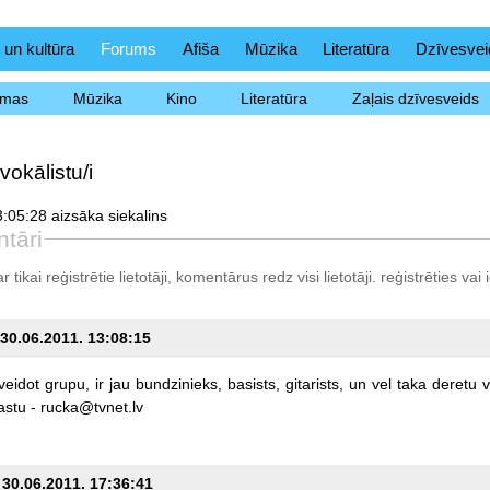
 un kultūra
Forums
Afiša
Mūzika
Literatūra
Dzīvesvei
ēmas
Mūzika
Kino
Literatūra
Zaļais dzīvesveids
okālistu/i
:05:28 aizsāka siekalins
tāri
tikai reģistrētie lietotāji, komentārus redz visi lietotāji.
reģistrēties
vai i
 30.06.2011. 13:08:15
veidot
grupu,
ir
jau
bundzinieks,
basists,
gitarists,
un
vel
taka
deretu
v
astu
-
rucka@tvnet.lv
, 30.06.2011. 17:36:41