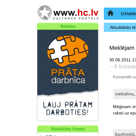
Sākumlapa
Izklaide
Reklāma
Aktuālākās t
Meklējam v
30.06.2011 13
4 komen
Komentēt var 
siekalins
,
Mēģinam
iz
raksti
uz
ep
Aktualitātes forumā
buzhinjiii