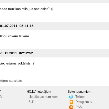
ādas
mūzikas
stilā
jūs
spēlēsiet?
=]
 01.07.2011. 05:41:15
idzigu
rokam
laikam
 29.12.2011. 02:12:52
pieciešams
vokālists.!?
 tēmu sarakstu
V
HC.LV lietotājiem
Seko jaunumiem
LV
Lietošanas noteikumi
Twitter
BUJ
Draugiem.lv
RSS