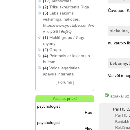
(17)
Autoskolas
(2)
Triku skrejriteņis Rīgā
Čavuuuu!
K
(5)
Labs sākums
veiksmīgai nākotnei.
https://www.youtube.com/watch?
siekalins
,
v=elyG6T9uj9Q
(1)
Meklē grupu / Ищу
nu
kautko
l
группу
(2)
Grupa
(4)
Peintbols ar lokiem un
bultām
bvbarmy
,
(4)
Vēlos iegādāties
apavus internetā
Vai
vēl
ir
ne
[
Forums
]
atpakaļ uz
Padalies priekā
psychologist
Par HC.L
Rae
Par HC.
Kontakti
psychologist
Reklāma
Eloy